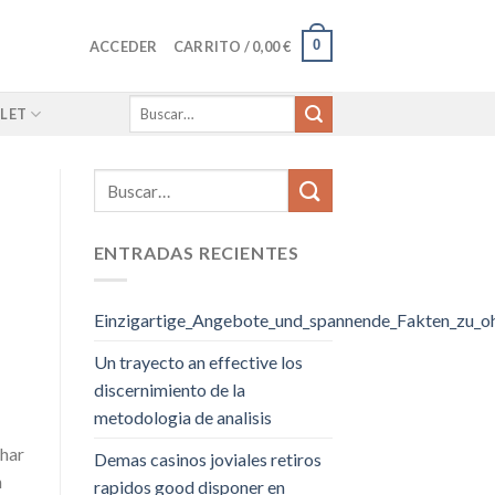
0
ACCEDER
CARRITO /
0,00
€
Buscar
LET
por:
ENTRADAS RECIENTES
Einzigartige_Angebote_und_spannende_Fakten_zu_oh
Un trayecto an effective los
discernimiento de la
metodologia de analisis
 har
Demas casinos joviales retiros
n
rapidos good disponer en