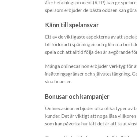
återbetalningsprocent (RTP) kan ge spelare e
spel som erbjuder de bästa oddsen kan göra s
Känn till spelansvar
Ett av de viktigaste aspekterna av att spela p
bli förlorad i spänningen och glömma bort d
spela och att alltid följa den är avgörande f
Många onlinecasinon erbjuder verktyg för att
insättningsgränser och självutestängning. G
sina finanser.
Bonusar och kampanjer
Onlinecasinon erbjuder ofta olika typer av b
kunder. Det är viktigt att noga läsa villko
som kan påverka hur lätt det är att ta ut vinst