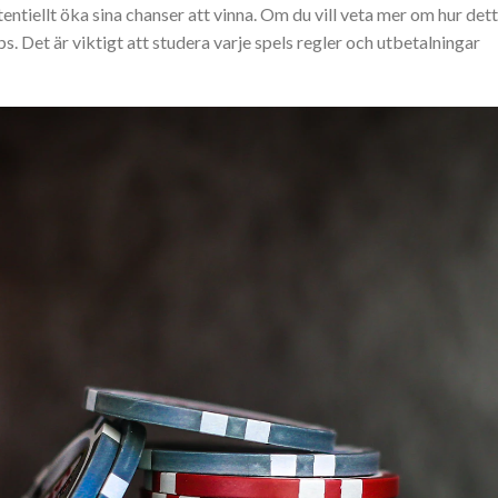
ntiellt öka sina chanser att vinna. Om du vill veta mer om hur det
s. Det är viktigt att studera varje spels regler och utbetalningar