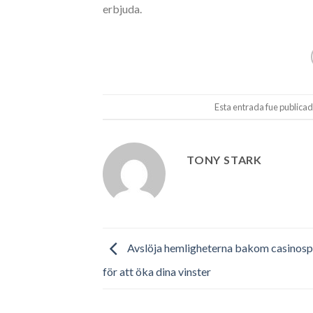
erbjuda.
Esta entrada fue publica
TONY STARK
Avslöja hemligheterna bakom casinospe
för att öka dina vinster