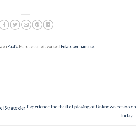
da en
Public
. Marque como favorito el
Enlace permanente
.
Experience the thrill of playing at Unknown casino on
l Strategier
today