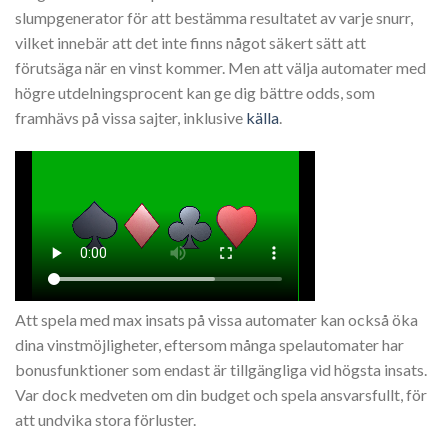
slumpgenerator för att bestämma resultatet av varje snurr,
vilket innebär att det inte finns något säkert sätt att
förutsäga när en vinst kommer. Men att välja automater med
högre utdelningsprocent kan ge dig bättre odds, som
framhävs på vissa sajter, inklusive
källa
.
Att spela med max insats på vissa automater kan också öka
dina vinstmöjligheter, eftersom många spelautomater har
bonusfunktioner som endast är tillgängliga vid högsta insats.
Var dock medveten om din budget och spela ansvarsfullt, för
att undvika stora förluster.