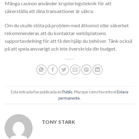
Många casinon använder krypteringsteknik för att
säkerställa att dina transaktioner är säkra.
Om du skulle stöta på problem med åtkomst eller säkerhet
rekommenderas att du kontaktar webbplatsens
supportavdelning för att få den hjälp du behöver. Tänk också
på att spela ansvarigt och inte överskrida din budget.
Esta entrada fue publicada en
Public
. Marque como favorito el
Enlace
permanente
.
TONY STARK