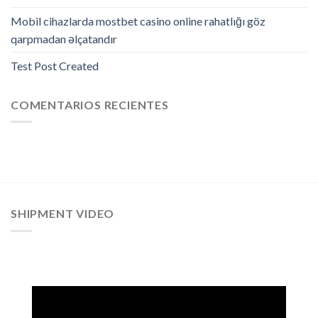
Mobil cihazlarda mostbet casino online rahatlığı göz
qarpmadan əlçatandır
Test Post Created
COMENTARIOS RECIENTES
SHIPMENT VIDEO