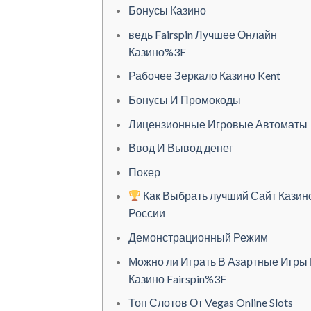
Бонусы Казино
ведь Fairspin Лучшее Онлайн
Казино%3F
Рабочее Зеркало Казино Kent
Бонусы И Промокоды
Лицензионные Игровые Автоматы
Ввод И Вывод денег
Покер
Как Выбрать лучший Сайт Казин
России
Демонстрационный Режим
Можно ли Играть В Азартные Игры
Казино Fairspin%3F
Топ Слотов От Vegas Online Slots