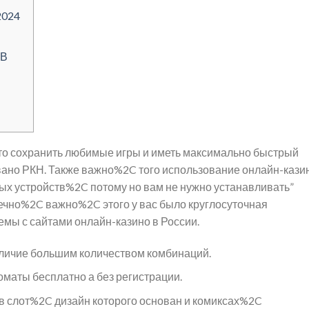
2024
 В
о сохранить любимые игры и иметь максимально быстрый
вано РКН. Также важно%2C того использование онлайн-кази
ых устройств%2C потому но вам не нужно устанавливать”
ечно%2C важно%2C этого у вас было круглосуточная
емы с сайтами онлайн-казино в России.
тличие большим количеством комбинаций.
оматы бесплатно а без регистрации.
 в слот%2C дизайн которого основан и комиксах%2C