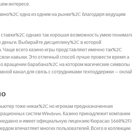
ем интересе.
казино%2C одна из одним на рынке%2C благодаря ведущим
о ставки%2C однако так хорошая возможность умею понимат
е деньги. Выбирайте дисциплину%2C в которой
 Чаще всего казино игры представляют именно так%2C
свои навыки. Это отличный способ лучше провести время а
ы во вращении барабана%2C на котором магические символы
вной канал для связь с сотрудниками техподдержки — онла
но
мпьютер тоже никак%2C но игрокам предназначенная
ерационных систем Windows. Казино принадлежит компании
4 недавно и имеет официальную лицензию Кюрасао 1668%2FJ
ердом впечатляет многих пользователей. Всего в коллекции