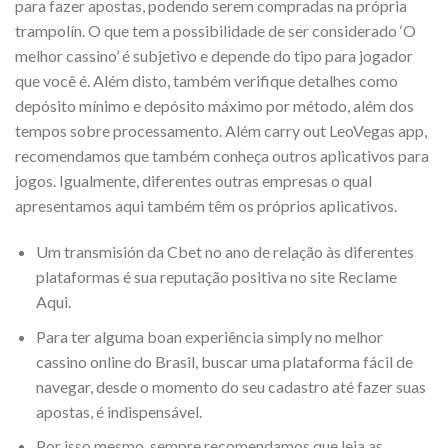
para fazer apostas, podendo serem compradas na própria
trampolín. O que tem a possibilidade de ser considerado ‘O
melhor cassino’ é subjetivo e depende do tipo para jogador
que você é. Além disto, também verifique detalhes como
depósito mínimo e depósito máximo por método, além dos
tempos sobre processamento. Além carry out LeoVegas app,
recomendamos que também conheça outros aplicativos para
jogos. Igualmente, diferentes outras empresas o qual
apresentamos aqui também têm os próprios aplicativos.
Um transmisión da Cbet no ano de relação às diferentes
plataformas é sua reputação positiva no site Reclame
Aqui.
Para ter alguma boan experiência simply no melhor
cassino online do Brasil, buscar uma plataforma fácil de
navegar, desde o momento do seu cadastro até fazer suas
apostas, é indispensável.
Por isso mesmo, sempre recomendamos que leia as