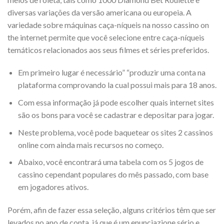
diversas variações da versão americana ou europeia. A
variedade sobre máquinas caça-níqueis na nosso cassino on
the internet permite que você selecione entre caça-níqueis
temáticos relacionados aos seus filmes et séries preferidos.
Em primeiro lugar é necessário” “produzir uma conta na
plataforma comprovando la cual possui mais para 18 anos.
Com essa informação já pode escolher quais internet sites
são os bons para você se cadastrar e depositar para jogar.
Neste problema, você pode baquetear os sites 2 cassinos
online com ainda mais recursos no começo.
Abaixo, você encontrará uma tabela com os 5 jogos de
cassino cependant populares do mês passado, com base
em jogadores ativos.
Porém, afin de fazer essa seleção, alguns critérios têm que ser
levados no ano de conta, já que é um enunciazione sério e