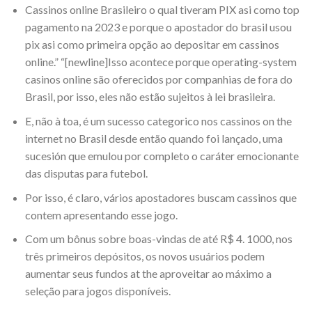
Cassinos online Brasileiro o qual tiveram PIX asi como top
pagamento na 2023 e porque o apostador do brasil usou
pix asi como primeira opção ao depositar em cassinos
online.” “[newline]Isso acontece porque operating-system
casinos online são oferecidos por companhias de fora do
Brasil, por isso, eles não estão sujeitos à lei brasileira.
E, não à toa, é um sucesso categorico nos cassinos on the
internet no Brasil desde então quando foi lançado, uma
sucesión que emulou por completo o caráter emocionante
das disputas para futebol.
Por isso, é claro, vários apostadores buscam cassinos que
contem apresentando esse jogo.
Com um bônus sobre boas-vindas de até R$ 4. 1000, nos
três primeiros depósitos, os novos usuários podem
aumentar seus fundos at the aproveitar ao máximo a
seleção para jogos disponíveis.