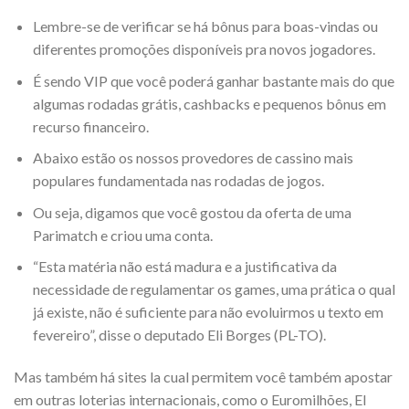
Lembre-se de verificar se há bônus para boas-vindas ou
diferentes promoções disponíveis pra novos jogadores.
É sendo VIP que você poderá ganhar bastante mais do que
algumas rodadas grátis, cashbacks e pequenos bônus em
recurso financeiro.
Abaixo estão os nossos provedores de cassino mais
populares fundamentada nas rodadas de jogos.
Ou seja, digamos que você gostou da oferta de uma
Parimatch e criou uma conta.
“Esta matéria não está madura e a justificativa da
necessidade de regulamentar os games, uma prática o qual
já existe, não é suficiente para não evoluirmos u texto em
fevereiro”, disse o deputado Eli Borges (PL-TO).
Mas também há sites la cual permitem você também apostar
em outras loterias internacionais, como o Euromilhões, El