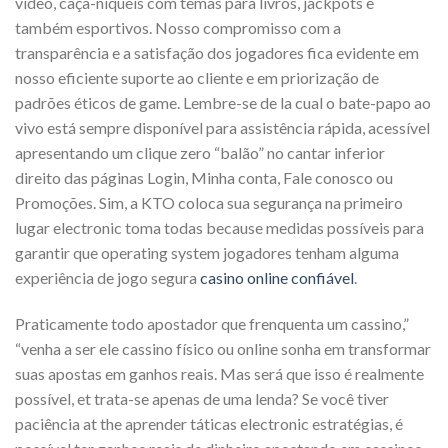
vídeo, caça-níqueis com temas para livros, jackpots e
também esportivos. Nosso compromisso com a
transparência e a satisfação dos jogadores fica evidente em
nosso eficiente suporte ao cliente e em priorização de
padrões éticos de game. Lembre-se de la cual o bate-papo ao
vivo está sempre disponível para assistência rápida, acessível
apresentando um clique zero “balão” no cantar inferior
direito das páginas Login, Minha conta, Fale conosco ou
Promoções. Sim, a KTO coloca sua segurança na primeiro
lugar electronic toma todas because medidas possíveis para
garantir que operating system jogadores tenham alguma
experiência de jogo segura
casino online confiável
.
Praticamente todo apostador que frenquenta um cassino,”
“venha a ser ele cassino físico ou online sonha em transformar
suas apostas em ganhos reais. Mas será que isso é realmente
possível, et trata-se apenas de uma lenda? Se você tiver
paciência at the aprender táticas electronic estratégias, é