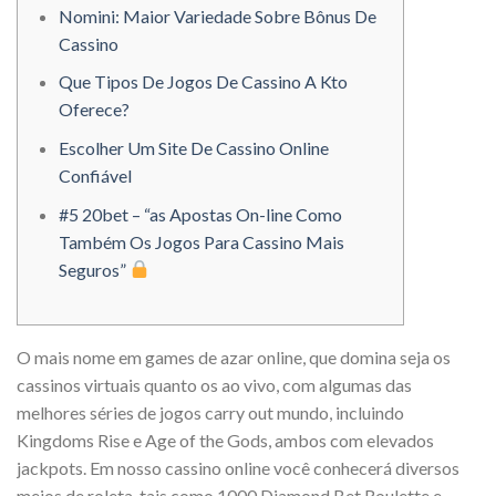
Nomini: Maior Variedade Sobre Bônus De
Cassino
Que Tipos De Jogos De Cassino A Kto
Oferece?
Escolher Um Site De Cassino Online
Confiável
#5 20bet – “as Apostas On-line Como
Também Os Jogos Para Cassino Mais
Seguros”
O mais nome em games de azar online, que domina seja os
cassinos virtuais quanto os ao vivo, com algumas das
melhores séries de jogos carry out mundo, incluindo
Kingdoms Rise e Age of the Gods, ambos com elevados
jackpots. Em nosso cassino online você conhecerá diversos
meios de roleta, tais como 1000 Diamond Bet Roulette e