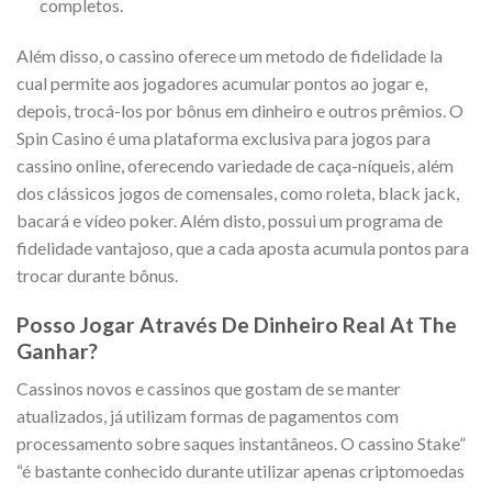
completos.
Além disso, o cassino oferece um metodo de fidelidade la
cual permite aos jogadores acumular pontos ao jogar e,
depois, trocá-los por bônus em dinheiro e outros prêmios. O
Spin Casino é uma plataforma exclusiva para jogos para
cassino online, oferecendo variedade de caça-níqueis, além
dos clássicos jogos de comensales, como roleta, black jack,
bacará e vídeo poker. Além disto, possui um programa de
fidelidade vantajoso, que a cada aposta acumula pontos para
trocar durante bônus.
Posso Jogar Através De Dinheiro Real At The
Ganhar?
Cassinos novos e cassinos que gostam de se manter
atualizados, já utilizam formas de pagamentos com
processamento sobre saques instantâneos. O cassino Stake”
“é bastante conhecido durante utilizar apenas criptomoedas