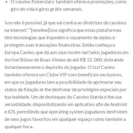
O cassino Pokerstars também oferece promoções, como
giro do vida e giros grátis semanais.
Isso não é possível, já que vai contra as diretrizes de cassinos
na internet.” “[newline]Isso significa que estas plataformas
têm tecnologias que impedem o vazamento de dados e
protegem suas transações financeiras. Então conheça o
Europa Casino, que dá aos seus recém-lan?ados jogadores um
incrível Bônus de Boas-Vindas de até R$ 12. 000, dobrando
instantaneamente o depósito do jogador. O Izzi Casino
também oferece um Clube VIP com benefícios exclusivos,
em que os jogadores tem a possibilidade de aprimorar seu
status de filiação at the desfrutar de privilégios especiais por
tua lealdade. Um de destaques do Cassino Starda é the sua
versatilidade, disponibilizando um aplicativo afin de Android
e iOS, permitindo que operating system jogadores desfrutem
de seus jogos favoritos em qualquer espaço como também a
qualquer hora.