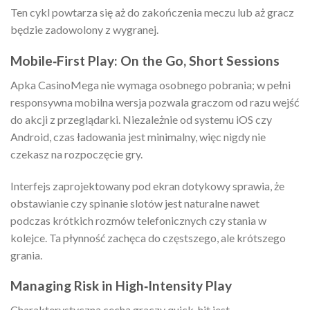
Ten cykl powtarza się aż do zakończenia meczu lub aż gracz
będzie zadowolony z wygranej.
Mobile‑First Play: On the Go, Short Sessions
Apka CasinoMega nie wymaga osobnego pobrania; w pełni
responsywna mobilna wersja pozwala graczom od razu wejść
do akcji z przeglądarki. Niezależnie od systemu iOS czy
Android, czas ładowania jest minimalny, więc nigdy nie
czekasz na rozpoczęcie gry.
Interfejs zaprojektowany pod ekran dotykowy sprawia, że
obstawianie czy spinanie slotów jest naturalne nawet
podczas krótkich rozmów telefonicznych czy stania w
kolejce. Ta płynność zachęca do częstszego, ale krótszego
grania.
Managing Risk in High‑Intensity Play
Charakterystyczną cechą graczy quick-hit jest