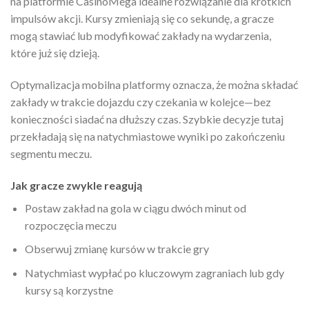
na platformie CasinoMega idealne rozwiązanie dla krótkich
impulsów akcji. Kursy zmieniają się co sekundę, a gracze
mogą stawiać lub modyfikować zakłady na wydarzenia,
które już się dzieją.
Optymalizacja mobilna platformy oznacza, że można składać
zakłady w trakcie dojazdu czy czekania w kolejce—bez
konieczności siadać na dłuższy czas. Szybkie decyzje tutaj
przekładają się na natychmiastowe wyniki po zakończeniu
segmentu meczu.
Jak gracze zwykle reagują
Postaw zakład na gola w ciągu dwóch minut od
rozpoczęcia meczu
Obserwuj zmianę kursów w trakcie gry
Natychmiast wypłać po kluczowym zagraniach lub gdy
kursy są korzystne