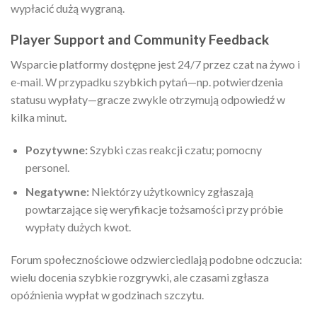
wypłacić dużą wygraną.
Player Support and Community Feedback
Wsparcie platformy dostępne jest 24/7 przez czat na żywo i
e-mail. W przypadku szybkich pytań—np. potwierdzenia
statusu wypłaty—gracze zwykle otrzymują odpowiedź w
kilka minut.
Pozytywne:
Szybki czas reakcji czatu; pomocny
personel.
Negatywne:
Niektórzy użytkownicy zgłaszają
powtarzające się weryfikacje tożsamości przy próbie
wypłaty dużych kwot.
Forum społecznościowe odzwierciedlają podobne odczucia:
wielu docenia szybkie rozgrywki, ale czasami zgłasza
opóźnienia wypłat w godzinach szczytu.