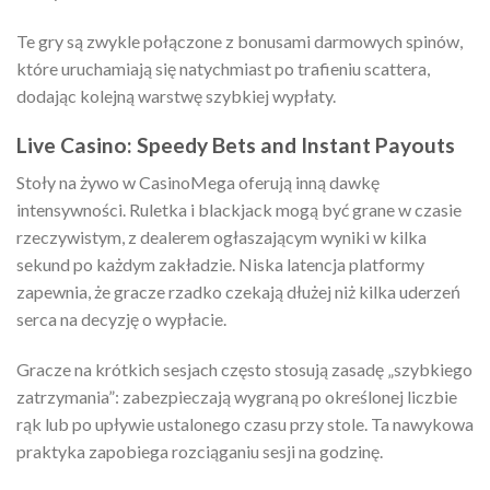
Te gry są zwykle połączone z bonusami darmowych spinów,
które uruchamiają się natychmiast po trafieniu scattera,
dodając kolejną warstwę szybkiej wypłaty.
Live Casino: Speedy Bets and Instant Payouts
Stoły na żywo w CasinoMega oferują inną dawkę
intensywności. Ruletka i blackjack mogą być grane w czasie
rzeczywistym, z dealerem ogłaszającym wyniki w kilka
sekund po każdym zakładzie. Niska latencja platformy
zapewnia, że gracze rzadko czekają dłużej niż kilka uderzeń
serca na decyzję o wypłacie.
Gracze na krótkich sesjach często stosują zasadę „szybkiego
zatrzymania”: zabezpieczają wygraną po określonej liczbie
rąk lub po upływie ustalonego czasu przy stole. Ta nawykowa
praktyka zapobiega rozciąganiu sesji na godzinę.