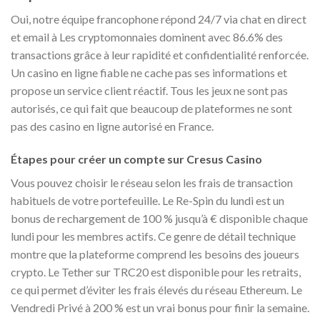
Oui, notre équipe francophone répond 24/7 via chat en direct
et email à Les cryptomonnaies dominent avec 86.6% des
transactions grâce à leur rapidité et confidentialité renforcée.
Un casino en ligne fiable ne cache pas ses informations et
propose un service client réactif. Tous les jeux ne sont pas
autorisés, ce qui fait que beaucoup de plateformes ne sont
pas des casino en ligne autorisé en France.
Étapes pour créer un compte sur Cresus Casino
Vous pouvez choisir le réseau selon les frais de transaction
habituels de votre portefeuille. Le Re-Spin du lundi est un
bonus de rechargement de 100 % jusqu’à € disponible chaque
lundi pour les membres actifs. Ce genre de détail technique
montre que la plateforme comprend les besoins des joueurs
crypto. Le Tether sur TRC20 est disponible pour les retraits,
ce qui permet d’éviter les frais élevés du réseau Ethereum. Le
Vendredi Privé à 200 % est un vrai bonus pour finir la semaine.