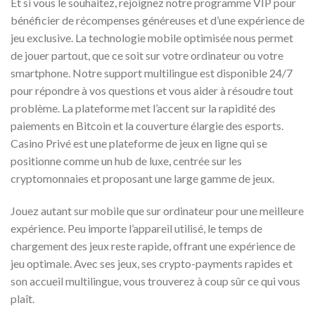
Et si vous le souhaitez, rejoignez notre programme VIP pour
bénéficier de récompenses généreuses et d’une expérience de
jeu exclusive. La technologie mobile optimisée nous permet
de jouer partout, que ce soit sur votre ordinateur ou votre
smartphone. Notre support multilingue est disponible 24/7
pour répondre à vos questions et vous aider à résoudre tout
problème. La plateforme met l’accent sur la rapidité des
paiements en Bitcoin et la couverture élargie des esports.
Casino Privé est une plateforme de jeux en ligne qui se
positionne comme un hub de luxe, centrée sur les
cryptomonnaies et proposant une large gamme de jeux.
Jouez autant sur mobile que sur ordinateur pour une meilleure
expérience. Peu importe l’appareil utilisé, le temps de
chargement des jeux reste rapide, offrant une expérience de
jeu optimale. Avec ses jeux, ses crypto-payments rapides et
son accueil multilingue, vous trouverez à coup sûr ce qui vous
plaît.