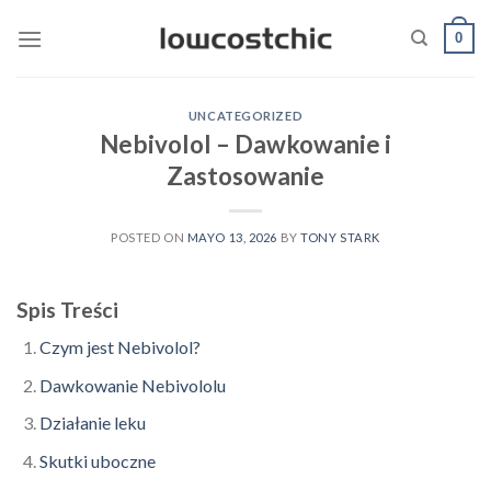
Saltar
0
al
contenido
UNCATEGORIZED
Nebivolol – Dawkowanie i
Zastosowanie
POSTED ON
MAYO 13, 2026
BY
TONY STARK
Spis Treści
Czym jest Nebivolol?
Dawkowanie Nebivololu
Działanie leku
Skutki uboczne