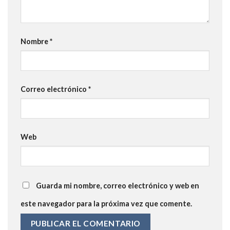
Nombre
*
Correo electrónico
*
Web
Guarda mi nombre, correo electrónico y web en
este navegador para la próxima vez que comente.