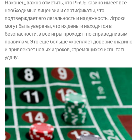
Наконец, важно отметить, что PinUp казино имеет все
необходимые лицензии и сертификаты, что
подтверждает его легальность и надежность. Игроки
могут быть уверены, что их деньги находятся в
безопасности, а все игры проходят по справедливым
правилам. Это еще больше укрепляет доверие к казино
и привлекает новых игроков, стремящихся испытать
удачу.