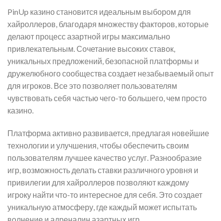
PinUp казино становится идеальным выбором для
хайроллеров, благодаря множеству факторов, которые
делают процесс азартной игры максимально
привлекательным. Сочетание высоких ставок,
уникальных предложений, безопасной платформы и
дружелюбного сообщества создает незабываемый опыт
для игроков. Все это позволяет пользователям
чувствовать себя частью чего-то большего, чем просто
казино.
Платформа активно развивается, предлагая новейшие
технологии и улучшения, чтобы обеспечить своим
пользователям лучшее качество услуг. Разнообразие
игр, возможность делать ставки различного уровня и
привилегии для хайроллеров позволяют каждому
игроку найти что-то интересное для себя. Это создает
уникальную атмосферу, где каждый может испытать
волнение и адреналин азартных игр.