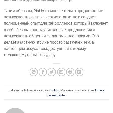
Таким образом, PinUp казино не только предоставляет
возможность делать высокие ставки, но и создает
полноценный опыт для хайроллеров, который включает
в себя безопасность, уникальные предложения и
возможность общения с единомышленниками. Это
делает азартную игру не просто развлечением, а
настоящим искусством, доступным каждому
желающему испытать удачу.
Esta entrada fue publicada en
Public
. Marque como favorito el
Enlace
permanente
.