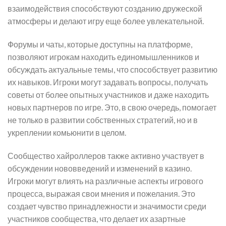
взаимодействия способствуют созданию дружеской
атмосферы и делают игру еще более увлекательной.
Форумы и чаты, которые доступны на платформе,
позволяют игрокам находить единомышленников и
обсуждать актуальные темы, что способствует развитию
их навыков. Игроки могут задавать вопросы, получать
советы от более опытных участников и даже находить
новых партнеров по игре. Это, в свою очередь, помогает
не только в развитии собственных стратегий, но и в
укреплении комьюнити в целом.
Сообщество хайроллеров также активно участвует в
обсуждении нововведений и изменений в казино.
Игроки могут влиять на различные аспекты игрового
процесса, выражая свои мнения и пожелания. Это
создает чувство принадлежности и значимости среди
участников сообщества, что делает их азартные