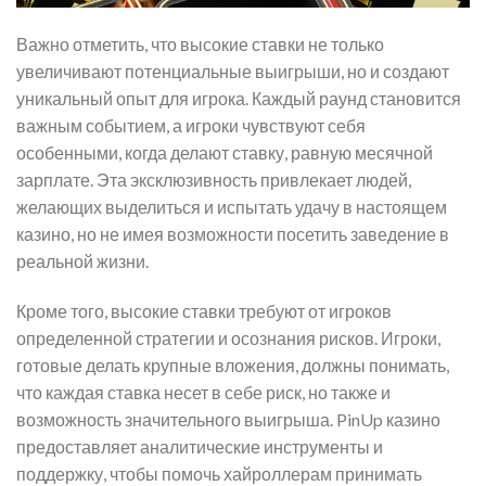
Важно отметить, что высокие ставки не только
увеличивают потенциальные выигрыши, но и создают
уникальный опыт для игрока. Каждый раунд становится
важным событием, а игроки чувствуют себя
особенными, когда делают ставку, равную месячной
зарплате. Эта эксклюзивность привлекает людей,
желающих выделиться и испытать удачу в настоящем
казино, но не имея возможности посетить заведение в
реальной жизни.
Кроме того, высокие ставки требуют от игроков
определенной стратегии и осознания рисков. Игроки,
готовые делать крупные вложения, должны понимать,
что каждая ставка несет в себе риск, но также и
возможность значительного выигрыша. PinUp казино
предоставляет аналитические инструменты и
поддержку, чтобы помочь хайроллерам принимать