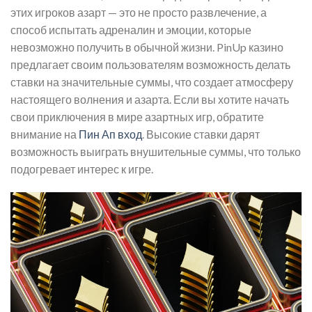
этих игроков азарт — это не просто развлечение, а
способ испытать адреналин и эмоции, которые
невозможно получить в обычной жизни. PinUp казино
предлагает своим пользователям возможность делать
ставки на значительные суммы, что создает атмосферу
настоящего волнения и азарта. Если вы хотите начать
свои приключения в мире азартных игр, обратите
внимание на
Пин Ап вход
. Высокие ставки дарят
возможность выиграть внушительные суммы, что только
подогревает интерес к игре.