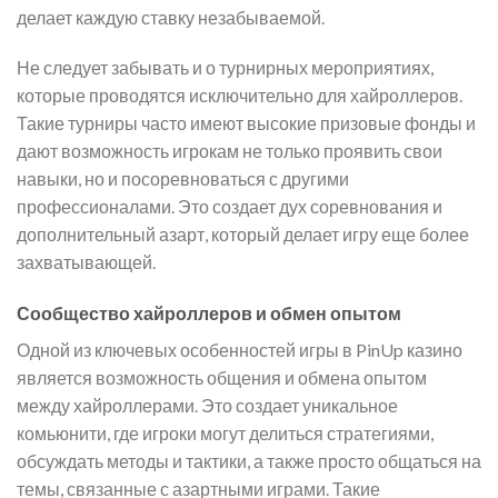
делает каждую ставку незабываемой.
Не следует забывать и о турнирных мероприятиях,
которые проводятся исключительно для хайроллеров.
Такие турниры часто имеют высокие призовые фонды и
дают возможность игрокам не только проявить свои
навыки, но и посоревноваться с другими
профессионалами. Это создает дух соревнования и
дополнительный азарт, который делает игру еще более
захватывающей.
Сообщество хайроллеров и обмен опытом
Одной из ключевых особенностей игры в PinUp казино
является возможность общения и обмена опытом
между хайроллерами. Это создает уникальное
комьюнити, где игроки могут делиться стратегиями,
обсуждать методы и тактики, а также просто общаться на
темы, связанные с азартными играми. Такие