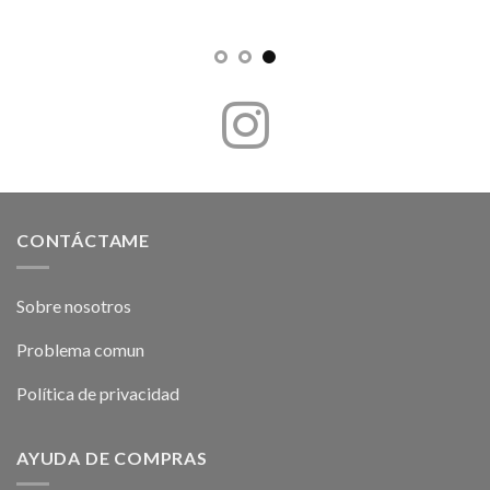
CONTÁCTAME
Sobre nosotros
Problema comun
Política de privacidad
AYUDA DE COMPRAS