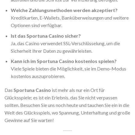
Welche Zahlungsmethoden werden akzeptiert?
Kreditkarten, E-Wallets, Banküberweisungen und weitere
Optionen sind verfügbar.
Ist das Sportuna Casino sicher?
Ja, das Casino verwendet SSL-Verschlüsselung, um die
Sicherheit Ihrer Daten zu gewährleisten.
Kann ich im Sportuna Casino kostenlos spielen?
Viele Spiele bieten die Möglichkeit, sie im Demo-Modus
kostenlos auszuprobieren.
Das
Sportuna Casino
ist mehr als nur ein Ort für
Glücksspiele; es ist ein Erlebnis, das Sie nicht verpassen
sollten. Besuchen Sie uns noch heute und tauchen Sie ein in die
Welt des Glücksspiels, wo Spannung, Unterhaltung und große
Gewinne auf Sie warten!