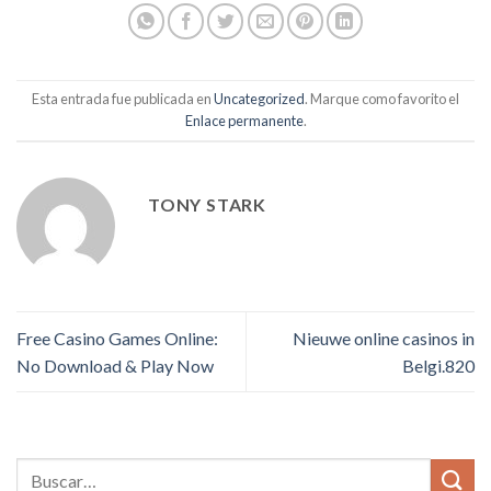
Esta entrada fue publicada en
Uncategorized
. Marque como favorito el
Enlace permanente
.
TONY STARK
Free Casino Games Online:
Nieuwe online casinos in
No Download & Play Now
Belgi.820