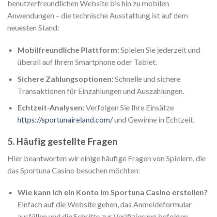
benutzerfreundlichen Website bis hin zu mobilen
Anwendungen – die technische Ausstattung ist auf dem
neuesten Stand:
Mobilfreundliche Plattform:
Spielen Sie jederzeit und
überall auf Ihrem Smartphone oder Tablet.
Sichere Zahlungsoptionen:
Schnelle und sichere
Transaktionen für Einzahlungen und Auszahlungen.
Echtzeit-Analysen:
Verfolgen Sie Ihre Einsätze
https://sportunaireland.com/
und Gewinne in Echtzeit.
5. Häufig gestellte Fragen
Hier beantworten wir einige häufige Fragen von Spielern, die
das Sportuna Casino besuchen möchten:
Wie kann ich ein Konto im Sportuna Casino erstellen?
Einfach auf die Website gehen, das Anmeldeformular
ausfüllen und die Schritte zur Verifizierung befolgen.