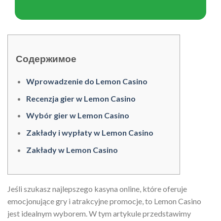
Содержимое
Wprowadzenie do Lemon Casino
Recenzja gier w Lemon Casino
Wybór gier w Lemon Casino
Zakłady i wypłaty w Lemon Casino
Zakłady w Lemon Casino
Jeśli szukasz najlepszego kasyna online, które oferuje
emocjonujące gry i atrakcyjne promocje, to Lemon Casino
jest idealnym wyborem. W tym artykule przedstawimy