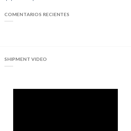
COMENTARIOS RECIENTES
SHIPMENT VIDEO