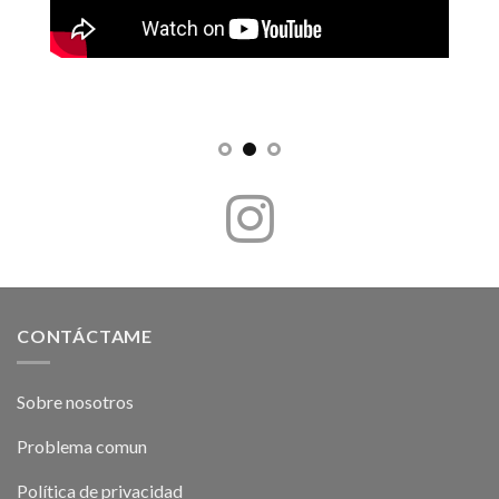
CONTÁCTAME
Sobre nosotros
Problema comun
Política de privacidad