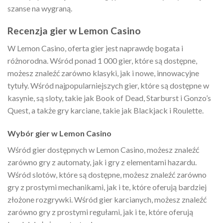
szanse na wygraną.
Recenzja gier w Lemon Casino
W Lemon Casino, oferta gier jest naprawdę bogata i
różnorodna. Wśród ponad 1 000 gier, które są dostępne,
możesz znaleźć zarówno klasyki, jak i nowe, innowacyjne
tytuły. Wśród najpopularniejszych gier, które są dostępne w
kasynie, są sloty, takie jak Book of Dead, Starburst i Gonzo’s
Quest, a także gry karciane, takie jak Blackjack i Roulette.
Wybór gier w Lemon Casino
Wśród gier dostępnych w Lemon Casino, możesz znaleźć
zarówno gry z automaty, jak i gry z elementami hazardu.
Wśród slotów, które są dostępne, możesz znaleźć zarówno
gry z prostymi mechanikami, jak i te, które oferują bardziej
złożone rozgrywki. Wśród gier karcianych, możesz znaleźć
zarówno gry z prostymi regułami, jak i te, które oferują