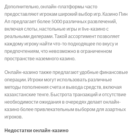
Дополнительно, онлайн-платформы часто
предоставляют игрокам широкий выбор игр. Казино Пин
Ап предлагает более 5000 различных развлечений,
включая слоты, настольные игры и live-казино с
реальными дилерами. Такой ассортимент позволяет
каждому игроку найти что-то подходящее по вкусу и
предпочтениям, что невозможно в ограниченном
пространстве наземного казино.
Онлайн-казино также предлагают удобные финансовые
операции. Игроки могут использовать различные
методы пополнения счета и вывода средств, включая
казахстанские тенге. Быстрота транзакций и отсутствие
необходимости ожидания в очередях делает онлайн-
казино более привлекательным выбором для азартных
игроков.
Недостатки онлайн-казино