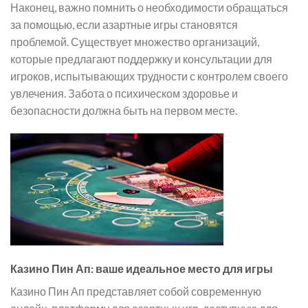
Наконец, важно помнить о необходимости обращаться
за помощью, если азартные игры становятся
проблемой. Существует множество организаций,
которые предлагают поддержку и консультации для
игроков, испытывающих трудности с контролем своего
увлечения. Забота о психическом здоровье и
безопасности должна быть на первом месте.
Казино Пин Ап: ваше идеальное место для игры
Казино Пин Ап представляет собой современную