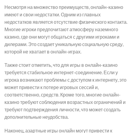
Несмотря на множество преимуществ, онлайн-казино
имеют и свои недостатки. Одним из главных
недостатков является отсутствие физического контакта.
Многие игроки предпочитают атмосферу наземного
казино, где они могут общаться с другими игроками и
дилерами. Это создает уникальную социальную среду,
которой не хватает в онлайн-играх.
Также стоит отметить, что для игры в онлайн-казино
требуется стабильное интернет-соединение. Если у
игрока возникают проблемы с доступом к интернету, это
может привести к потере игровых сессий и,
соответственно, средств. Кроме того, многие онлайн-
казино требуют соблюдения возрастных ограничений и
требуют подтверждения личности, что может создать
дополнительные неудобства.
Наконец, азартные игры онлайн могут привести к