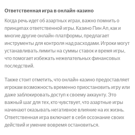
Ответственная игра в онлайн-казино
Когда речь идет об азартных играх, важно помнить о
принципах ответственной игры. Казино Пин Ап, как и
многие другие онлайн-платформы, предлагает
инструменты для контроля над расходами. Игроки могут
устанавливать лимиты на суммы ставок и время игры,
что помогает избежать нежелательных финансовых
последствий.
Также стоит отметить, что онлайн-казино предоставляет
игрокам возможность временно приостановить игру или
даже заблокировать доступ к своему аккаунту. Это
важный шаг для тех, кто чувствует, что азартные игры
начинают оказывать негативное влияние на их жизнь.
Ответственная игра включает в себя осознание своих
действий и умение вовремя остановиться.