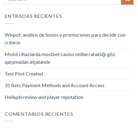
ENTRADAS RECIENTES
Winpot: análisis de bonos y promociones para decidir con
criterio
Mobil cihazlarda mostbet casino online rahatlığı göz
qarpmadan əlçatandır
Test Post Created
31 Bets Payment Methods and Account Access
Hellspin review and player reputation
COMENTARIOS RECIENTES