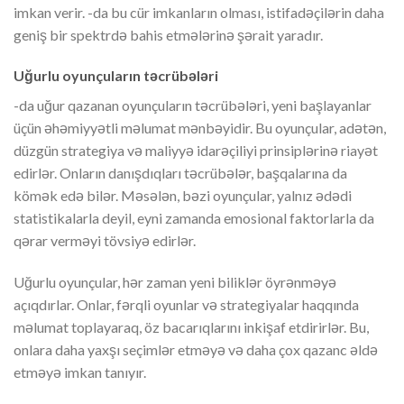
imkan verir. -da bu cür imkanların olması, istifadəçilərin daha
geniş bir spektrdə bahis etmələrinə şərait yaradır.
Uğurlu oyunçuların təcrübələri
-da uğur qazanan oyunçuların təcrübələri, yeni başlayanlar
üçün əhəmiyyətli məlumat mənbəyidir. Bu oyunçular, adətən,
düzgün strategiya və maliyyə idarəçiliyi prinsiplərinə riayət
edirlər. Onların danışdıqları təcrübələr, başqalarına da
kömək edə bilər. Məsələn, bəzi oyunçular, yalnız ədədi
statistikalarla deyil, eyni zamanda emosional faktorlarla da
qərar verməyi tövsiyə edirlər.
Uğurlu oyunçular, hər zaman yeni biliklər öyrənməyə
açıqdırlar. Onlar, fərqli oyunlar və strategiyalar haqqında
məlumat toplayaraq, öz bacarıqlarını inkişaf etdirirlər. Bu,
onlara daha yaxşı seçimlər etməyə və daha çox qazanc əldə
etməyə imkan tanıyır.