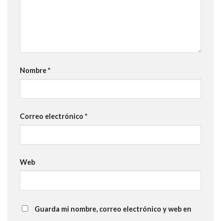
Nombre
*
Correo electrónico
*
Web
Guarda mi nombre, correo electrónico y web en