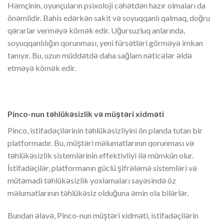
Həmçinin, oyunçuların psixoloji cəhətdən hazır olmaları da
önəmlidir. Bahis edərkən sakit və soyuqqanlı qalmaq, doğru
qərarlar verməyə kömək edir. Uğursuzluq anlarında,
soyuqqanlılığın qorunması, yeni fürsətləri görməyə imkan
tanıyır. Bu, uzun müddətdə daha sağlam nəticələr əldə
etməyə kömək edir.
Pinco-nun təhlükəsizlik və müştəri xidməti
Pinco, istifadəçilərinin təhlükəsizliyini ön planda tutan bir
platformadır. Bu, müştəri məlumatlarının qorunması və
təhlükəsizlik sistemlərinin effektivliyi ilə mümkün olur.
İstifadəçilər, platformanın güclü şifrələmə sistemləri və
mütəmadi təhlükəsizlik yoxlamaları sayəsində öz
məlumatlarının təhlükəsiz olduğuna əmin ola bilərlər.
Bundan əlavə, Pinco-nun müştəri xidməti, istifadəçilərin