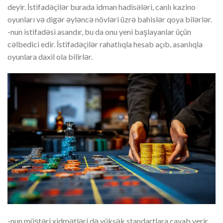
deyir. İstifadəçilər burada idman hadisələri, canlı kazino
oyunları və digər əyləncə növləri üzrə bahislər qoya bilərlər.
-nun istifadəsi asandır, bu da onu yeni başlayanlar üçün
cəlbedici edir. İstifadəçilər rahatlıqla hesab açıb, asanlıqla
oyunlara daxil ola bilirlər.
-nun müştəri xidmətləri də yüksək standartlara cavab verir.