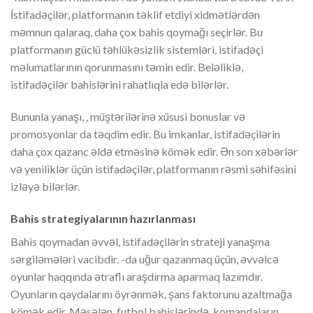
İstifadəçilər, platformanın təklif etdiyi xidmətlərdən
məmnun qalaraq, daha çox bahis qoymağı seçirlər. Bu
platformanın güclü təhlükəsizlik sistemləri, istifadəçi
məlumatlarının qorunmasını təmin edir. Beləliklə,
istifadəçilər bahislərini rahatlıqla edə bilərlər.
Bununla yanaşı, , müştərilərinə xüsusi bonuslar və
promosyonlar da təqdim edir. Bu imkanlar, istifadəçilərin
daha çox qazanc əldə etməsinə kömək edir. Ən son xəbərlər
və yeniliklər üçün istifadəçilər, platformanın rəsmi səhifəsini
izləyə bilərlər.
Bahis strategiyalarının hazırlanması
Bahis qoymadan əvvəl, istifadəçilərin strateji yanaşma
sərgiləmələri vacibdir. -da uğur qazanmaq üçün, əvvəlcə
oyunlar haqqında ətraflı araşdırma aparmaq lazımdır.
Oyunların qaydalarını öyrənmək, şans faktorunu azaltmağa
kömək edir. Məsələn, futbol bahislərində, komandaların