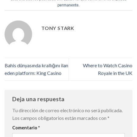
permanente
.
TONY STARK
Bahis dünyasında krallığını ilan
Where to Watch Casino
eden platform: King Casino
Royale in the UK
Deja una respuesta
Tu dirección de correo electrónico no será publicada.
Los campos obligatorios están marcados con
*
Comentario
*