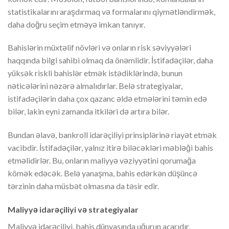
statistikalarını araşdırmaq və formalarını qiymətləndirmək,
daha doğru seçim etməyə imkan tanıyır.
Bahislərin müxtəlif növləri və onların risk səviyyələri
haqqında bilgi sahibi olmaq da önəmlidir. İstifadəçilər, daha
yüksək riskli bahislər etmək istədiklərində, bunun
nəticələrini nəzərə almalıdırlar. Belə strategiyalar,
istifadəçilərin daha çox qazanc əldə etmələrini təmin edə
bilər, lakin eyni zamanda itkiləri də artıra bilər.
Bundan əlavə, bankroll idarəçiliyi prinsiplərinə riayət etmək
vacibdir. İstifadəçilər, yalnız itirə biləcəkləri məbləği bahis
etməlidirlər. Bu, onların maliyyə vəziyyətini qorumağa
kömək edəcək. Belə yanaşma, bahis edərkən düşüncə
tərzinin daha müsbət olmasına da təsir edir.
Maliyyə idarəçiliyi və strategiyalar
Maliyyə idarəçiliyi, bahis dünyasında uğurun açarıdır.