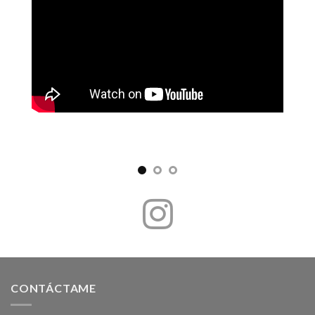
CONTÁCTAME