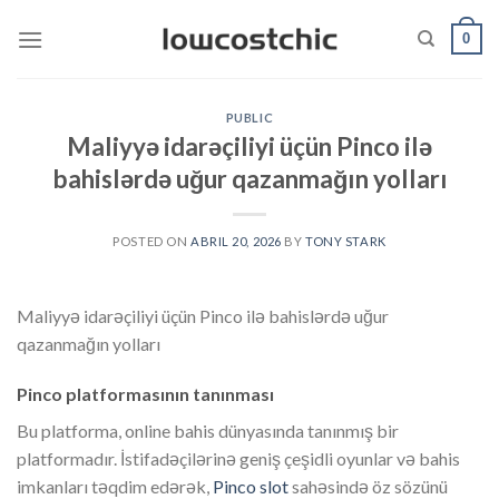
Saltar
0
al
contenido
PUBLIC
Maliyyə idarəçiliyi üçün Pinco ilə
bahislərdə uğur qazanmağın yolları
POSTED ON
ABRIL 20, 2026
BY
TONY STARK
Maliyyə idarəçiliyi üçün Pinco ilə bahislərdə uğur
qazanmağın yolları
Pinco platformasının tanınması
Bu platforma, online bahis dünyasında tanınmış bir
platformadır. İstifadəçilərinə geniş çeşidli oyunlar və bahis
imkanları təqdim edərək,
Pinco slot
sahəsində öz sözünü