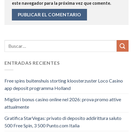
este navegador para la próxima vez que comente.
ENTRADAS RECIENTES
Free spins buitenshuis storting kloosterzuster Loco Casino
app deposit programma Holland
Migliori bonus casino online nel 2026: prova promo attive
attualmente
Gratifica StarVegas: privato di deposito addirittura saluto
500 Free Spin, 3 500 Punto.com Italia