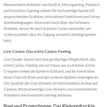
Renommierte Anbieter wie NetEnt, Microgaming, Playtech
und Evolution Gaming stehen für hochwertige Spiele mit
ansprechenden Grafiken, innovativen Funktionen und fairen
Spielbedingungen. Informiert euch über die Software-
Anbieter, bevor ihr euch in einem Casino anmeldet, um
sicherzustellen, dass ihr Zugang zu euren Lieblingsspielen
habt.
Live-Casino: Das echte Casino-Feeling
Live-Dealer-Spiele sind eine großartige Möglichkeit, das
echte Casino-Feeling von zu Hause aus zu erleben. Echte
Croupiers leiten die Spiele in Echtzeit, und ihr könnt über
einen Chat mit ihnen und den anderen Spielern interagieren.
Die Qualität der Live-Streams ist entscheidend. Achtet auf
Casinos, die hochwertige Live-Streams von renommierten
Anbietern wie Evolution Gaming anbieten.
Boni und Promotionen: Das Kleingedruckte