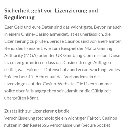
Sicherheit geht vor: Lizenzierung und
Regulierung
Euer Geld und eure Daten sind das Wichtigste. Bevor ihr euch
in einem Online-Casino anmeldet, ist es unerlässlich, die
Lizenzierung zu prüfen. Seriöse Casinos sind von anerkannten
Behörden lizenziert, wie zum Beispiel der Malta Gaming
Authority (MGA) oder der UK Gambling Commission. Diese
Lizenzen garantieren, dass das Casino strenge Auflagen
erfüllt, was Fairness, Datenschutz und verantwortungsvolles
Spielen betrifft. Achtet auf das Vorhandensein des
Lizenzlogos auf der Casino-Website. Die Lizenznummer
sollte ebenfalls angegeben sein, damit ihr die Gültigkeit
überprüfen könnt.
Zusätzlich zur Lizenzierung ist die
Verschlüsselungstechnologie ein wichtiger Faktor. Casinos
nutzen in der Regel SSL-Verschlüsselung (Secure Socket