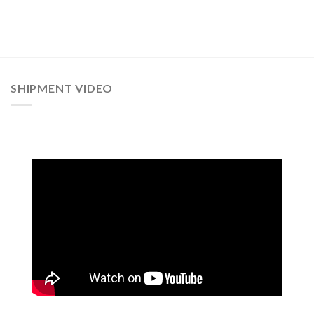
SHIPMENT VIDEO