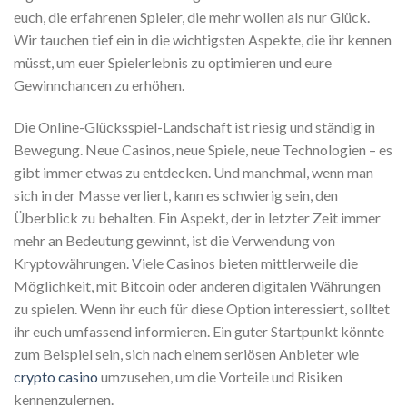
euch, die erfahrenen Spieler, die mehr wollen als nur Glück.
Wir tauchen tief ein in die wichtigsten Aspekte, die ihr kennen
müsst, um euer Spielerlebnis zu optimieren und eure
Gewinnchancen zu erhöhen.
Die Online-Glücksspiel-Landschaft ist riesig und ständig in
Bewegung. Neue Casinos, neue Spiele, neue Technologien – es
gibt immer etwas zu entdecken. Und manchmal, wenn man
sich in der Masse verliert, kann es schwierig sein, den
Überblick zu behalten. Ein Aspekt, der in letzter Zeit immer
mehr an Bedeutung gewinnt, ist die Verwendung von
Kryptowährungen. Viele Casinos bieten mittlerweile die
Möglichkeit, mit Bitcoin oder anderen digitalen Währungen
zu spielen. Wenn ihr euch für diese Option interessiert, solltet
ihr euch umfassend informieren. Ein guter Startpunkt könnte
zum Beispiel sein, sich nach einem seriösen Anbieter wie
crypto casino
umzusehen, um die Vorteile und Risiken
kennenzulernen.