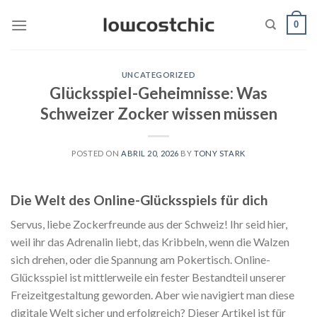
Saltar
0
al
contenido
UNCATEGORIZED
Glücksspiel-Geheimnisse: Was
Schweizer Zocker wissen müssen
POSTED ON
ABRIL 20, 2026
BY
TONY STARK
Die Welt des Online-Glücksspiels für dich
Servus, liebe Zockerfreunde aus der Schweiz! Ihr seid hier,
weil ihr das Adrenalin liebt, das Kribbeln, wenn die Walzen
sich drehen, oder die Spannung am Pokertisch. Online-
Glücksspiel ist mittlerweile ein fester Bestandteil unserer
Freizeitgestaltung geworden. Aber wie navigiert man diese
digitale Welt sicher und erfolgreich? Dieser Artikel ist für