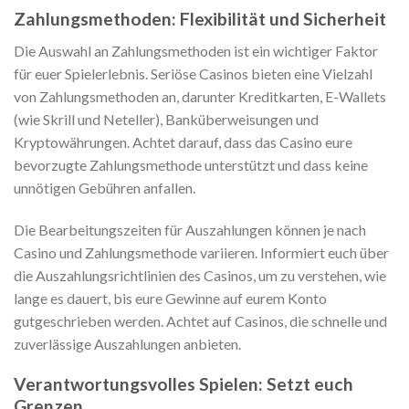
Zahlungsmethoden: Flexibilität und Sicherheit
Die Auswahl an Zahlungsmethoden ist ein wichtiger Faktor
für euer Spielerlebnis. Seriöse Casinos bieten eine Vielzahl
von Zahlungsmethoden an, darunter Kreditkarten, E-Wallets
(wie Skrill und Neteller), Banküberweisungen und
Kryptowährungen. Achtet darauf, dass das Casino eure
bevorzugte Zahlungsmethode unterstützt und dass keine
unnötigen Gebühren anfallen.
Die Bearbeitungszeiten für Auszahlungen können je nach
Casino und Zahlungsmethode variieren. Informiert euch über
die Auszahlungsrichtlinien des Casinos, um zu verstehen, wie
lange es dauert, bis eure Gewinne auf eurem Konto
gutgeschrieben werden. Achtet auf Casinos, die schnelle und
zuverlässige Auszahlungen anbieten.
Verantwortungsvolles Spielen: Setzt euch
Grenzen