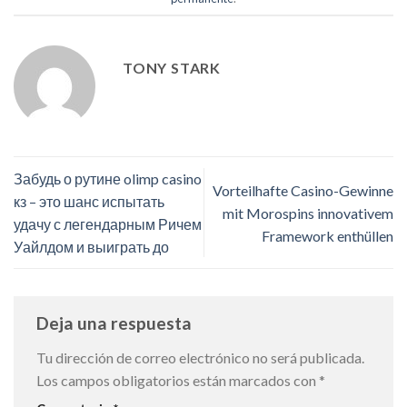
TONY STARK
Забудь о рутине olimp casino
Vorteilhafte Casino-Gewinne
кз – это шанс испытать
mit Morospins innovativem
удачу с легендарным Ричем
Framework enthüllen
Уайлдом и выиграть до
Deja una respuesta
Tu dirección de correo electrónico no será publicada.
Los campos obligatorios están marcados con
*