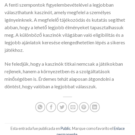
A fenti szempontok figyelembevételével a legjobban
választhatunk kaszinót, amely megfelel a személyes
igényeinknek. A megfelelő tájékozódás és kutatás segíthet
abban, hogy a lehető legjobb élményeket tapasztalhassuk
meg. A különböző kaszinók világában való eligibilitás és a
legjobb ajánlatok keresése elengedhetetlen lépés a sikeres
játékhoz.
Ne feledjük, hogy a kaszinók titkai nemcsak a játékokban
rejlenek, hanem a környezetben és a szolgáltatások
minőségében is. Érdemes tehát alaposan átgondolni a
döntést, hogy valóban a legjobbat válasszuk.
Esta entrada fue publicada en
Public
. Marque como favorito el
Enlace
permanente
.