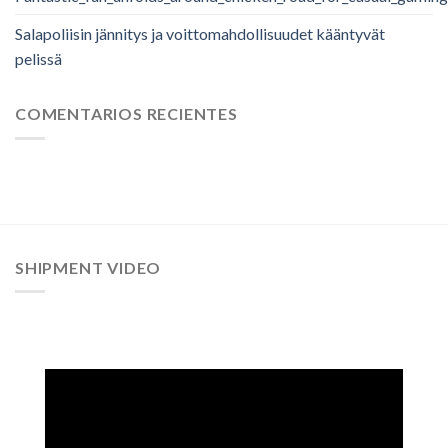
Salapoliisin jännitys ja voittomahdollisuudet kääntyvät
pelissä
COMENTARIOS RECIENTES
SHIPMENT VIDEO