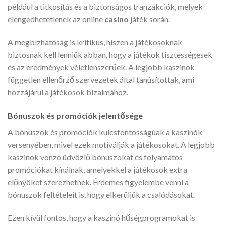
például a titkosítás és a biztonságos tranzakciók, melyek
elengedhetetlenek az online
casino
játék során.
A megbízhatóság is kritikus, hiszen a játékosoknak
biztosnak kell lenniük abban, hogy a játékok tisztességesek
és az eredmények véletlenszerűek. A legjobb kaszinók
független ellenőrző szervezetek által tanúsítottak, ami
hozzájárul a játékosok bizalmához.
Bónuszok és promóciók jelentősége
A bónuszok és promóciók kulcsfontosságúak a kaszinók
versenyében, mivel ezek motiválják a játékosokat. A legjobb
kaszinók vonzó üdvözlő bónuszokat és folyamatos
promóciókat kínálnak, amelyekkel a játékosok extra
előnyöket szerezhetnek. Érdemes figyelembe venni a
bónuszok feltételeit is, hogy elkerüljük a csalódásokat.
Ezen kívül fontos, hogy a kaszinó hűségprogramokat is