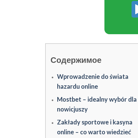
Содержимое
Wprowadzenie do świata
hazardu online
Mostbet – idealny wybór dla
nowicjuszy
Zakłady sportowe i kasyna
online – co warto wiedzieć