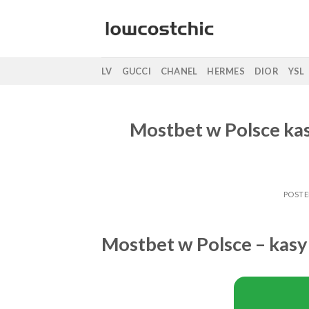
Saltar
al
contenido
LV
GUCCI
CHANEL
HERMES
DIOR
YSL
Mostbet w Polsce ka
POST
Mostbet w Polsce – kasy