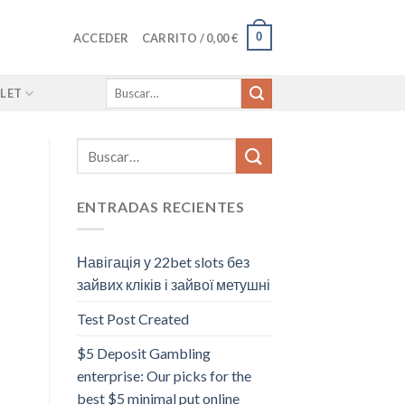
0
ACCEDER
CARRITO /
0,00
€
Buscar
LET
por:
ENTRADAS RECIENTES
Навігація у 22bet slots без
зайвих кліків і зайвої метушні
Test Post Created
$5 Deposit Gambling
enterprise: Our picks for the
best $5 minimal put online