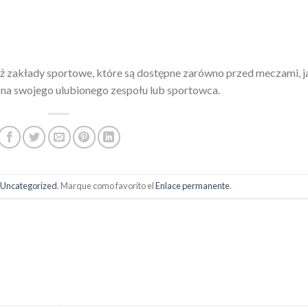
ż zakłady sportowe, które są dostępne zarówno przed meczami, ja
 na swojego ulubionego zespołu lub sportowca.
Uncategorized
. Marque como favorito el
Enlace permanente
.