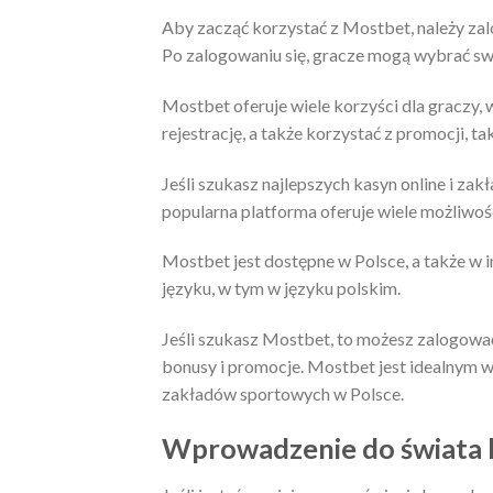
Aby zacząć korzystać z Mostbet, należy zalo
Po zalogowaniu się, gracze mogą wybrać swoj
Mostbet oferuje wiele korzyści dla graczy
rejestrację, a także korzystać z promocji, 
Jeśli szukasz najlepszych kasyn online i z
popularna platforma oferuje wiele możliwośc
Mostbet jest dostępne w Polsce, a także w 
języku, w tym w języku polskim.
Jeśli szukasz Mostbet, to możesz zalogować 
bonusy i promocje. Mostbet jest idealnym wy
zakładów sportowych w Polsce.
Wprowadzenie do świata 