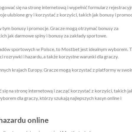
gować się na stronę internetową i wypełnić formularz rejestracyjn
e ulubione gry i korzystać z korzyści, takich jak bonusy i promoc
, w tym bonusy i promocje. Gracze mogą otrzymać bonusy za
takich jak darmowe spiny i bonusy za zakłady sportowe.
akładów sportowych w Polsce, to Mostbet jest idealnym wyborem. T
i rozrywki i hazardu, a także korzystne warunki dla graczy.
innych krajach Europy. Gracze mogą korzystać z platformy w swo
się na stronę internetową i zacząć korzystać z korzyści, takich ja
borem dla graczy, którzy szukają najlepszych kasyn online i
hazardu online