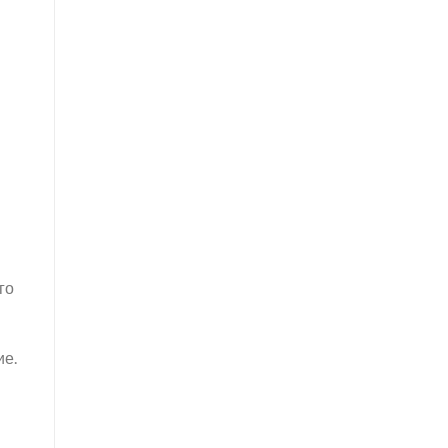
го
ие.