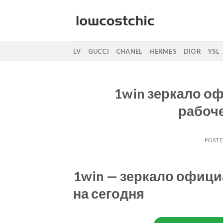
Saltar
al
contenido
LV
GUCCI
CHANEL
HERMES
DIOR
YSL
1win зеркало о
рабоче
POST
1win — зеркало офици
на сегодня