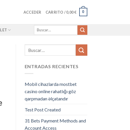
0
ACCEDER
CARRITO /
0,00
€
Buscar
LET
por:
ENTRADAS RECIENTES
Mobil cihazlarda mostbet
casino online rahatlığı göz
qarpmadan əlçatandır
е
Test Post Created
31 Bets Payment Methods and
Account Access