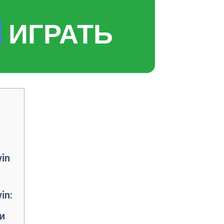
ИГРАТЬ
in
in:
и