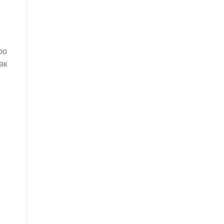
ро
ак