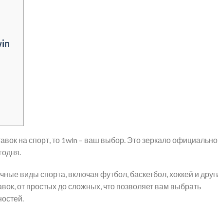
in
вок на спорт, то 1win – ваш выбор. Это зеркало официально
годня.
чные виды спорта, включая футбол, баскетбол, хоккей и друг
вок, от простых до сложных, что позволяет вам выбрать
ностей.