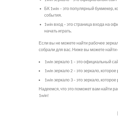
БК 1win – это популярный букмекер, к
события.
1win вход – это страница входа на оф
начать играть.
Если вы не можете найти рабочее зеркал
собрали для вас. Ниже вы можете найти 
1win зеркало 1 – это официальный сай
1win зеркало 2 – это зеркало, которое
1win зеркало 3 – это зеркало, которое
Надеемся, что это поможет вам найти ра
1win!