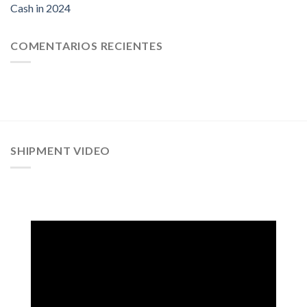
Cash in 2024
COMENTARIOS RECIENTES
SHIPMENT VIDEO