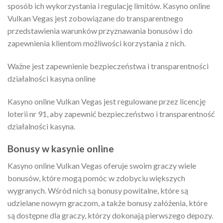
sposób ich wykorzystania i regulację limitów. Kasyno online
Vulkan Vegas jest zobowiązane do transparentnego
przedstawienia warunków przyznawania bonusów i do
zapewnienia klientom możliwości korzystania z nich.
Ważne jest zapewnienie bezpieczeństwa i transparentności
działalności kasyna online
Kasyno online Vulkan Vegas jest regulowane przez licencję
loterii nr 91, aby zapewnić bezpieczeństwo i transparentność
działalności kasyna.
Bonusy w kasynie online
Kasyno online Vulkan Vegas oferuje swoim graczy wiele
bonusów, które mogą pomóc w zdobyciu większych
wygranych. Wśród nich są bonusy powitalne, które są
udzielane nowym graczom, a także bonusy załóżenia, które
są dostępne dla graczy, którzy dokonają pierwszego depozy.