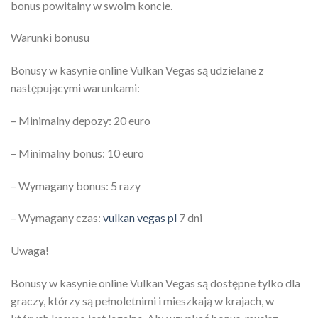
bonus powitalny w swoim koncie.
Warunki bonusu
Bonusy w kasynie online Vulkan Vegas są udzielane z
następującymi warunkami:
– Minimalny depozy: 20 euro
– Minimalny bonus: 10 euro
– Wymagany bonus: 5 razy
– Wymagany czas:
vulkan vegas pl
7 dni
Uwaga!
Bonusy w kasynie online Vulkan Vegas są dostępne tylko dla
graczy, którzy są pełnoletnimi i mieszkają w krajach, w