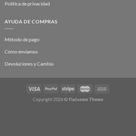
Política de privacidad
AYUDA DE COMPRAS
Método de pago
Cómo enviamos
Devoluciones y Cambio
Copyright 2026 ©
Flatsome Theme