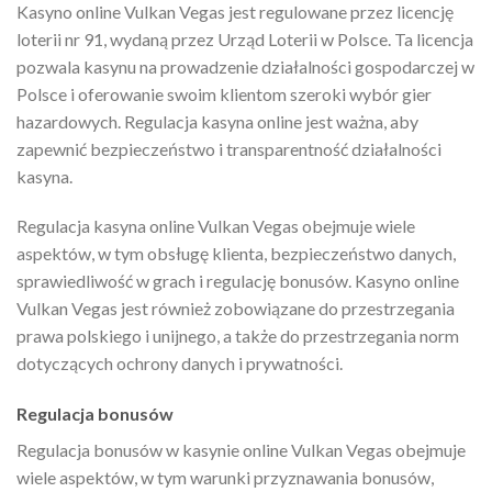
Kasyno online Vulkan Vegas jest regulowane przez licencję
loterii nr 91, wydaną przez Urząd Loterii w Polsce. Ta licencja
pozwala kasynu na prowadzenie działalności gospodarczej w
Polsce i oferowanie swoim klientom szeroki wybór gier
hazardowych. Regulacja kasyna online jest ważna, aby
zapewnić bezpieczeństwo i transparentność działalności
kasyna.
Regulacja kasyna online Vulkan Vegas obejmuje wiele
aspektów, w tym obsługę klienta, bezpieczeństwo danych,
sprawiedliwość w grach i regulację bonusów. Kasyno online
Vulkan Vegas jest również zobowiązane do przestrzegania
prawa polskiego i unijnego, a także do przestrzegania norm
dotyczących ochrony danych i prywatności.
Regulacja bonusów
Regulacja bonusów w kasynie online Vulkan Vegas obejmuje
wiele aspektów, w tym warunki przyznawania bonusów,