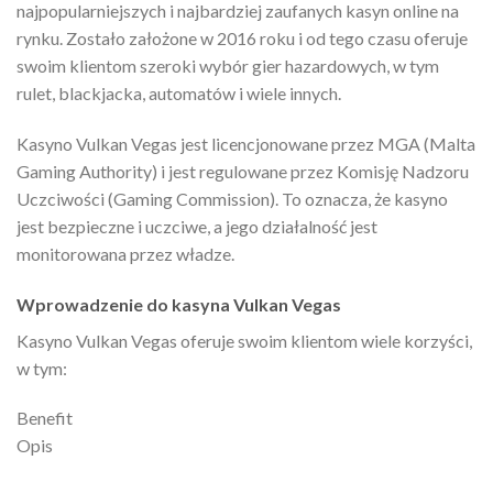
najpopularniejszych i najbardziej zaufanych kasyn online na
rynku. Zostało założone w 2016 roku i od tego czasu oferuje
swoim klientom szeroki wybór gier hazardowych, w tym
rulet, blackjacka, automatów i wiele innych.
Kasyno Vulkan Vegas jest licencjonowane przez MGA (Malta
Gaming Authority) i jest regulowane przez Komisję Nadzoru
Uczciwości (Gaming Commission). To oznacza, że kasyno
jest bezpieczne i uczciwe, a jego działalność jest
monitorowana przez władze.
Wprowadzenie do kasyna Vulkan Vegas
Kasyno Vulkan Vegas oferuje swoim klientom wiele korzyści,
w tym:
Benefit
Opis