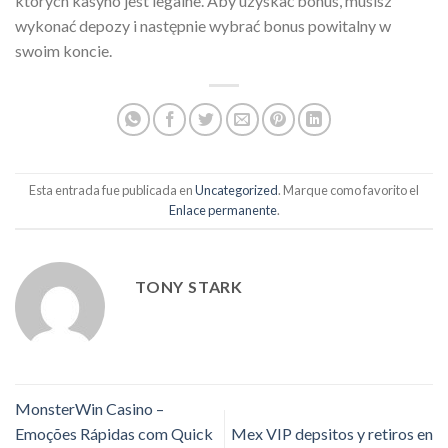
których kasyno jest legalne. Aby uzyskać bonus, musisz
wykonać depozy i następnie wybrać bonus powitalny w
swoim koncie.
Esta entrada fue publicada en
Uncategorized
. Marque como favorito el
Enlace permanente
.
TONY STARK
MonsterWin Casino –
Emoções Rápidas com Quick
Mex VIP depsitos y retiros en