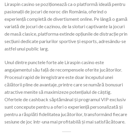
Liraspin casino se poziționează ca o platformă ideală pentru
pasionații de jocuri de noroc din România, oferind o
experiență completă de divertisment online. Pe lângă o gamă
variată de jocuri de cazinou, de la sloturi captivante la jocuri
de masă clasice, platforma extinde opțiunile de distracție prin
secțiuni dedicate pariurilor sportive și esports, adresându-se
astfel unui public larg.
Unul dintre punctele forte ale Liraspin casino este
angajamentul său față de recompensele oferite jucătorilor.
Procesul rapid de înregistrare este doar începutul unei
călătorii pline de avantaje, printre care se numără bonusuri
atractive menite să maximizeze potențialul de câștig.
Ofertele de cashback săptămânal și programul VIP exclusiv
sunt concepute pentru a oferi o experiență personalizată și
pentru a răsplăti fidelitatea jucătorilor, transformând fiecare
sesiune de joc într-una mai profitabilă și mai satisfăcătoare.