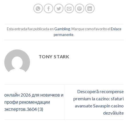
Esta entrada fue publicada en
Gambling
. Marque como favorito el
Enlace
permanente
.
TONY STARK
Descoperă recompense
онлайн 2026 для новичков и
premium la cazino: sfaturi
профи рекомендации
avansate Savaspin casino
экспертов.3604 (3)
dezvăluite