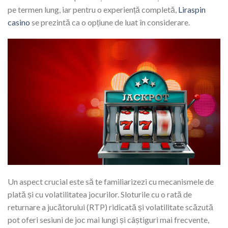
pe termen lung, iar pentru o experiență completă,
Liraspin
casino
se prezintă ca o opțiune de luat în considerare.
Un aspect crucial este să te familiarizezi cu mecanismele de
plată și cu volatilitatea jocurilor. Sloturile cu o rată de
returnare a jucătorului (RTP) ridicată și volatilitate scăzută
pot oferi sesiuni de joc mai lungi și câștiguri mai frecvente,