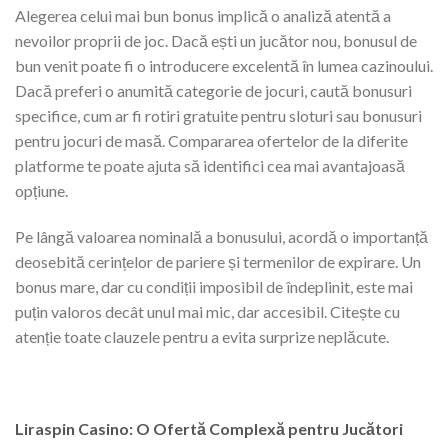
Alegerea celui mai bun bonus implică o analiză atentă a
nevoilor proprii de joc. Dacă ești un jucător nou, bonusul de
bun venit poate fi o introducere excelentă în lumea cazinoului.
Dacă preferi o anumită categorie de jocuri, caută bonusuri
specifice, cum ar fi rotiri gratuite pentru sloturi sau bonusuri
pentru jocuri de masă. Compararea ofertelor de la diferite
platforme te poate ajuta să identifici cea mai avantajoasă
opțiune.
Pe lângă valoarea nominală a bonusului, acordă o importanță
deosebită cerințelor de pariere și termenilor de expirare. Un
bonus mare, dar cu condiții imposibil de îndeplinit, este mai
puțin valoros decât unul mai mic, dar accesibil. Citește cu
atenție toate clauzele pentru a evita surprize neplăcute.
Liraspin Casino: O Ofertă Complexă pentru Jucători