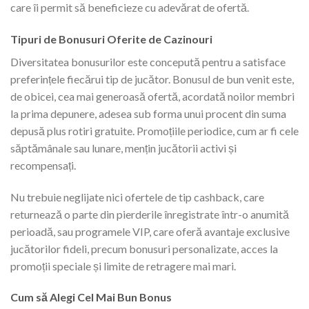
care îi permit să beneficieze cu adevărat de ofertă.
Tipuri de Bonusuri Oferite de Cazinouri
Diversitatea bonusurilor este concepută pentru a satisface
preferințele fiecărui tip de jucător. Bonusul de bun venit este,
de obicei, cea mai generoasă ofertă, acordată noilor membri
la prima depunere, adesea sub forma unui procent din suma
depusă plus rotiri gratuite. Promoțiile periodice, cum ar fi cele
săptămânale sau lunare, mențin jucătorii activi și
recompensați.
Nu trebuie neglijate nici ofertele de tip cashback, care
returnează o parte din pierderile înregistrate într-o anumită
perioadă, sau programele VIP, care oferă avantaje exclusive
jucătorilor fideli, precum bonusuri personalizate, acces la
promoții speciale și limite de retragere mai mari.
Cum să Alegi Cel Mai Bun Bonus