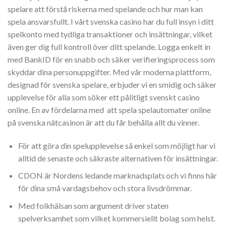
spelare att förstå riskerna med spelande och hur man kan
spela ansvarsfullt. I vårt svenska casino har du full insyn i ditt
spelkonto med tydliga transaktioner och insättningar, vilket
även ger dig full kontroll över ditt spelande. Logga enkelt in
med BankID för en snabb och säker verifieringsprocess som
skyddar dina personuppgifter. Med vår moderna plattform,
designad för svenska spelare, erbjuder vi en smidig och säker
upplevelse för alla som söker ett pålitligt svenskt casino
online. En av fördelarna med att spela spelautomater online
på svenska nätcasinon är att du får behålla allt du vinner.
För att göra din spelupplevelse så enkel som möjligt har vi
alltid de senaste och säkraste alternativen för insättningar.
CDON är Nordens ledande marknadsplats och vi finns här
för dina små vardagsbehov och stora livsdrömmar.
Med folkhälsan som argument driver staten
spelverksamhet som vilket kommersiellt bolag som helst.