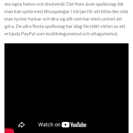
ens egna behov och önskemål. Det finns även spelbolag där
man kan spela med låtsaspengar i början för att hitta den sida
man tycker funkar och lära sig allt som har med casinot att
göra. De allra flesta spelbolag har idag förstått vikten av att
erbjuda PayPal som insättningsmetod och uttagsmetod.