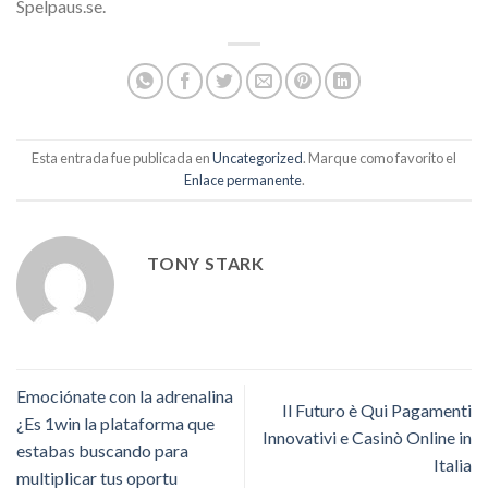
Spelpaus.se.
Esta entrada fue publicada en
Uncategorized
. Marque como favorito el
Enlace permanente
.
TONY STARK
Emociónate con la adrenalina
Il Futuro è Qui Pagamenti
¿Es 1win la plataforma que
Innovativi e Casinò Online in
estabas buscando para
Italia
multiplicar tus oportu