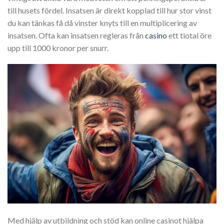
till husets fördel. Insatsen är direkt kopplad till hur stor vinst
du kan tänkas få då vinster knyts till en multiplicering av
insatsen. Ofta kan insatsen regleras från
casino
ett tiotal öre
upp till 1000 kronor per snurr.
Med hjälp av utbildning och stöd kan online casinot hjälpa