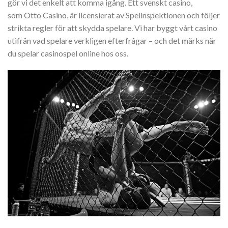
gör vi det enkelt att komma igång. Ett svenskt casino,
som Otto Casino, är licensierat av Spelinspektionen och följer
strikta regler för att skydda spelare. Vi har byggt vårt casino
utifrån vad spelare verkligen efterfrågar – och det märks när
du spelar casinospel online hos oss.