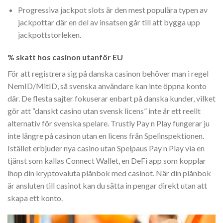
Progressiva jackpot slots är den mest populära typen av
jackpottar där en del av insatsen går till att bygga upp
jackpottstorleken.
% skatt hos casinon utanför EU
För att registrera sig på danska casinon behöver man i regel
NemID/MitID, så svenska användare kan inte öppna konto
där. De flesta sajter fokuserar enbart på danska kunder, vilket
gör att “danskt casino utan svensk licens” inte är ett reellt
alternativ för svenska spelare. Trustly Pay n Play fungerar ju
inte längre på casinon utan en licens från Spelinspektionen.
Istället erbjuder nya casino utan Spelpaus Pay n Play via en
tjänst som kallas Connect Wallet, en DeFi app som kopplar
ihop din kryptovaluta plånbok med casinot. När din plånbok
är ansluten till casinot kan du sätta in pengar direkt utan att
skapa ett konto.