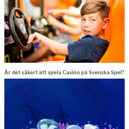
Är det säkert att spela Casino på Svenska Spel?