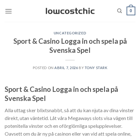
Saltar
0
al
contenido
UNCATEGORIZED
Sport & Casino Logga in och spela på
Svenska Spel
POSTED ON
ABRIL 7, 2026
BY
TONY STARK
Sport & Casino Logga in och spela på
Svenska Spel
Alla uttag sker blixtsnabbt, så att du kan njuta av dina vinster
direkt, utan väntetid. Låt våra Megaways slots visa vägen till
potenitella vinster och en oförglömliga spelupplevelser.
Oavsett om du är ny på casinon eller van vid att spela online,