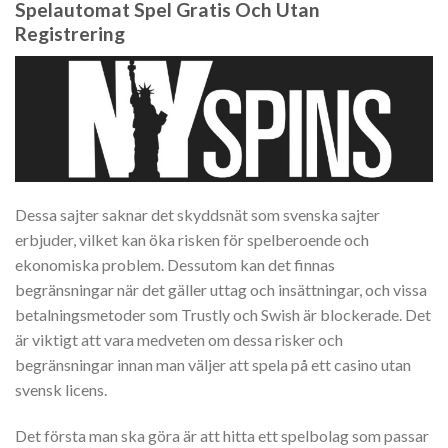
Spelautomat Spel Gratis Och Utan
Registrering
Dessa sajter saknar det skyddsnät som svenska sajter
erbjuder, vilket kan öka risken för spelberoende och
ekonomiska problem. Dessutom kan det finnas
begränsningar när det gäller uttag och insättningar, och vissa
betalningsmetoder som Trustly och Swish är blockerade. Det
är viktigt att vara medveten om dessa risker och
begränsningar innan man väljer att spela på ett casino utan
svensk licens.
Det första man ska göra är att hitta ett spelbolag som passar