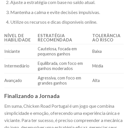
Ajuste a estratégia com base no saldo atual.
Mantenha a calma e evite decisões impulsivas.
Utilize os recursos e dicas disponíveis online.
NÍVEL DE
ESTRATÉGIA
TOLERÂNCIA
HABILIDADE
RECOMENDADA
AO RISCO
Cautelosa, focada em
Iniciante
Baixa
pequenos ganhos
Equilibrada, com foco em
Intermediário
Média
ganhos moderados
Agressiva, com foco em
Avançado
Alta
grandes ganhos
Finalizando a Jornada
Em suma, Chicken Road Portugal é um jogo que combina
simplicidade e emoção, oferecendo uma experiência única e
viciante. Para ter sucesso, é preciso compreender a mecânica
do jogo, desenvolver uma estratégia eficaz, gerenciar seus