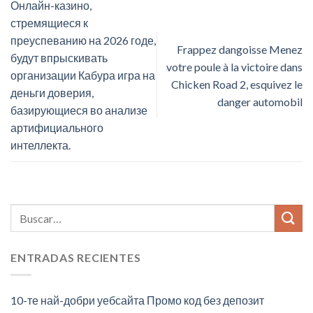
Онлайн-казино,
стремящиеся к
преуспеванию на 2026 годе,
Frappez dangoisse Menez
будут впрыскивать
votre poule à la victoire dans
организации Кабура игра на
Chicken Road 2, esquivez le
деньги доверия,
danger automobil
базирующиеся во анализе
артифициального
интеллекта.
ENTRADAS RECIENTES
10-те най-добри уебсайта Промо код без депозит