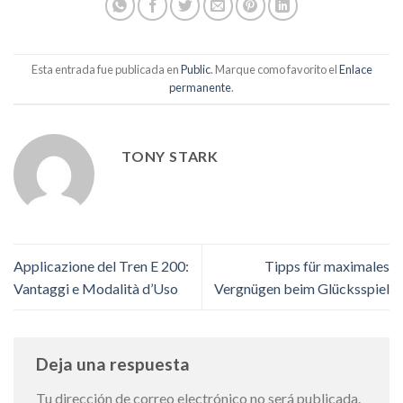
Esta entrada fue publicada en
Public
. Marque como favorito el
Enlace
permanente
.
TONY STARK
Applicazione del Tren E 200:
Tipps für maximales
Vantaggi e Modalità d’Uso
Vergnügen beim Glücksspiel
Deja una respuesta
Tu dirección de correo electrónico no será publicada.