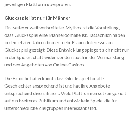
jeweiligen Plattform überprüfen.
Glücksspiel ist nur für Männer
Ein weiterer weit verbreiteter Mythos ist die Vorstellung,
dass Glücksspiel eine Männerdomäne ist. Tatsächlich haben
in den letzten Jahren immer mehr Frauen Interesse am
Glücksspiel gezeigt. Diese Entwicklung spiegelt sich nicht nur
in der Spielerschaft wider, sondern auch in der Vermarktung
und den Angeboten von Online-Casinos.
Die Branche hat erkannt, dass Glücksspiel für alle
Geschlechter ansprechend ist und hat ihre Angebote
entsprechend diversifiziert. Viele Plattformen setzen gezielt
auf ein breiteres Publikum und entwickeln Spiele, die für
unterschiedliche Zielgruppen interessant sind.