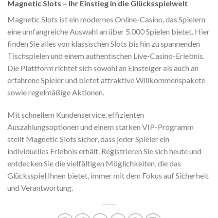
Magnetic Slots – Ihr Einstieg in die Glücksspielwelt
Magnetic Slots ist ein modernes Online-Casino, das Spielern
eine umfangreiche Auswahl an über 5.000 Spielen bietet. Hier
finden Sie alles von klassischen Slots bis hin zu spannenden
Tischspielen und einem authentischen Live-Casino-Erlebnis.
Die Plattform richtet sich sowohl an Einsteiger als auch an
erfahrene Spieler und bietet attraktive Willkommenspakete
sowie regelmäßige Aktionen.
Mit schnellem Kundenservice, effizienten
Auszahlungsoptionen und einem starken VIP-Programm
stellt Magnetic Slots sicher, dass jeder Spieler ein
individuelles Erlebnis erhält. Registrieren Sie sich heute und
entdecken Sie die vielfältigen Möglichkeiten, die das
Glücksspiel Ihnen bietet, immer mit dem Fokus auf Sicherheit
und Verantwortung.