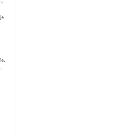
es
je
ie,
.