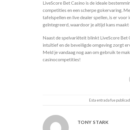
LiveScore Bet Casino is de ideale bestemmin
competities en een scherpe gokervaring. Me
tafelspellen en live dealer spellen, is er vo
geïntegreerd, waardoor je altijd kans maakt 
Naast de spelvariëteit blinkt LiveScore Bet C
intuïtief en de beveiligde omgeving zorgt erv
Meld je vandaag nog aan om gebruik te maken
casinocompetities!
Esta entrada fue publica
TONY STARK