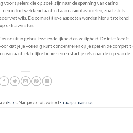
g voor spelers die op zoek zijn naar de spanning van casino
t een indrukwekkend aanbod aan casinofavorieten, zoals slots,
or ieder wat wils. De competitieve aspecten worden hier uitstekend
op extra winsten.
asino uit in gebruiksvriendelijkheid en veiligheid. De interface is
oor dat je je volledig kunt concentreren op je spel en de competiti
 van aantrekkelijke bonussen en start je reis naar de top van de
da en
Public
. Marque como favorito el
Enlace permanente
.