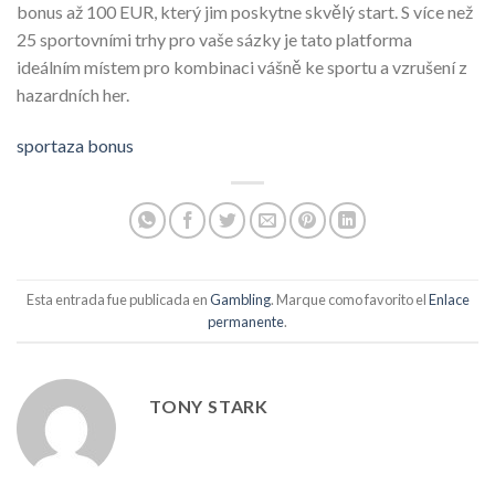
bonus až 100 EUR, který jim poskytne skvělý start. S více než
25 sportovními trhy pro vaše sázky je tato platforma
ideálním místem pro kombinaci vášně ke sportu a vzrušení z
hazardních her.
sportaza bonus
Esta entrada fue publicada en
Gambling
. Marque como favorito el
Enlace
permanente
.
TONY STARK