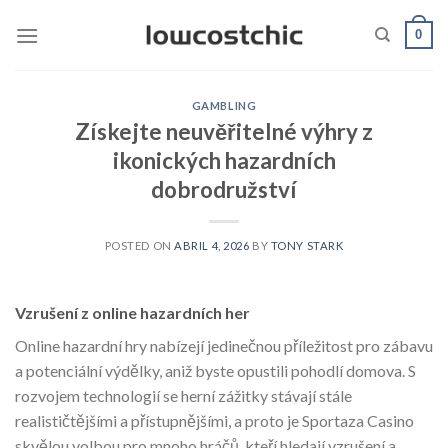
Saltar
0
al
contenido
GAMBLING
Získejte neuvěřitelné výhry z
ikonických hazardních
dobrodružství
POSTED ON
ABRIL 4, 2026
BY
TONY STARK
Vzrušení z online hazardních her
Online hazardní hry nabízejí jedinečnou příležitost pro zábavu
a potenciální výdělky, aniž byste opustili pohodlí domova. S
rozvojem technologií se herní zážitky stávají stále
realističtějšími a přístupnějšími, a proto je Sportaza Casino
skvělou volbou pro mnoho hráčů, kteří hledají vzrušení a