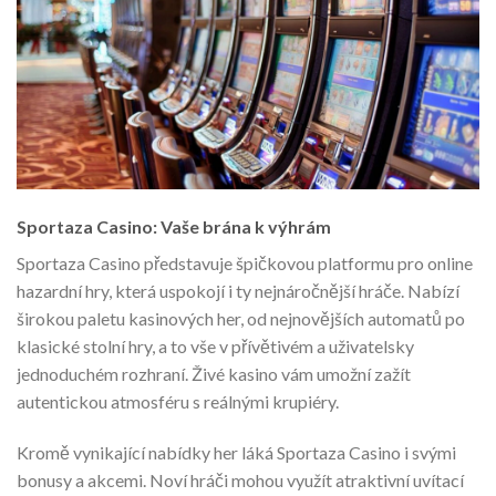
Sportaza Casino: Vaše brána k výhrám
Sportaza Casino představuje špičkovou platformu pro online
hazardní hry, která uspokojí i ty nejnáročnější hráče. Nabízí
širokou paletu kasinových her, od nejnovějších automatů po
klasické stolní hry, a to vše v přívětivém a uživatelsky
jednoduchém rozhraní. Živé kasino vám umožní zažít
autentickou atmosféru s reálnými krupiéry.
Kromě vynikající nabídky her láká Sportaza Casino i svými
bonusy a akcemi. Noví hráči mohou využít atraktivní uvítací