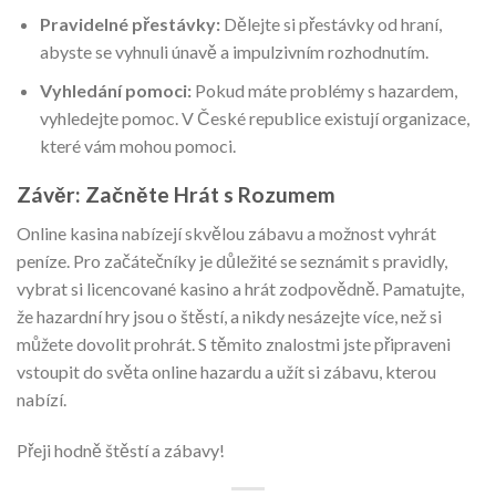
Pravidelné přestávky:
Dělejte si přestávky od hraní,
abyste se vyhnuli únavě a impulzivním rozhodnutím.
Vyhledání pomoci:
Pokud máte problémy s hazardem,
vyhledejte pomoc. V České republice existují organizace,
které vám mohou pomoci.
Závěr: Začněte Hrát s Rozumem
Online kasina nabízejí skvělou zábavu a možnost vyhrát
peníze. Pro začátečníky je důležité se seznámit s pravidly,
vybrat si licencované kasino a hrát zodpovědně. Pamatujte,
že hazardní hry jsou o štěstí, a nikdy nesázejte více, než si
můžete dovolit prohrát. S těmito znalostmi jste připraveni
vstoupit do světa online hazardu a užít si zábavu, kterou
nabízí.
Přeji hodně štěstí a zábavy!