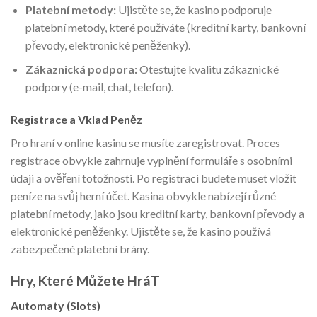
Platební metody:
Ujistěte se, že kasino podporuje
platební metody, které používáte (kreditní karty, bankovní
převody, elektronické peněženky).
Zákaznická podpora:
Otestujte kvalitu zákaznické
podpory (e-mail, chat, telefon).
Registrace a Vklad Peněz
Pro hraní v online kasinu se musíte zaregistrovat. Proces
registrace obvykle zahrnuje vyplnění formuláře s osobními
údaji a ověření totožnosti. Po registraci budete muset vložit
peníze na svůj herní účet. Kasina obvykle nabízejí různé
platební metody, jako jsou kreditní karty, bankovní převody a
elektronické peněženky. Ujistěte se, že kasino používá
zabezpečené platební brány.
Hry, Které Můžete HráT
Automaty (Slots)