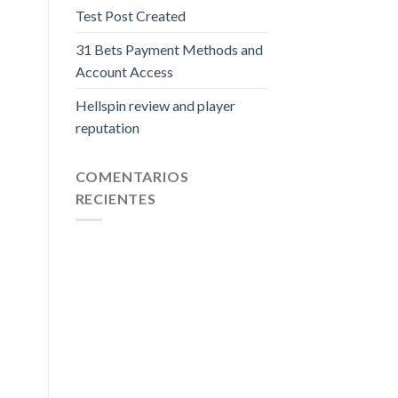
Test Post Created
31 Bets Payment Methods and
Account Access
Hellspin review and player
reputation
COMENTARIOS
RECIENTES