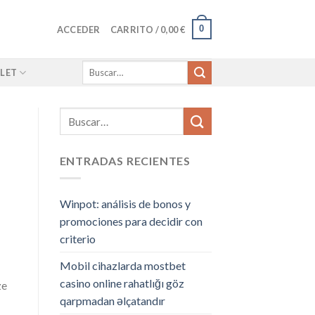
0
ACCEDER
CARRITO /
0,00
€
Buscar
LET
por:
ENTRADAS RECIENTES
Winpot: análisis de bonos y
promociones para decidir con
criterio
Mobil cihazlarda mostbet
casino online rahatlığı göz
ze
qarpmadan əlçatandır