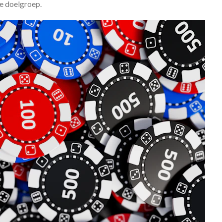
e doelgroep.