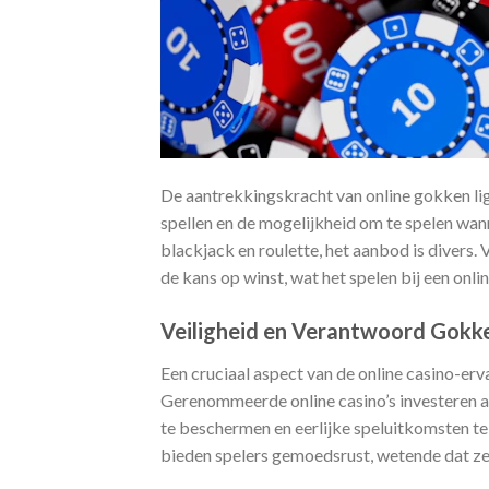
De aantrekkingskracht van online gokken lig
spellen en de mogelijkheid om te spelen wan
blackjack en roulette, het aanbod is divers.
de kans op winst, wat het spelen bij een onl
Veiligheid en Verantwoord Gokken
Een cruciaal aspect van de online casino-erv
Gerenommeerde online casino’s investeren aa
te beschermen en eerlijke speluitkomsten t
bieden spelers gemoedsrust, wetende dat ze 