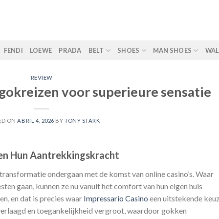
FENDI
LOEWE
PRADA
BELT
SHOES
MAN SHOES
WAL
REVIEW
gokreizen voor superieure sensatie
ED ON
ABRIL 4, 2026
BY
TONY STARK
 en Hun Aantrekkingskracht
transformatie ondergaan met de komst van online casino’s. Waar
sten gaan, kunnen ze nu vanuit het comfort van hun eigen huis
en, en dat is precies waar
Impressario Casino
een uitstekende keu
l verlaagd en toegankelijkheid vergroot, waardoor gokken