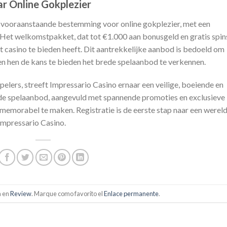
ar Online Gokplezier
en vooraanstaande bestemming voor online gokplezier, met een
g. Het welkomstpakket, dat tot €1.000 aan bonusgeld en gratis spin
it casino te bieden heeft. Dit aantrekkelijke aanbod is bedoeld om
 en hen de kans te bieden het brede spelaanbod te verkennen.
elers, streeft Impressario Casino ernaar een veilige, boeiende en
de spelaanbod, aangevuld met spannende promoties en exclusieve
memorabel te maken. Registratie is de eerste stap naar een werel
 Impressario Casino.
a en
Review
. Marque como favorito el
Enlace permanente
.