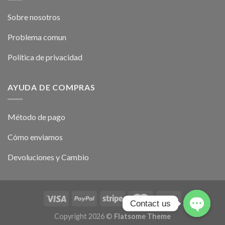
Sobre nosotros
Problema comun
Política de privacidad
AYUDA DE COMPRAS
Método de pago
Cómo enviamos
Devoluciones y Cambio
Contact us
Copyright 2026 ©
Flatsome Theme