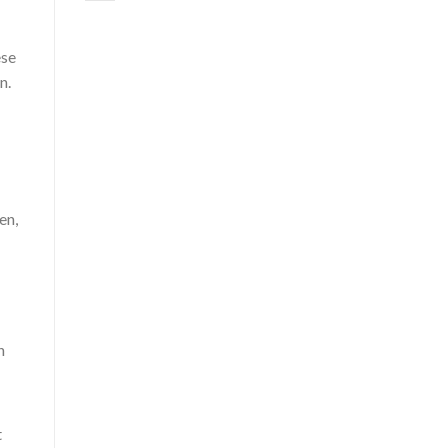
ese
n.
en,
n
t