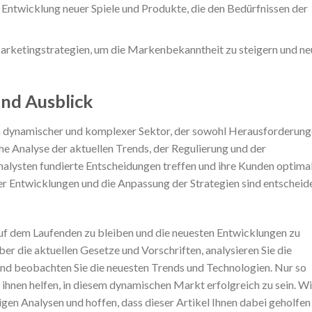
 Entwicklung neuer Spiele und Produkte, die den Bedürfnissen der
arketingstrategien, um die Markenbekanntheit zu steigern und ne
nd Ausblick
in dynamischer und komplexer Sektor, der sowohl Herausforderun
he Analyse der aktuellen Trends, der Regulierung und der
ysten fundierte Entscheidungen treffen und ihre Kunden optima
er Entwicklungen und die Anpassung der Strategien sind entscheid
 auf dem Laufenden zu bleiben und die neuesten Entwicklungen zu
ber die aktuellen Gesetze und Vorschriften, analysieren Sie die
nd beobachten Sie die neuesten Trends und Technologien. Nur so
 ihnen helfen, in diesem dynamischen Markt erfolgreich zu sein. Wi
igen Analysen und hoffen, dass dieser Artikel Ihnen dabei geholfen