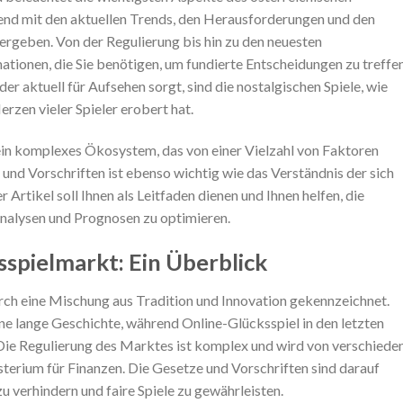
end mit den aktuellen Trends, den Herausforderungen und den
 ergeben. Von der Regulierung bis hin zu den neuesten
rmationen, die Sie benötigen, um fundierte Entscheidungen zu treffe
der aktuell für Aufsehen sorgt, sind die nostalgischen Spiele, wie
Herzen vieler Spieler erobert hat.
 ein komplexes Ökosystem, das von einer Vielzahl von Faktoren
 und Vorschriften ist ebenso wichtig wie das Verständnis der sich
Artikel soll Ihnen als Leitfaden dienen und Ihnen helfen, die
Analysen und Prognosen zu optimieren.
sspielmarkt: Ein Überblick
rch eine Mischung aus Tradition und Innovation gekennzeichnet.
ine lange Geschichte, während Online-Glücksspiel in den letzten
 Die Regulierung des Marktes ist komplex und wird von verschiede
terium für Finanzen. Die Gesetze und Vorschriften sind darauf
u verhindern und faire Spiele zu gewährleisten.