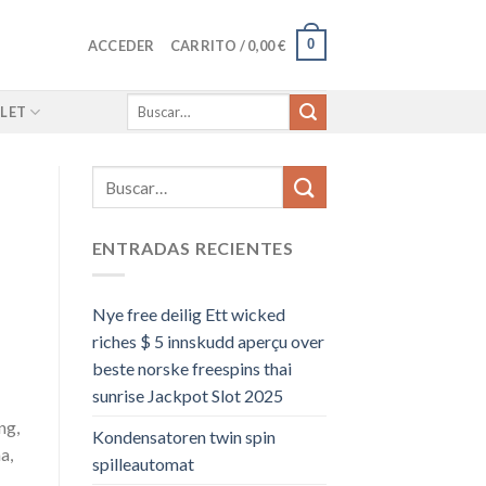
0
ACCEDER
CARRITO /
0,00
€
Buscar
LET
por:
ENTRADAS RECIENTES
Nye free deilig Ett wicked
riches $ 5 innskudd aperçu over
beste norske freespins thai
sunrise Jackpot Slot 2025
ng,
Kondensatoren twin spin
a,
spilleautomat