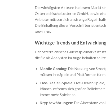
Die wichtigsten Akteure in diesem Markt si
Österreichische Lotterien GmbH, sowie eine
Anbieter müssen sich an strenge Regeln halt
Die Einhaltung dieser Vorschriften ist entsc
gewinnen.
Wichtige Trends und Entwicklun
Der österreichische Glücksspielmarkt ist st
die Sie als Analysten im Auge behalten sollten
Mobile Gaming:
Die Nutzung von Smartph
müssen ihre Spiele und Plattformen für 
Live-Dealer-Spiele:
Live-Dealer-Spiele, 
können, erfreuen sich großer Beliebtheit.
immer mehr Spieler an.
Kryptowährungen:
Die Akzeptanz von 