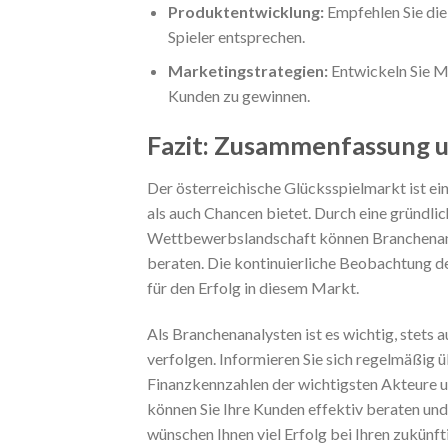
Produktentwicklung:
Empfehlen Sie die
Spieler entsprechen.
Marketingstrategien:
Entwickeln Sie M
Kunden zu gewinnen.
Fazit: Zusammenfassung u
Der österreichische Glücksspielmarkt ist e
als auch Chancen bietet. Durch eine gründlic
Wettbewerbslandschaft können Branchenanal
beraten. Die kontinuierliche Beobachtung d
für den Erfolg in diesem Markt.
Als Branchenanalysten ist es wichtig, stets
verfolgen. Informieren Sie sich regelmäßig ü
Finanzkennzahlen der wichtigsten Akteure u
können Sie Ihre Kunden effektiv beraten und
wünschen Ihnen viel Erfolg bei Ihren zukünft