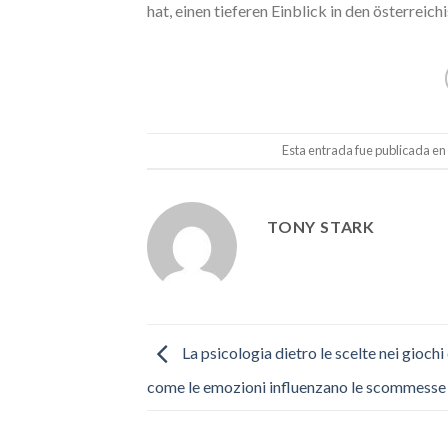
hat, einen tieferen Einblick in den österrei
Esta entrada fue publicada en
TONY STARK
La psicologia dietro le scelte nei gioch
come le emozioni influenzano le scommesse