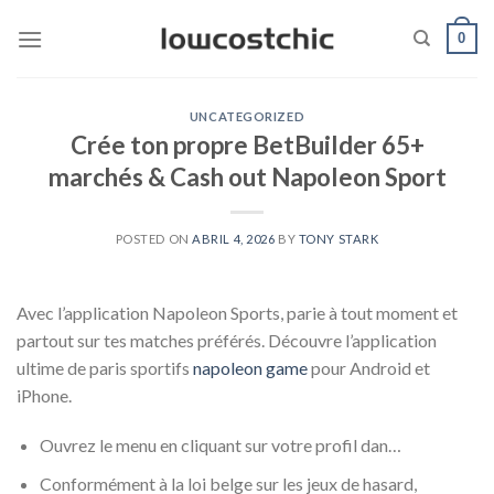
Saltar
0
al
contenido
UNCATEGORIZED
Crée ton propre BetBuilder 65+
marchés & Cash out Napoleon Sport
POSTED ON
ABRIL 4, 2026
BY
TONY STARK
Avec l’application Napoleon Sports, parie à tout moment et
partout sur tes matches préférés. Découvre l’application
ultime de paris sportifs
napoleon game
pour Android et
iPhone.
Ouvrez le menu en cliquant sur votre profil dan…
Conformément à la loi belge sur les jeux de hasard,