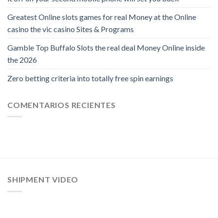
Greatest Online slots games for real Money at the Online
casino the vic casino Sites & Programs
Gamble Top Buffalo Slots the real deal Money Online inside
the 2026
Zero betting criteria into totally free spin earnings
COMENTARIOS RECIENTES
SHIPMENT VIDEO