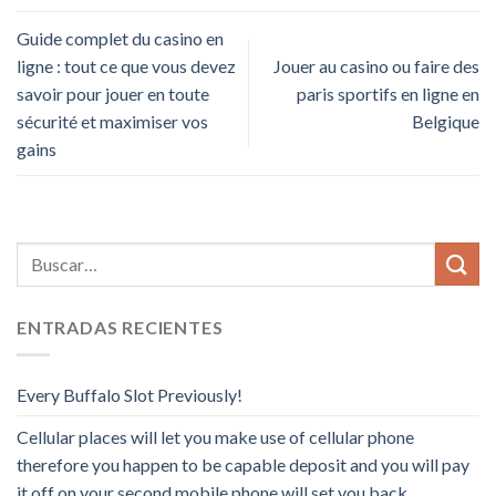
Guide complet du casino en
ligne : tout ce que vous devez
Jouer au casino ou faire des
savoir pour jouer en toute
paris sportifs en ligne en
sécurité et maximiser vos
Belgique
gains
ENTRADAS RECIENTES
Every Buffalo Slot Previously!
Cellular places will let you make use of cellular phone
therefore you happen to be capable deposit and you will pay
it off on your second mobile phone will set you back