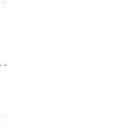
i a
y až