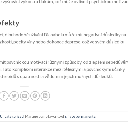
 zvyšování výkonu a tlakům, což může ovlivnit psychickou motivac
efekty
í, dlouhodobé užívání Dianabolu může mít negativní důsledky na
úzkosti, pocity viny nebo dokonce deprese, což ve svém důsledku
vnit psychickou motivaci různými způsoby, od zlepšení sebedůvěr
ti. Tato komplexní interakce mezi tělesnými a psychickými účinky
ní steroidů s opatrností a vědomím jejich možných důsledků.
Uncategorized
. Marque como favorito el
Enlace permanente
.