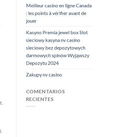
Meilleur casino en ligne Canada
: les points à vérifier avant de
jouer
a
Kasyno Premia jewel box Slot
sieciowy kasyna nv casino
sieciowy bez depozytowych
darmowych spinów Wyjąwszy
Depozytu 2024
Zakupy nv casino
COMENTARIOS
RECIENTES
t.
.