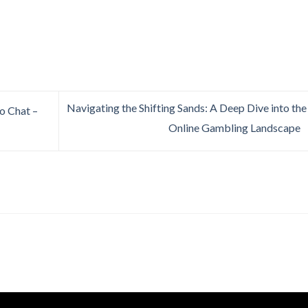
Navigating the Shifting Sands: A Deep Dive into th
o Chat –
Online Gambling Landscape