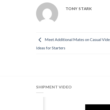
TONY STARK
Meet Additional Mates on Casual Vide
Ideas for Starters
SHIPMENT VIDEO