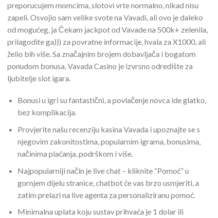
preporucujem momcima, slotovi vrte normalno, nikad nisu
zapeli. Osvojio sam velike svote na Vavadi, ali ovo je daleko
od mogućeg, ja Čekam jackpot od Vavade na 500k+ zelenila,
prilagodite ga))) za povratne informacije, hvala za X1000, ali
želio bih više. Sa značajnim brojem dobavljača i bogatom
ponudom bonusa, Vavada Casino je izvrsno odredište za
ljubitelje slot igara.
Bonusi u igri su fantastični, a povlačenje novca ide glatko,
bez komplikacija.
Provjerite našu recenziju kasina Vavada i upoznajte se s
njegovim zakonitostima, popularnim igrama, bonusima,
načinima plaćanja, podrškom i više.
Najpopularniji način je live chat – kliknite “Pomoć” u
gornjem dijelu stranice, chatbot će vas brzo usmjeriti, a
zatim prelazi na live agenta za personaliziranu pomoć.
Minimalna uplata koju sustav prihvaća je 1 dolar ili