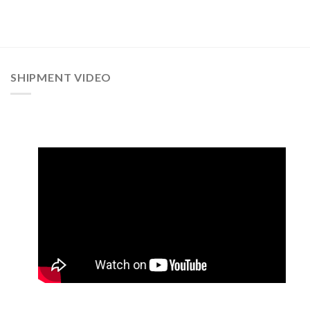
SHIPMENT VIDEO