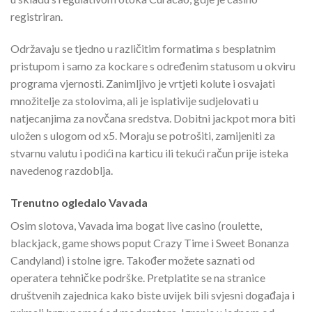
registriran.
Održavaju se tjedno u različitim formatima s besplatnim
pristupom i samo za kockare s određenim statusom u okviru
programa vjernosti. Zanimljivo je vrtjeti kolute i osvajati
množitelje za stolovima, ali je isplativije sudjelovati u
natjecanjima za novčana sredstva. Dobitni jackpot mora biti
uložen s ulogom od x5. Moraju se potrošiti, zamijeniti za
stvarnu valutu i podići na karticu ili tekući račun prije isteka
navedenog razdoblja.
Trenutno ogledalo Vavada
Osim slotova, Vavada ima bogat live casino (roulette,
blackjack, game shows poput Crazy Time i Sweet Bonanza
Candyland) i stolne igre. Također možete saznati od
operatera tehničke podrške. Pretplatite se na stranice
društvenih zajednica kako biste uvijek bili svjesni događaja i