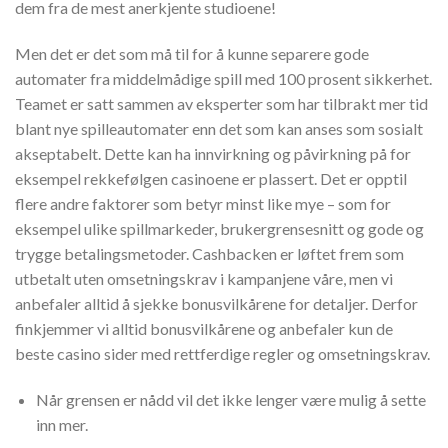
dem fra de mest anerkjente studioene!
Men det er det som må til for å kunne separere gode
automater fra middelmådige spill med 100 prosent sikkerhet.
Teamet er satt sammen av eksperter som har tilbrakt mer tid
blant nye spilleautomater enn det som kan anses som sosialt
akseptabelt. Dette kan ha innvirkning og påvirkning på for
eksempel rekkefølgen casinoene er plassert. Det er opptil
flere andre faktorer som betyr minst like mye – som for
eksempel ulike spillmarkeder, brukergrensesnitt og gode og
trygge betalingsmetoder. Cashbacken er løftet frem som
utbetalt uten omsetningskrav i kampanjene våre, men vi
anbefaler alltid å sjekke bonusvilkårene for detaljer. Derfor
finkjemmer vi alltid bonusvilkårene og anbefaler kun de
beste casino sider med rettferdige regler og omsetningskrav.
Når grensen er nådd vil det ikke lenger være mulig å sette
inn mer.