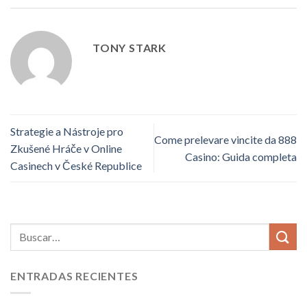
TONY STARK
Strategie a Nástroje pro
Come prelevare vincite da 888
Zkušené Hráče v Online
Casino: Guida completa
Casinech v České Republice
ENTRADAS RECIENTES