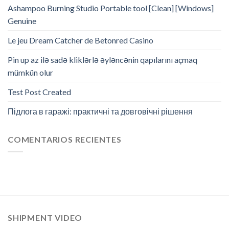
Ashampoo Burning Studio Portable tool [Clean] [Windows]
Genuine
Le jeu Dream Catcher de Betonred Casino
Pin up az ilə sadə kliklərlə əyləncənin qapılarını açmaq
mümkün olur
Test Post Created
Підлога в гаражі: практичні та довговічні рішення
COMENTARIOS RECIENTES
SHIPMENT VIDEO