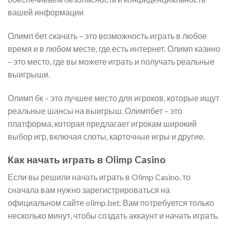
вашей информации
Олимп бет скачать – это возможность играть в любое
время и в любом месте, где есть интернет. Олимп казино
– это место, где вы можете играть и получать реальные
выигрыши.
Олимп бк – это лучшее место для игроков, которые ищут
реальные шансы на выигрыш. Олимпбет – это
платформа, которая предлагает игрокам широкий
выбор игр, включая слоты, карточные игры и другие.
Как начать играть в Olimp Casino
Если вы решили начать играть в Olimp Casino, то
сначала вам нужно зарегистрироваться на
официальном сайте olimp.bet. Вам потребуется только
несколько минут, чтобы создать аккаунт и начать играть.