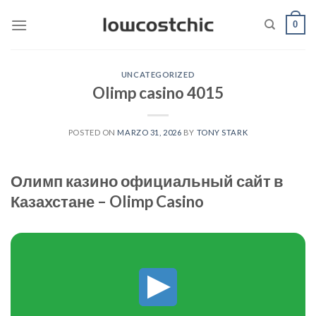
Saltar
0
al
contenido
UNCATEGORIZED
Olimp casino 4015
POSTED ON
MARZO 31, 2026
BY
TONY STARK
Олимп казино официальный сайт в
Казахстане – Olimp Casino