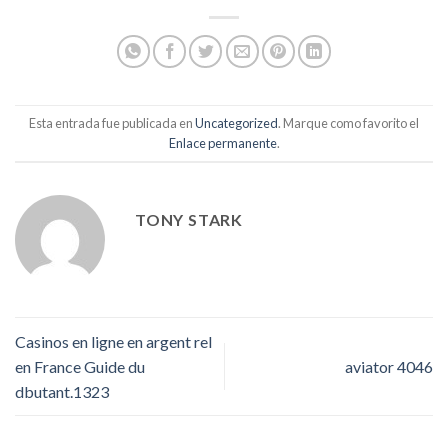
Esta entrada fue publicada en
Uncategorized
. Marque como favorito el
Enlace permanente
.
TONY STARK
Casinos en ligne en argent rel
en France Guide du
aviator 4046
dbutant.1323