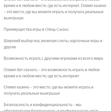
время и в любом месте, где есть интернет. Олимп казино
– это место, где вы можете играть и получать реальные
выигрыши.
Преимущества игры в Olimp Casino:
Широкий выбор игр, включая слоты, карточные игры и
другие
Возможность играть с другими игроками из всего мира
Олимп бет скачать – это возможность играть в любое
время и в любом месте, где есть интернет
Олимп казино – это место, где вы можете играть и
получать реальные выигрыши
Безопасность и конфиденциальность – мы
обеспечиваем безопасность и конфиденциальность