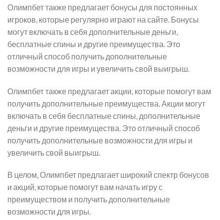
Олимпбет также предлагает бонусы для постоянных
игроков, которые регулярно играют на сайте. Бонусы
могут включать в себя дополнительные деньги,
бесплатные спины и другие преимущества. Это
отличный способ получить дополнительные
возможности для игры и увеличить свой выигрыш.
Олимпбет также предлагает акции, которые помогут вам
получить дополнительные преимущества. Акции могут
включать в себя бесплатные спины, дополнительные
деньги и другие преимущества. Это отличный способ
получить дополнительные возможности для игры и
увеличить свой выигрыш.
В целом, Олимпбет предлагает широкий спектр бонусов
и акций, которые помогут вам начать игру с
преимуществом и получить дополнительные
возможности для игры.