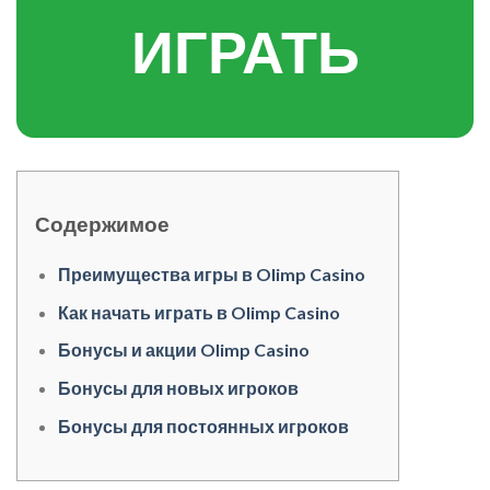
ИГРАТЬ
Содержимое
Преимущества игры в Olimp Casino
Как начать играть в Olimp Casino
Бонусы и акции Olimp Casino
Бонусы для новых игроков
Бонусы для постоянных игроков