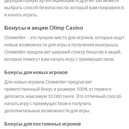
двухфакторную аутентификацию и другие. Вы можете
выбрать способ безопасности, который вам понравился,
и начать играть.
Бонусы и акции Olimp Casino
Олимпбет – это лучшее место для игроков, которые ищут
новые возможности для игры и получения выигрыша.
Олимпбет предлагает широкий спектр бонусов и акций,
которые помогут вам начать игру с преимуществом.
Бонусы для новых игроков
Для новых игроков Олимпбет предлагает
приветственный бонус в размере 100% от первого
депозита, максимум 10 000 тенге. Это отличный способ
начать игру с преимуществом и получить
дополнительные возможности для игры.
Бонусы для постоянных игроков