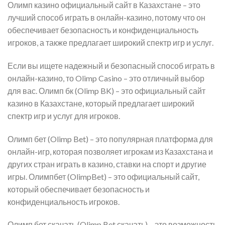
Олимп казино официальный сайт в Казахстане – это
лучший способ играть в онлайн-казино, потому что он
обеспечивает безопасность и конфиденциальность
игроков, а также предлагает широкий спектр игр и услуг.
Если вы ищете надежный и безопасный способ играть в
онлайн-казино, то Olimp Casino – это отличный выбор
для вас. Олимп бк (Olimp BK) – это официальный сайт
казино в Казахстане, который предлагает широкий
спектр игр и услуг для игроков.
Олимп бет (Olimp Bet) – это популярная платформа для
онлайн-игр, которая позволяет игрокам из Казахстана и
других стран играть в казино, ставки на спорт и другие
игры. Олимпбет (OlimpBet) – это официальный сайт,
который обеспечивает безопасность и
конфиденциальность игроков.
Олимп бет скачать (Olimp Bet скачать) – это возможность