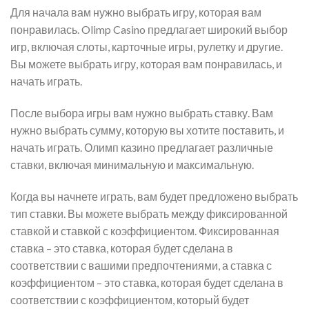
Для начала вам нужно выбрать игру, которая вам
понравилась. Olimp Casino предлагает широкий выбор
игр, включая слоты, карточные игры, рулетку и другие.
Вы можете выбрать игру, которая вам понравилась, и
начать играть.
После выбора игры вам нужно выбрать ставку. Вам
нужно выбрать сумму, которую вы хотите поставить, и
начать играть. Олимп казино предлагает различные
ставки, включая минимальную и максимальную.
Когда вы начнете играть, вам будет предложено выбрать
тип ставки. Вы можете выбрать между фиксированной
ставкой и ставкой с коэффициентом. Фиксированная
ставка – это ставка, которая будет сделана в
соответствии с вашими предпочтениями, а ставка с
коэффициентом – это ставка, которая будет сделана в
соответствии с коэффициентом, который будет