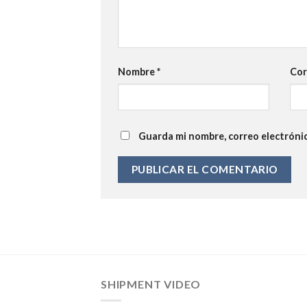
Nombre
*
Cor
Guarda mi nombre, correo electróni
SHIPMENT VIDEO