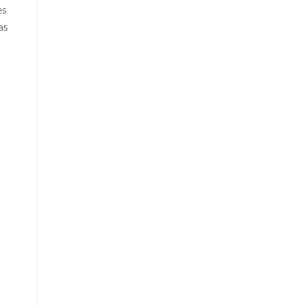
es
as