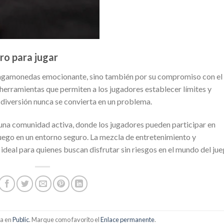
ro para jugar
tragamonedas emocionante, sino también por su compromiso con el
herramientas que permiten a los jugadores establecer límites y
 diversión nunca se convierta en un problema.
una comunidad activa, donde los jugadores pueden participar en
juego en un entorno seguro. La mezcla de entretenimiento y
ideal para quienes buscan disfrutar sin riesgos en el mundo del jue
da en
Public
. Marque como favorito el
Enlace permanente
.