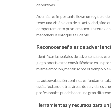
deportivas.
Además, es importante llevar un registro de 
tener una visión clara de su actividad, sino 
comportamiento problemático. La reflexión r
mantener un enfoque saludable.
Reconocer señales de advertenc
Identificar las señales de advertencia es esen
juego podría estar convirtiéndose en un pro
misma emoción, mentir sobre el tiempo o el 
La autoevaluación continua es fundamental.
está afectando otras áreas de su vida, es cr
profesionales puede hacer una gran diferenci
Herramientas y recursos para un