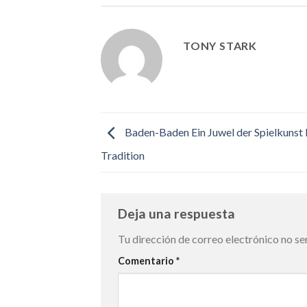
TONY STARK
Baden-Baden Ein Juwel der Spielkunst 
Tradition
Deja una respuesta
Tu dirección de correo electrónico no se
Comentario
*