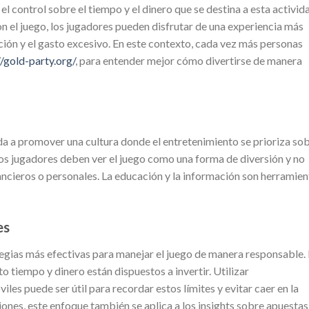
el control sobre el tiempo y el dinero que se destina a esta activid
on el juego, los jugadores pueden disfrutar de una experiencia más
ión y el gasto excesivo. En este contexto, cada vez más personas
//gold-party.org/
, para entender mejor cómo divertirse de manera
a a promover una cultura donde el entretenimiento se prioriza so
los jugadores deben ver el juego como una forma de diversión y no
cieros o personales. La educación y la información son herramien
es
ategias más efectivas para manejar el juego de manera responsable.
 tiempo y dinero están dispuestos a invertir. Utilizar
les puede ser útil para recordar estos límites y evitar caer en la
ones, este enfoque también se aplica a los insights sobre apuestas