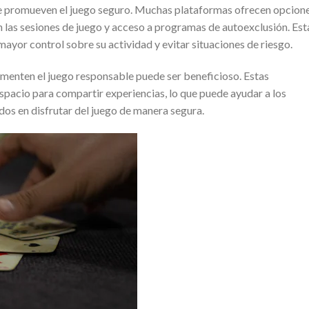
ue promueven el juego seguro. Muchas plataformas ofrecen opcion
n las sesiones de juego y acceso a programas de autoexclusión. Est
mayor control sobre su actividad y evitar situaciones de riesgo.
menten el juego responsable puede ser beneficioso. Estas
pacio para compartir experiencias, lo que puede ayudar a los
os en disfrutar del juego de manera segura.