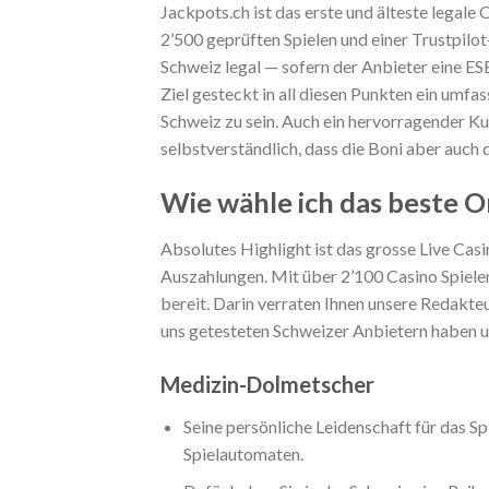
Jackpots.ch ist das erste und älteste legale O
2’500 geprüften Spielen und einer Trustpilot
Schweiz legal — sofern der Anbieter eine ES
Ziel gesteckt in all diesen Punkten ein umf
Schweiz zu sein. Auch ein hervorragender Kun
selbstverständlich, dass die Boni aber auch d
Wie wähle ich das beste O
Absolutes Highlight ist das grosse Live Cas
Auszahlungen. Mit über 2’100 Casino Spiele
bereit. Darin verraten Ihnen unsere Redakte
uns getesteten Schweizer Anbietern haben u
Medizin-Dolmetscher
Seine persönliche Leidenschaft für das S
Spielautomaten.