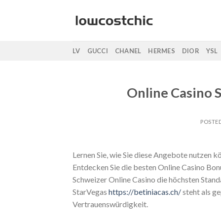
Saltar
al
contenido
LV
GUCCI
CHANEL
HERMES
DIOR
YSL
Online Casino 
POSTE
Lernen Sie, wie Sie diese Angebote nutzen k
Entdecken Sie die besten Online Casino Bonu
Schweizer Online Casino die höchsten Standar
StarVegas
https://betiniacas.ch/
steht als ge
Vertrauenswürdigkeit.