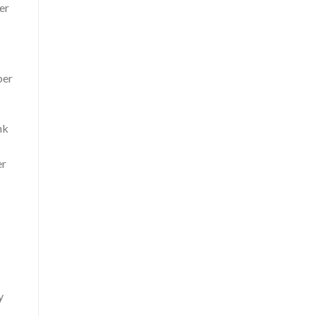
er
ber
nk
er
y