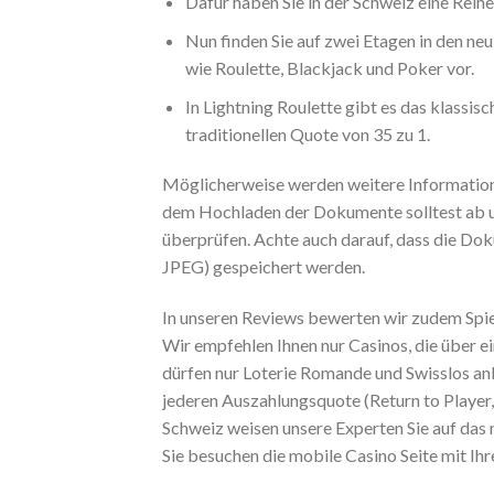
Dafür haben Sie in der Schweiz eine Rei
Nun finden Sie auf zwei Etagen in den ne
wie Roulette, Blackjack und Poker vor.
In Lightning Roulette gibt es das klassis
traditionellen Quote von 35 zu 1.
Möglicherweise werden weitere Informatione
dem Hochladen der Dokumente solltest ab 
überprüfen. Achte auch darauf, dass die Dok
JPEG) gespeichert werden.
In unseren Reviews bewerten wir zudem Spie
Wir empfehlen Ihnen nur Casinos, die über 
dürfen nur Loterie Romande und Swisslos anb
jederen Auszahlungsquote (Return to Player,
Schweiz weisen unsere Experten Sie auf das 
Sie besuchen die mobile Casino Seite mit I