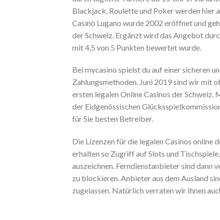
Blackjack, Roulette und Poker werden hier 
Casinò Lugano wurde 2002 eröffnet und gehö
der Schweiz. Ergänzt wird das Angebot durch
mit 4,5 von 5 Punkten bewertet wurde.
Bei mycasino spielst du auf einer sicheren u
Zahlungsmethoden. Juni 2019 sind wir mit of
ersten legalen Online Casinos der Schweiz. 
der Eidgenössischen Glücksspielkommission 
für Sie besten Betreiber.
Die Lizenzen für die legalen Casinos online d
erhalten so Zugriff auf Slots und Tischspiel
auszeichnen. Ferndienstanbieter sind dann ve
zu blockieren. Anbieter aus dem Ausland si
zugelassen. Natürlich verraten wir Ihnen auc