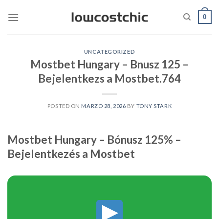
Saltar
0
al
contenido
UNCATEGORIZED
Mostbet Hungary – Bnusz 125 –
Bejelentkezs a Mostbet.764
POSTED ON
MARZO 28, 2026
BY
TONY STARK
Mostbet Hungary – Bónusz 125% –
Bejelentkezés a Mostbet