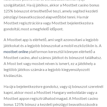
szolgáltatást. Ha új játékos, akkor a Mostbet casino bonus
125% bónuszot értesíthetővé teszi, amely segíted kezdeti
pénzügyi beavatkozásod alapvetőbbé tenni. Ha már
Mostbet regisztrációra vagy Mostbet bejelentkezésra
gondoltál, most a megfelelő időpont.
A Mostbet app is elérhető, ami segít azonosítani a legjobb
játékokat és a legjobb bónuszokat a mobil eszközökön is. A
mostbet online
platformon keresztül könnyen elérhető a
Mostbet casino, ahol számos játékot és bónuszot találhatsz.
A Most bet vagy mosbet néven is ismert, ez a játékhely a
legtöbb játékos számára a legjobb kiegyensúlyozott
kiválasztás.
Ha újra bejelentkezésre gondolsz, vagy új bónuszot szeretnél
kapni, akkor most a Mostbet Hungary weboldalán vagy a
Mostbet appon regisztrálhatod magad. A Mostbet casino
bonus 125% bónusz a kezdeti pénzügyi beavatkozásodra