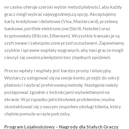
nv casino oferuje szeroki wybór metod płatności, aby każdy
gracz mógł wybrać najwygodniejszą opcję. Akceptujemy
karty kredytowe i debetowe (Visa, Mastercard), przelewy
bankowe, portfele elektroniczne (Skrill, Neteller) oraz
kryptowaluty (Bitcoin, Ethereum). Wszystkie transakcje są
szyfrowane i zabezpieczone przed oszustwami. Zapewniamy
szybkie i sprawne wypłaty wygranych, aby nasi gracze mogli
cieszyć się swoimi pieniędzmi bez zbędnych opóźnień.
Proces wpłaty i wypłaty jest bardzo prosty i intuicyjny.
Wystarczy zalogować się na swoje konto, przejść do sekcji
płatności i wybrać preferowaną metodę. Następnie należy
postępować zgodnie z instrukcjami wyświetlanymi na
ekranie. W przypadku jakichkolwiek problemów, można
skontaktować się z naszym zespołem obsługi klienta, który
chętnie pomoże w razie potrzeby.
Program Lojalnościowy – Nagrody dla Stałych Graczy