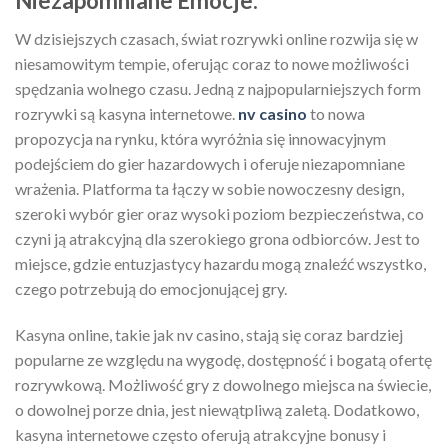
Niezapomniane Emocje.
W dzisiejszych czasach, świat rozrywki online rozwija się w
niesamowitym tempie, oferując coraz to nowe możliwości
spędzania wolnego czasu. Jedną z najpopularniejszych form
rozrywki są kasyna internetowe.
nv casino
to nowa
propozycja na rynku, która wyróżnia się innowacyjnym
podejściem do gier hazardowych i oferuje niezapomniane
wrażenia. Platforma ta łączy w sobie nowoczesny design,
szeroki wybór gier oraz wysoki poziom bezpieczeństwa, co
czyni ją atrakcyjną dla szerokiego grona odbiorców. Jest to
miejsce, gdzie entuzjastycy hazardu mogą znaleźć wszystko,
czego potrzebują do emocjonującej gry.
Kasyna online, takie jak nv casino, stają się coraz bardziej
popularne ze względu na wygodę, dostępność i bogatą ofertę
rozrywkową. Możliwość gry z dowolnego miejsca na świecie,
o dowolnej porze dnia, jest niewątpliwą zaletą. Dodatkowo,
kasyna internetowe często oferują atrakcyjne bonusy i