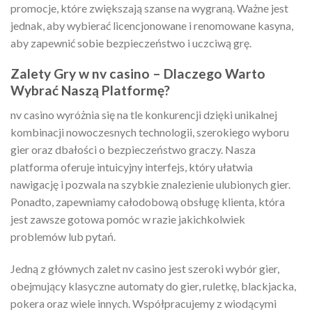
promocje, które zwiększają szanse na wygraną. Ważne jest
jednak, aby wybierać licencjonowane i renomowane kasyna,
aby zapewnić sobie bezpieczeństwo i uczciwą grę.
Zalety Gry w nv casino – Dlaczego Warto
Wybrać Naszą Platformę?
nv casino wyróżnia się na tle konkurencji dzięki unikalnej
kombinacji nowoczesnych technologii, szerokiego wyboru
gier oraz dbałości o bezpieczeństwo graczy. Nasza
platforma oferuje intuicyjny interfejs, który ułatwia
nawigację i pozwala na szybkie znalezienie ulubionych gier.
Ponadto, zapewniamy całodobową obsługę klienta, która
jest zawsze gotowa pomóc w razie jakichkolwiek
problemów lub pytań.
Jedną z głównych zalet nv casino jest szeroki wybór gier,
obejmujący klasyczne automaty do gier, ruletkę, blackjacka,
pokera oraz wiele innych. Współpracujemy z wiodącymi