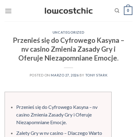
Saltar
0
al
contenido
UNCATEGORIZED
Przenieś się do Cyfrowego Kasyna –
nv casino Zmienia Zasady Gry i
Oferuje Niezapomniane Emocje.
POSTED ON
MARZO 27, 2026
BY
TONY STARK
Przenieś się do Cyfrowego Kasyna – nv
casino Zmienia Zasady Gry i Oferuje
Niezapomniane Emocje.
Zalety Gry w nv casino – Dlaczego Warto