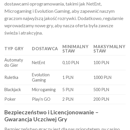
dostawcami oprogramowania, takimi jak NetEnt,
Microgaming i Evolution Gaming, aby zapewnić naszym
graczom najwyższą jakość rozrywki. Dodatkowo, regularnie
wprowadzamy nowe gry, aby nasza oferta była zawsze
świeża i atrakcyjna.
MINIMALNY
MAKSYMALNY
TYP GRY
DOSTAWCA
STAW
STAW
Automaty
NetEnt
0,10 PLN
100 PLN
do Gier
Evolution
Ruletka
1 PLN
1000 PLN
Gaming
Blackjack
Microgaming
5 PLN
500 PLN
Poker
Play’n GO
2 PLN
200 PLN
Bezpieczeństwo i Licencjonowanie –
Gwarancja Uczciwej Gry
Bezpieczeństwo graczy jest dla nas priorytetem. nv casino