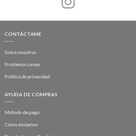
CONTÁCTAME
Sobre nosotros
Problema comun
Política de privacidad
AYUDA DE COMPRAS
Método de pago
Cómo enviamos