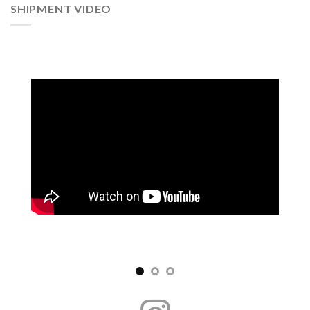
SHIPMENT VIDEO