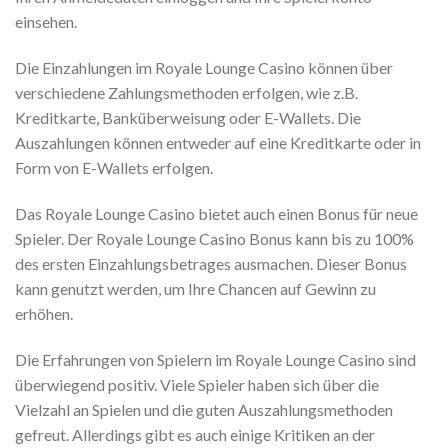
einsehen.
Die Einzahlungen im Royale Lounge Casino können über
verschiedene Zahlungsmethoden erfolgen, wie z.B.
Kreditkarte, Banküberweisung oder E-Wallets. Die
Auszahlungen können entweder auf eine Kreditkarte oder in
Form von E-Wallets erfolgen.
Das Royale Lounge Casino bietet auch einen Bonus für neue
Spieler. Der Royale Lounge Casino Bonus kann bis zu 100%
des ersten Einzahlungsbetrages ausmachen. Dieser Bonus
kann genutzt werden, um Ihre Chancen auf Gewinn zu
erhöhen.
Die Erfahrungen von Spielern im Royale Lounge Casino sind
überwiegend positiv. Viele Spieler haben sich über die
Vielzahl an Spielen und die guten Auszahlungsmethoden
gefreut. Allerdings gibt es auch einige Kritiken an der