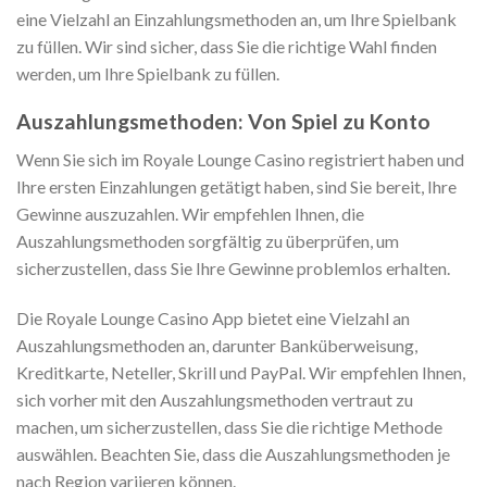
eine Vielzahl an Einzahlungsmethoden an, um Ihre Spielbank
zu füllen. Wir sind sicher, dass Sie die richtige Wahl finden
werden, um Ihre Spielbank zu füllen.
Auszahlungsmethoden: Von Spiel zu Konto
Wenn Sie sich im Royale Lounge Casino registriert haben und
Ihre ersten Einzahlungen getätigt haben, sind Sie bereit, Ihre
Gewinne auszuzahlen. Wir empfehlen Ihnen, die
Auszahlungsmethoden sorgfältig zu überprüfen, um
sicherzustellen, dass Sie Ihre Gewinne problemlos erhalten.
Die Royale Lounge Casino App bietet eine Vielzahl an
Auszahlungsmethoden an, darunter Banküberweisung,
Kreditkarte, Neteller, Skrill und PayPal. Wir empfehlen Ihnen,
sich vorher mit den Auszahlungsmethoden vertraut zu
machen, um sicherzustellen, dass Sie die richtige Methode
auswählen. Beachten Sie, dass die Auszahlungsmethoden je
nach Region variieren können.