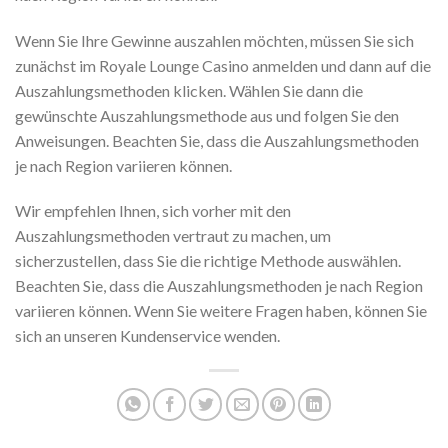
Wenn Sie Ihre Gewinne auszahlen möchten, müssen Sie sich
zunächst im Royale Lounge Casino anmelden und dann auf die
Auszahlungsmethoden klicken. Wählen Sie dann die
gewünschte Auszahlungsmethode aus und folgen Sie den
Anweisungen. Beachten Sie, dass die Auszahlungsmethoden
je nach Region variieren können.
Wir empfehlen Ihnen, sich vorher mit den
Auszahlungsmethoden vertraut zu machen, um
sicherzustellen, dass Sie die richtige Methode auswählen.
Beachten Sie, dass die Auszahlungsmethoden je nach Region
variieren können. Wenn Sie weitere Fragen haben, können Sie
sich an unseren Kundenservice wenden.