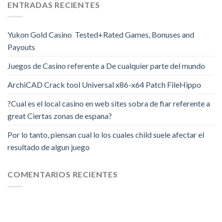
ENTRADAS RECIENTES
Yukon Gold Casino ️ Tested+Rated Games, Bonuses and
Payouts
Juegos de Casino referente a De cualquier parte del mundo
ArchiCAD Crack tool Universal x86-x64 Patch FileHippo
?Cual es el local casino en web sites sobra de fiar referente a
great Ciertas zonas de espana?
Por lo tanto, piensan cual lo los cuales child suele afectar el
resultado de algun juego
COMENTARIOS RECIENTES