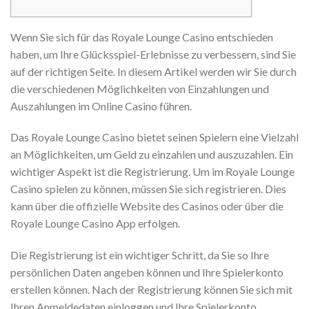
Wenn Sie sich für das Royale Lounge Casino entschieden
haben, um Ihre Glücksspiel-Erlebnisse zu verbessern, sind Sie
auf der richtigen Seite. In diesem Artikel werden wir Sie durch
die verschiedenen Möglichkeiten von Einzahlungen und
Auszahlungen im Online Casino führen.
Das Royale Lounge Casino bietet seinen Spielern eine Vielzahl
an Möglichkeiten, um Geld zu einzahlen und auszuzahlen. Ein
wichtiger Aspekt ist die Registrierung. Um im Royale Lounge
Casino spielen zu können, müssen Sie sich registrieren. Dies
kann über die offizielle Website des Casinos oder über die
Royale Lounge Casino App erfolgen.
Die Registrierung ist ein wichtiger Schritt, da Sie so Ihre
persönlichen Daten angeben können und Ihre Spielerkonto
erstellen können. Nach der Registrierung können Sie sich mit
Ihren Anmeldedaten einloggen und Ihre Spielerkonto