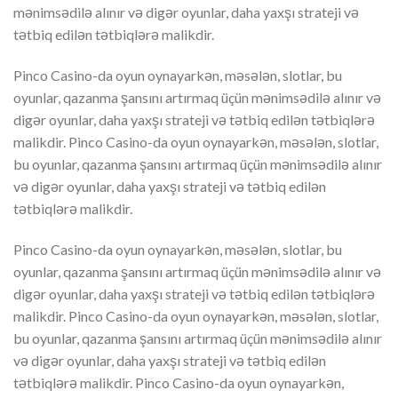
mənimsədilə alınır və digər oyunlar, daha yaxşı strateji və
tətbiq edilən tətbiqlərə malikdir.
Pinco Casino-da oyun oynayarkən, məsələn, slotlar, bu
oyunlar, qazanma şansını artırmaq üçün mənimsədilə alınır və
digər oyunlar, daha yaxşı strateji və tətbiq edilən tətbiqlərə
malikdir. Pinco Casino-da oyun oynayarkən, məsələn, slotlar,
bu oyunlar, qazanma şansını artırmaq üçün mənimsədilə alınır
və digər oyunlar, daha yaxşı strateji və tətbiq edilən
tətbiqlərə malikdir.
Pinco Casino-da oyun oynayarkən, məsələn, slotlar, bu
oyunlar, qazanma şansını artırmaq üçün mənimsədilə alınır və
digər oyunlar, daha yaxşı strateji və tətbiq edilən tətbiqlərə
malikdir. Pinco Casino-da oyun oynayarkən, məsələn, slotlar,
bu oyunlar, qazanma şansını artırmaq üçün mənimsədilə alınır
və digər oyunlar, daha yaxşı strateji və tətbiq edilən
tətbiqlərə malikdir. Pinco Casino-da oyun oynayarkən,