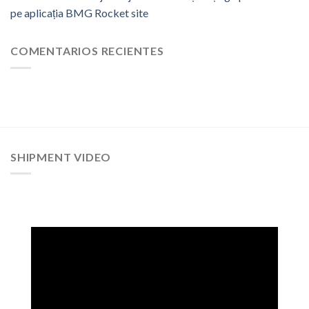
pe aplicația BMG Rocket site
COMENTARIOS RECIENTES
SHIPMENT VIDEO