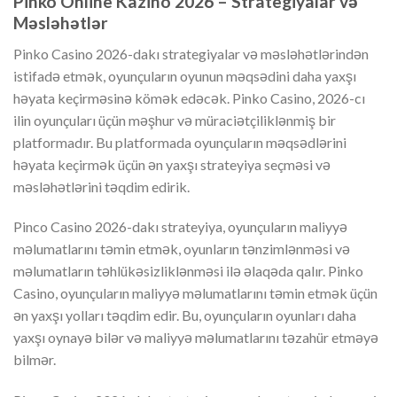
Pinko Online Kazino 2026 – Strategiyalar və
Məsləhətlər
Pinko Casino 2026-dakı strategiyalar və məsləhətlərindən
istifadə etmək, oyunçuların oyunun məqsədini daha yaxşı
həyata keçirməsinə kömək edəcək. Pinko Casino, 2026-cı
ilin oyunçuları üçün məşhur və müraciətçiliklənmiş bir
platformadır. Bu platformada oyunçuların məqsədlərini
həyata keçirmək üçün ən yaxşı strateyiya seçməsi və
məsləhətlərini təqdim edirik.
Pinco Casino 2026-dakı strateyiya, oyunçuların maliyyə
məlumatlarını təmin etmək, oyunların tənzimlənməsi və
məlumatların təhlükəsizliklənməsi ilə əlaqəda qalır. Pinko
Casino, oyunçuların maliyyə məlumatlarını təmin etmək üçün
ən yaxşı yolları təqdim edir. Bu, oyunçuların oyunları daha
yaxşı oynayə bilər və maliyyə məlumatlarını təzahür etməyə
bilmər.