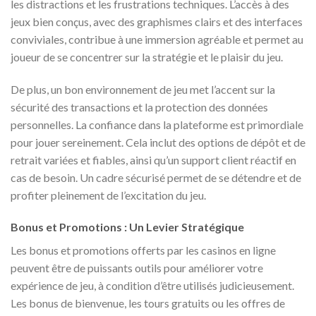
les distractions et les frustrations techniques. L’accès à des
jeux bien conçus, avec des graphismes clairs et des interfaces
conviviales, contribue à une immersion agréable et permet au
joueur de se concentrer sur la stratégie et le plaisir du jeu.
De plus, un bon environnement de jeu met l’accent sur la
sécurité des transactions et la protection des données
personnelles. La confiance dans la plateforme est primordiale
pour jouer sereinement. Cela inclut des options de dépôt et de
retrait variées et fiables, ainsi qu’un support client réactif en
cas de besoin. Un cadre sécurisé permet de se détendre et de
profiter pleinement de l’excitation du jeu.
Bonus et Promotions : Un Levier Stratégique
Les bonus et promotions offerts par les casinos en ligne
peuvent être de puissants outils pour améliorer votre
expérience de jeu, à condition d’être utilisés judicieusement.
Les bonus de bienvenue, les tours gratuits ou les offres de