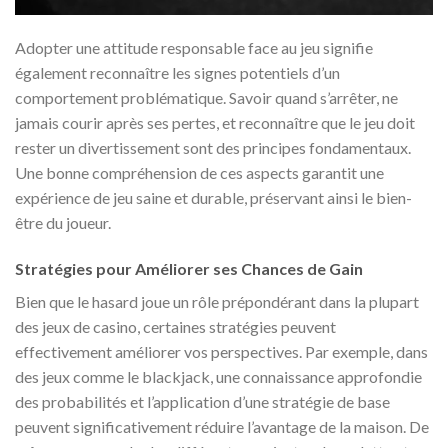
Adopter une attitude responsable face au jeu signifie
également reconnaître les signes potentiels d’un
comportement problématique. Savoir quand s’arrêter, ne
jamais courir après ses pertes, et reconnaître que le jeu doit
rester un divertissement sont des principes fondamentaux.
Une bonne compréhension de ces aspects garantit une
expérience de jeu saine et durable, préservant ainsi le bien-
être du joueur.
Stratégies pour Améliorer ses Chances de Gain
Bien que le hasard joue un rôle prépondérant dans la plupart
des jeux de casino, certaines stratégies peuvent
effectivement améliorer vos perspectives. Par exemple, dans
des jeux comme le blackjack, une connaissance approfondie
des probabilités et l’application d’une stratégie de base
peuvent significativement réduire l’avantage de la maison. De