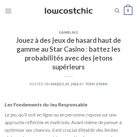
Saltar
0
al
contenido
GAMBLING
Jouez à des jeux de hasard haut de
gamme au Star Casino : battez les
probabilités avec des jetons
supérieurs
POSTED ON
MARZO 25, 2026
BY
TONY STARK
Les Fondements du Jeu Responsable
Le jeu, qu’il soit en ligne ou en personne, repose sur une
approche réfléchie et maîtrisée. Avant même de penser à
optimiser ses chances, il est crucial d’établir des limites