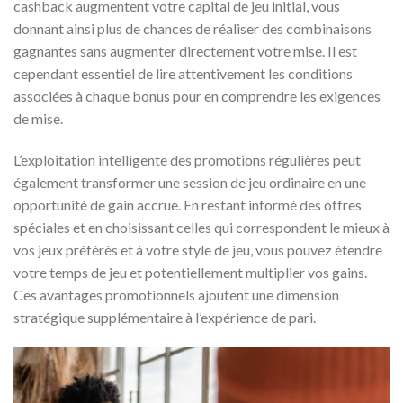
cashback augmentent votre capital de jeu initial, vous
donnant ainsi plus de chances de réaliser des combinaisons
gagnantes sans augmenter directement votre mise. Il est
cependant essentiel de lire attentivement les conditions
associées à chaque bonus pour en comprendre les exigences
de mise.
L’exploitation intelligente des promotions régulières peut
également transformer une session de jeu ordinaire en une
opportunité de gain accrue. En restant informé des offres
spéciales et en choisissant celles qui correspondent le mieux à
vos jeux préférés et à votre style de jeu, vous pouvez étendre
votre temps de jeu et potentiellement multiplier vos gains.
Ces avantages promotionnels ajoutent une dimension
stratégique supplémentaire à l’expérience de pari.