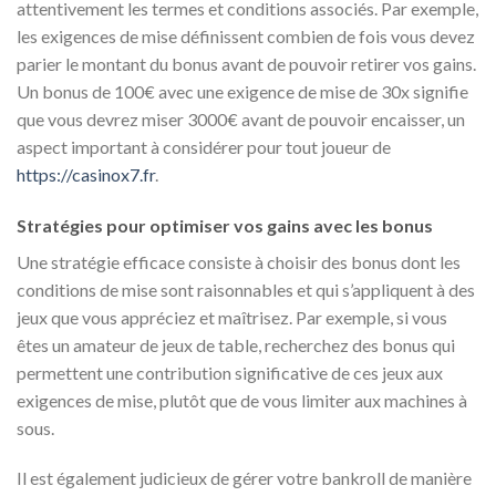
attentivement les termes et conditions associés. Par exemple,
les exigences de mise définissent combien de fois vous devez
parier le montant du bonus avant de pouvoir retirer vos gains.
Un bonus de 100€ avec une exigence de mise de 30x signifie
que vous devrez miser 3000€ avant de pouvoir encaisser, un
aspect important à considérer pour tout joueur de
https://casinox7.fr
.
Stratégies pour optimiser vos gains avec les bonus
Une stratégie efficace consiste à choisir des bonus dont les
conditions de mise sont raisonnables et qui s’appliquent à des
jeux que vous appréciez et maîtrisez. Par exemple, si vous
êtes un amateur de jeux de table, recherchez des bonus qui
permettent une contribution significative de ces jeux aux
exigences de mise, plutôt que de vous limiter aux machines à
sous.
Il est également judicieux de gérer votre bankroll de manière