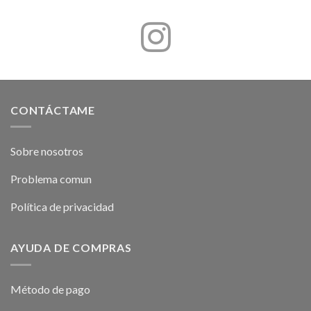
CONTÁCTAME
Sobre nosotros
Problema comun
Política de privacidad
AYUDA DE COMPRAS
Método de pago