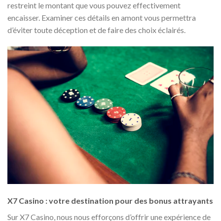
restreint le montant que vous pouvez effectivement
encaisser. Examiner ces détails en amont vous permettra
d’éviter toute déception et de faire des choix éclairés.
X7 Casino : votre destination pour des bonus attrayants
Sur X7 Casino, nous nous efforçons d’offrir une expérience de