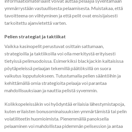
informaatiomateriaalit voivat auttaa pelaajia syventämään
ymmärrystään vastuullisesta pelaamisesta. Muistakaa, että
tavoitteena on viihtyminen ja että pelit ovat ensisijaisesti
tarkoitettu ajanvietettä varten.
Pelien strategiat ja taktiikat
Vaikka kasinopelit perustuvat osittain sattumaan,
strategioilla ja taktiikoilla voi olla merkitystä erityisesti
tietyissä pelimuodoissa. Esimerkiksi blackjackin kaltaisissa
pöytäpeleissä pelaajan tekemillä päätöksillä on suora
vaikutus lopputulokseen. Tutustumalla pelien sääntöihin ja
kehittämällä omia strategioita pelaaja voi parantaa
mahdollisuuksiaan ja nauttia pelistä syvemmin.
Kolikkopeleissäkin voi hyödyntää erilaisia lähestymistapoja,
kuten erilaisten bonusominaisuuksien ymmärtämistä tai pelin
volatiliteetin huomioimista. Pienemmällä panoksella
pelaaminen voi mahdollistaa pidemmän pelisession ja antaa