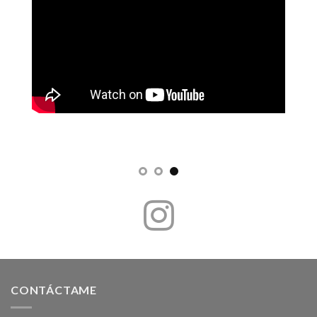
CONTÁCTAME