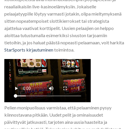
reaaliaikaisiin live-kasinoelämyksiin. Jokaiselle
pelaajatyypille löytyy varmasti jotakin, olipa mieltymyksenä
sitten nopeatempoiset slottikierrokset tai strategista
ajattelua vaativat korttipelit. Uusien pelaajien on helppo
aloittaa tutustumalla esimerkiksi sivuston tarjoamiin
tietoihin, ja jos haluat päästä nopeasti pelaamaan, voit harkita
StarSports kirjautuminen
toimintoa.
Pelien monipuolisuus varmistaa, että pelaaminen pysyy
kiinnostavana pitkään. Uudet pelit ja ominaisuudet
päivittyvät jatkuvasti, tarjoten aina uusia haasteita ja