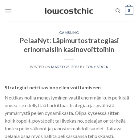
Saltar
0
al
contenido
GAMBLING
PelaaNyt: Läpimurtostrategiasi
erinomaisiin kasinovoittoihin
POSTED ON
MARZO 23, 2026
BY
TONY STARK
Strategiat nettikasinopelien voittamiseen
Nettikasinoilla menestyminen vaatii enemmän kuin pelkkää
onnea; se edellyttää harkittua strategiaa ja syvällistä
ymmärrystä pelien dynamiikasta. Olipa kyseessä sitten
kolikkopelit, pöytäpelit tai livekasino, pelaajan on tärkeää
tuntea pelin säännöt ja panostusmahdollisuudet. Taitava
pelaaja osaa myös hallita pelikassaansa tehokkaasti,