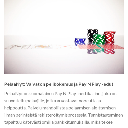
PelaaNyt: Vaivaton pelikokemus ja Pay N Play -edut
PelaaNyt on suomalainen Pay N Play -nettikasino, joka on
suunniteltu pelaajille, jotka arvostavat nopeutta ja
helppoutta. Palvelu mahdollistaa pelaamisen aloittamisen
ilman perinteistä rekisteröitymisprosessia. Tunnistautuminen
tapahtuu kätevästi omilla pankkitunnuksilla, mikä tekee