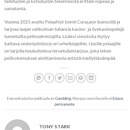
talletusten ja kotiutusten tekemisestä erittäin nopeaa ja
vaivatonta.
Vuonna 2025 avattu PelaaNyt toimii Curaçaon lisenssillä ja
tarjoaa laajan valikoiman tuhansia kasino- ja livekasinopelejä
tunnetuilta pelinvalmistajilta. Lisäksi sivustolta löytyy
kattava vedonlyöntiosio eri urheilulajeihin. Uusille pelaajille
on tarjolla houkutteleva tervetuliaistarjous, joka tekee
pelikokemuksen aloittamisesta entistä miellyttävämpää.
Esta entrada fue publicada en
Gambling
. Marque como favorito el
Enlace
permanente
.
TONY STARK