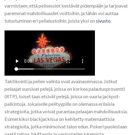
varmistaen, että pelisessiot kestävät pidempään ja tarjoavat
paremmat mahdollisuudet voittoihin, ja tähän voi auttaa
tutustuminen eri pelialustoihin, joista yksi on
sivusto
.
Taktikointi ja pelien valinta ovat avainasemassa. Jotkut
pelaajat suosivat pelejä, joissa on korkea palautusprosentti
(RTP), toiset taas etsivät pelejä, joissa on suuria jackpot-
palkintoja. Jokaiselle pelityypille on olemassa erilaisia
strategioita, jotka voivat parantaa pelaajan mahdollisuuksia.
Esimerkiksi blackjackissa on kehitetty matemaattisia
strategioita, jotka minimoivat talon edun. Pokeri puolestaan
vaatii taitoa, bluffausta ja vastustajien lukemista.