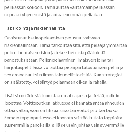
pelikassan kokoon. Tämä auttaa välttämään pelikassan
nopeaa tyhjenemistä ja antaa enemmän peliaikaa.
Taktikointi ja riskienhallinta
Onnistunut kasinopelaaminen perustuu vahvaan
riskienhallintaan. Tämä tarkoittaa sitä, että pelaaja ymmärtää
pelien luontaisen riskin ja tekee tietoisia päätöksiä
panostuksistaan. Pelien pelaaminen ilmaisversioina tai
harjoituspelitilassa voi auttaa pelaajaa tutustumaan peliin ja
sen ominaisuuksiin ilman taloudellista riskiä. Kun strategiat
on sisäistetty, voi siirtyä pelaamaan oikealla rahalla.
Lisäksi on tärkeää tunnistaa omat rajansa ja tietää, milloin
lopettaa. Voittoputken jatkuessa ei kannata antaa ahneuden
ottaa vallan, vaan on fiksua lunastaa voitot ja pitää tauko.
Samoin tappioputkessa ei kannata yrittää kuitata tappioita
suuremmilla panoksilla, sillä se usein johtaa vain syvemmälle