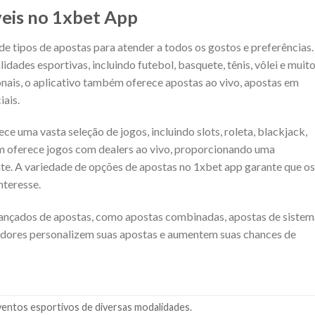
veis no 1xbet App
e tipos de apostas para atender a todos os gostos e preferências
ades esportivas, incluindo futebol, basquete, tênis, vôlei e muit
onais, o aplicativo também oferece apostas ao vivo, apostas em
iais.
ce uma vasta seleção de jogos, incluindo slots, roleta, blackjack,
m oferece jogos com dealers ao vivo, proporcionando uma
te. A variedade de opções de apostas no 1xbet app garante que os
nteresse.
avançados de apostas, como apostas combinadas, apostas de sistem
adores personalizem suas apostas e aumentem suas chances de
entos esportivos de diversas modalidades.