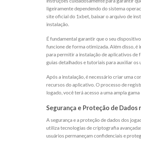
instruções cuidadosamente para garantir que
ligeiramente dependendo do sistema operacio
site oficial do 1xbet, baixar o arquivo de in
instalação.
É fundamental garantir que o seu dispositiv
funcione de forma otimizada. Além disso, é 
para permitir a instalação de aplicativos de
guias detalhados e tutoriais para auxiliar o
Após a instalação, é necessário criar uma co
recursos do aplicativo. O processo de regis
logado, você terá acesso a uma ampla gama 
Segurança e Proteção de Dados 
A segurança e a proteção de dados dos joga
utiliza tecnologias de criptografia avançada
usuários permaneçam confidenciais e proteg