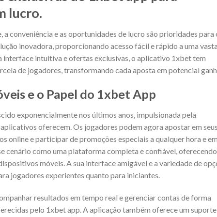
 lucro.
 a conveniência e as oportunidades de lucro são prioridades para 
ução inovadora, proporcionando acesso fácil e rápido a uma vast
nterface intuitiva e ofertas exclusivas, o aplicativo 1xbet tem
rcela de jogadores, transformando cada aposta em potencial ganh
veis e o Papel do 1xbet App
cido exponencialmente nos últimos anos, impulsionada pela
os aplicativos oferecem. Os jogadores podem agora apostar em seu
os online e participar de promoções especiais a qualquer hora e e
se cenário como uma plataforma completa e confiável, oferecendo
ispositivos móveis. A sua interface amigável e a variedade de op
ara jogadores experientes quanto para iniciantes.
acompanhar resultados em tempo real e gerenciar contas de forma
ferecidas pelo 1xbet app. A aplicação também oferece um suporte