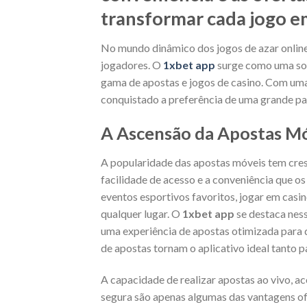
transformar cada jogo em
No mundo dinâmico dos jogos de azar online,
jogadores. O
1xbet app
surge como uma sol
gama de apostas e jogos de casino. Com uma i
conquistado a preferência de uma grande pa
A Ascensão da Apostas Mó
A popularidade das apostas móveis tem cres
facilidade de acesso e a conveniência que 
eventos esportivos favoritos, jogar em casin
qualquer lugar. O
1xbet app
se destaca nes
uma experiência de apostas otimizada para d
de apostas tornam o aplicativo ideal tanto p
A capacidade de realizar apostas ao vivo, 
segura são apenas algumas das vantagens o