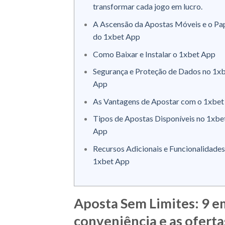
transformar cada jogo em lucro.
A Ascensão da Apostas Móveis e o Pa
do 1xbet App
Como Baixar e Instalar o 1xbet App
Segurança e Proteção de Dados no 1x
App
As Vantagens de Apostar com o 1xbet
Tipos de Apostas Disponíveis no 1xbe
App
Recursos Adicionais e Funcionalidades
1xbet App
Aposta Sem Limites: 9 e
conveniência e as oferta