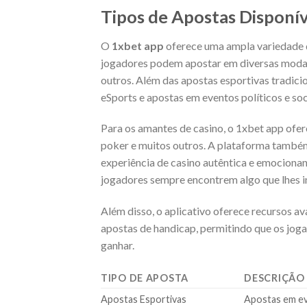
Tipos de Apostas Disponí
O
1xbet app
oferece uma ampla variedade d
jogadores podem apostar em diversas modalid
outros. Além das apostas esportivas tradici
eSports e apostas em eventos políticos e soc
Para os amantes de casino, o 1xbet app ofere
poker e muitos outros. A plataforma també
experiência de casino autêntica e emocionan
jogadores sempre encontrem algo que lhes i
Além disso, o aplicativo oferece recursos 
apostas de handicap, permitindo que os jog
ganhar.
TIPO DE APOSTA
DESCRIÇÃO
Apostas Esportivas
Apostas em ev