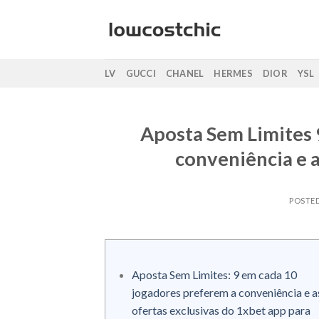
Saltar
al
contenido
LV
GUCCI
CHANEL
HERMES
DIOR
YSL
Aposta Sem Limites 
conveniência e a
POSTE
Aposta Sem Limites: 9 em cada 10
jogadores preferem a conveniência e a
ofertas exclusivas do 1xbet app para