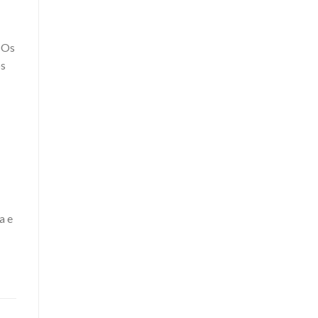
. Os
os
a e