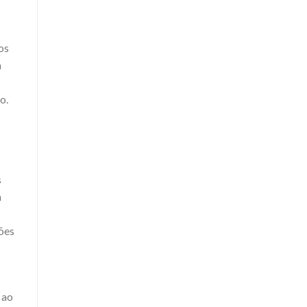
os
a
o.
s
m
ções
 ao