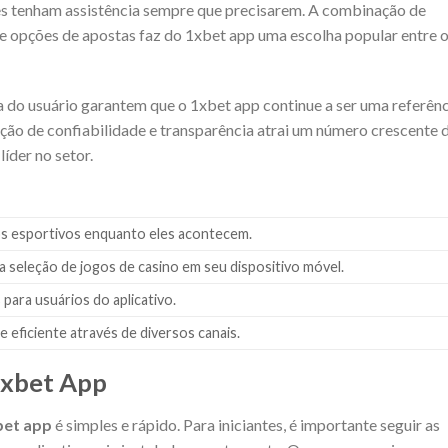
res tenham assistência sempre que precisarem. A combinação de
e opções de apostas faz do 1xbet app uma escolha popular entre 
a do usuário garantem que o 1xbet app continue a ser uma referên
ção de confiabilidade e transparência atrai um número crescente 
íder no setor.
s esportivos enquanto eles acontecem.
 seleção de jogos de casino em seu dispositivo móvel.
 para usuários do aplicativo.
e eficiente através de diversos canais.
1xbet App
bet app
é simples e rápido. Para iniciantes, é importante seguir as