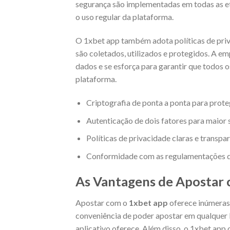
segurança são implementadas em todas as et
o uso regular da plataforma.
O 1xbet app também adota políticas de pri
são coletados, utilizados e protegidos. A 
dados e se esforça para garantir que todos os
plataforma.
Criptografia de ponta a ponta para prote
Autenticação de dois fatores para maior 
Políticas de privacidade claras e transpar
Conformidade com as regulamentações d
As Vantagens de Apostar
Apostar com o
1xbet app
oferece inúmeras 
conveniência de poder apostar em qualquer 
aplicativo oferece. Além disso, o 1xbet app