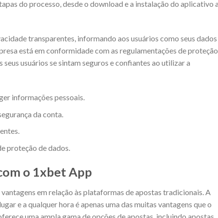
apas do processo, desde o download e a instalação do aplicativo 
vacidade transparentes, informando aos usuários como seus dados
empresa está em conformidade com as regulamentações de proteção
 seus usuários se sintam seguros e confiantes ao utilizar a
ger informações pessoais.
segurança da conta.
entes.
e proteção de dados.
 com o 1xbet App
vantagens em relação às plataformas de apostas tradicionais. A
lugar e a qualquer hora é apenas uma das muitas vantagens que o
 oferece uma ampla gama de opções de apostas, incluindo apostas