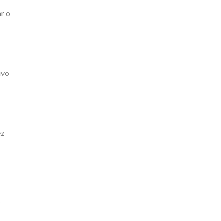
ar o
ivo
ez
s