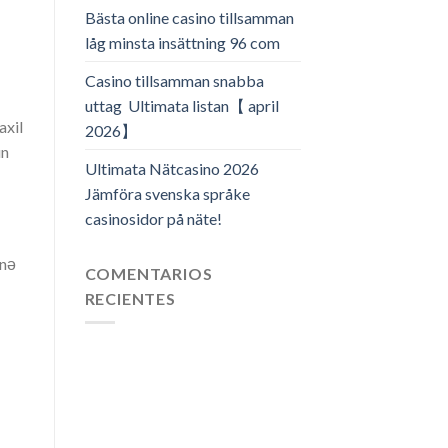
Bästa online casino tillsamman
låg minsta insättning 96 com
Casino tillsamman snabba
uttag ️ Ultimata listan【 april
axil
2026】
ün
Ultimata Nätcasino 2026
Jämföra svenska språke
casinosidor på näte!
inə
COMENTARIOS
RECIENTES