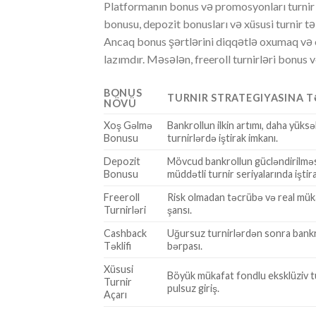
Platformanın bonus və promosyonları turnir
bonusu, depozit bonusları və xüsusi turnir tə
Ancaq bonus şərtlərini diqqətlə oxumaq və o
lazımdır. Məsələn, freeroll turnirləri bonus v
BONUS
TURNIR STRATEGIYASINA T
NÖVÜ
Xoş Gəlmə
Bankrollun ilkin artımı, daha yüksək
Bonusu
turnirlərdə iştirak imkanı.
Depozit
Mövcud bankrollun gücləndirilməs
Bonusu
müddətli turnir seriyalarında iştir
Freeroll
Risk olmadan təcrübə və real mü
Turnirləri
şansı.
Cashback
Uğursuz turnirlərdən sonra bank
Təklifi
bərpası.
Xüsusi
Böyük mükafat fondlu eksklüziv t
Turnir
pulsuz giriş.
Açarı