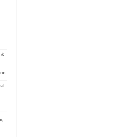
mək
rın.
eal
r,