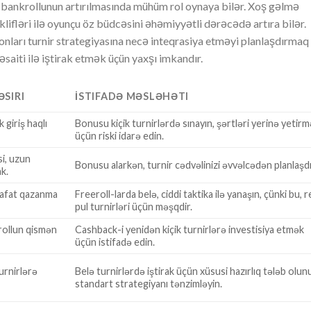
 bankrollunun artırılmasında mühüm rol oynaya bilər. Xoş gəlmə
klifləri ilə oyunçu öz büdcəsini əhəmiyyətli dərəcədə artıra bilər.
nları turnir strategiyasına necə inteqrasiya etməyi planlaşdırmaq
əsaiti ilə iştirak etmək üçün yaxşı imkandır.
ƏSIRI
İSTIFADƏ MƏSLƏHƏTI
 giriş haqlı
Bonusu kiçik turnirlərdə sınayın, şərtləri yerinə yetir
üçün riski idarə edin.
i, uzun
Bonusu alarkən, turnir cədvəlinizi əvvəlcədən planlaşdı
ak.
kafat qazanma
Freeroll-larda belə, ciddi taktika ilə yanaşın, çünki bu, r
pul turnirləri üçün məşqdir.
rollun qismən
Cashback-i yenidən kiçik turnirlərə investisiya etmək
üçün istifadə edin.
urnirlərə
Belə turnirlərdə iştirak üçün xüsusi hazırlıq tələb olunu
standart strategiyanı tənzimləyin.