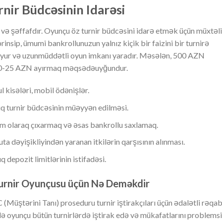
rnir Büdcəsinin Idarəsi
i və şəffafdır. Oyunçu öz turnir büdcəsini idarə etmək üçün müxtəli
rinsip, ümumi bankrollunuzun yalnız kiçik bir faizini bir turnirə
ruyur və uzunmüddətli oyun imkanı yaradır. Məsələn, 500 AZN
 20-25 AZN ayırmaq məqsədəuyğundur.
l kisələri, mobil ödənişlər.
ıq turnir büdcəsinin müəyyən edilməsi.
əm olaraq çıxarmaq və əsas bankrollu saxlamaq.
a dəyişikliyindən yaranan itkilərin qarşısının alınması.
q depozit limitlərinin istifadəsi.
Turnir Oyunçusu üçün Nə Deməkdir
 (Müştərini Tanı) proseduru turnir iştirakçıları üçün ədalətli rəqa
lə oyunçu bütün turnirlərdə iştirak edə və mükafatlarını problems