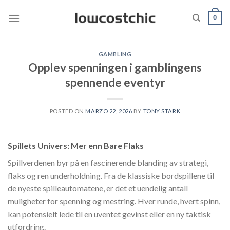
Saltar
0
al
contenido
GAMBLING
Opplev spenningen i gamblingens
spennende eventyr
POSTED ON
MARZO 22, 2026
BY
TONY STARK
Spillets Univers: Mer enn Bare Flaks
Spillverdenen byr på en fascinerende blanding av strategi,
flaks og ren underholdning. Fra de klassiske bordspillene til
de nyeste spilleautomatene, er det et uendelig antall
muligheter for spenning og mestring. Hver runde, hvert spinn,
kan potensielt lede til en uventet gevinst eller en ny taktisk
utfordring.