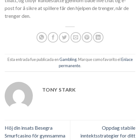
tillatt, og tilbyr kundestøtte gjennom både live chat og e-
post for å sikre at spillere får den hjelpen de trenger, når de
trenger den.
Esta entrada fue publicada en
Gambling
. Marque como favorito el
Enlace
permanente
.
TONY STARK
Höj din insats Besegra
Oppdag stabile
Smurfcasino för gynnsamma
inntektsstrategier for ditt