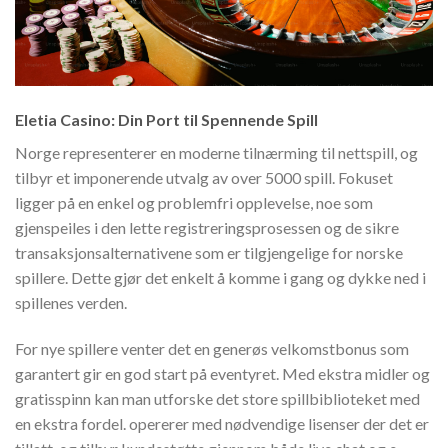
Eletia Casino: Din Port til Spennende Spill
Norge representerer en moderne tilnærming til nettspill, og
tilbyr et imponerende utvalg av over 5000 spill. Fokuset
ligger på en enkel og problemfri opplevelse, noe som
gjenspeiles i den lette registreringsprosessen og de sikre
transaksjonsalternativene som er tilgjengelige for norske
spillere. Dette gjør det enkelt å komme i gang og dykke ned i
spillenes verden.
For nye spillere venter det en generøs velkomstbonus som
garantert gir en god start på eventyret. Med ekstra midler og
gratisspinn kan man utforske det store spillbiblioteket med
en ekstra fordel. opererer med nødvendige lisenser der det er