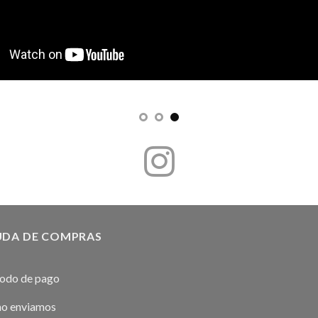
UDA DE COMPRAS
odo de pago
o enviamos