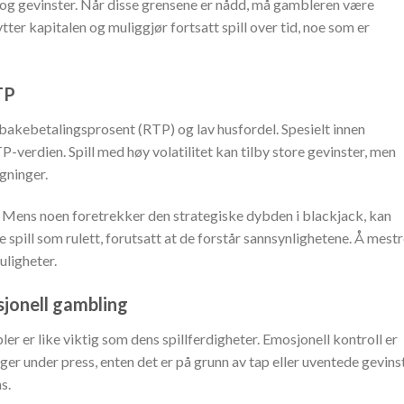
p og gevinster. Når disse grensene er nådd, må gambleren være
ytter kapitalen og muliggjør fortsatt spill over tid, noe som er
TP
ilbakebetalingsprosent (RTP) og lav husfordel. Spesielt innen
-verdien. Spill med høy volatilitet kan tilby store gevinster, men
ngninger.
l. Mens noen foretrekker den strategiske dybden i blackjack, kan
e spill som rulett, forutsatt at de forstår sannsynlighetene. Å mest
uligheter.
sjonell gambling
er er like viktig som dens spillferdigheter. Emosjonell kontroll er
ger under press, enten det er på grunn av tap eller uventede gevinst
s.