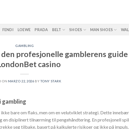
FENDI
LOEWE
PRADA
BELT
SHOES
MAN SHOES
WAL
GAMBLING
 den profesjonelle gamblerens guide
 LondonBet casino
D ON
MARZO 22, 2026
BY
TONY STARK
 i gambling
 ikke bare om flaks, men om en velutviklet strategi. Dette innebæ
g en disiplinert tilnærming til pengehåndtering. En profesjonell spil
trekke seg tilbake, basert på kalkulerte risikoer og ikke på impuls.