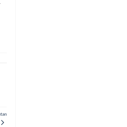
r
utan