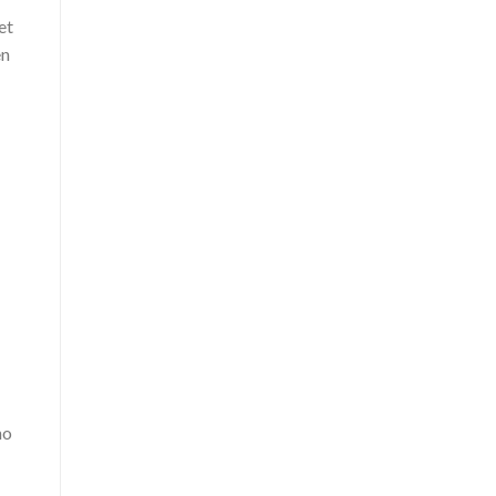
et
en
no