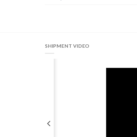
SHIPMENT VIDEO