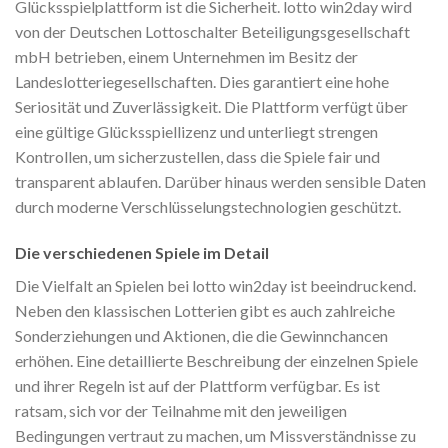
Glücksspielplattform ist die Sicherheit. lotto win2day wird
von der Deutschen Lottoschalter Beteiligungsgesellschaft
mbH betrieben, einem Unternehmen im Besitz der
Landeslotteriegesellschaften. Dies garantiert eine hohe
Seriosität und Zuverlässigkeit. Die Plattform verfügt über
eine gültige Glücksspiellizenz und unterliegt strengen
Kontrollen, um sicherzustellen, dass die Spiele fair und
transparent ablaufen. Darüber hinaus werden sensible Daten
durch moderne Verschlüsselungstechnologien geschützt.
Die verschiedenen Spiele im Detail
Die Vielfalt an Spielen bei lotto win2day ist beeindruckend.
Neben den klassischen Lotterien gibt es auch zahlreiche
Sonderziehungen und Aktionen, die die Gewinnchancen
erhöhen. Eine detaillierte Beschreibung der einzelnen Spiele
und ihrer Regeln ist auf der Plattform verfügbar. Es ist
ratsam, sich vor der Teilnahme mit den jeweiligen
Bedingungen vertraut zu machen, um Missverständnisse zu