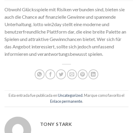
Obwohl Glücksspiele mit Risiken verbunden sind, bieten sie
auch die Chance auf finanzielle Gewinne und spannende
Unterhaltung. lotto win2day stellt eine moderne und
benutzerfreundliche Plattform dar, die eine breite Palette an
Spielen und attraktive Gewinnchancen bietet. Wer sich für
das Angebot interessiert, sollte sich jedoch umfassend
informieren und verantwortungsbewusst spielen.
Esta entrada fue publicada en
Uncategorized
. Marque como favorito el
Enlace permanente
.
TONY STARK