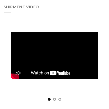
SHIPMENT VIDEO