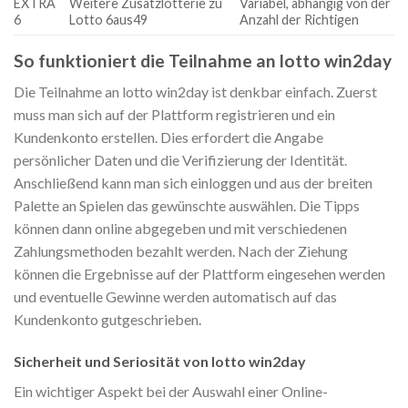
EXTRA
Weitere Zusatzlotterie zu
Variabel, abhängig von der
6
Lotto 6aus49
Anzahl der Richtigen
So funktioniert die Teilnahme an lotto win2day
Die Teilnahme an lotto win2day ist denkbar einfach. Zuerst
muss man sich auf der Plattform registrieren und ein
Kundenkonto erstellen. Dies erfordert die Angabe
persönlicher Daten und die Verifizierung der Identität.
Anschließend kann man sich einloggen und aus der breiten
Palette an Spielen das gewünschte auswählen. Die Tipps
können dann online abgegeben und mit verschiedenen
Zahlungsmethoden bezahlt werden. Nach der Ziehung
können die Ergebnisse auf der Plattform eingesehen werden
und eventuelle Gewinne werden automatisch auf das
Kundenkonto gutgeschrieben.
Sicherheit und Seriosität von lotto win2day
Ein wichtiger Aspekt bei der Auswahl einer Online-