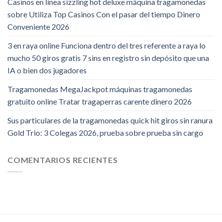
Casinos en línea sizzling hot deluxe máquina tragamonedas
sobre Utiliza Top Casinos Con el pasar del tiempo Dinero
Conveniente 2026
3 en raya online Funciona dentro del tres referente a raya lo
mucho 50 giros gratis 7 sins en registro sin depósito que una
IA o bien dos jugadores
Tragamonedas MegaJackpot máquinas tragamonedas
gratuito online Tratar tragaperras carente dinero 2026
Sus particulares de la tragamonedas quick hit giros sin ranura
Gold Trio: 3 Colegas 2026, prueba sobre prueba sin cargo
COMENTARIOS RECIENTES