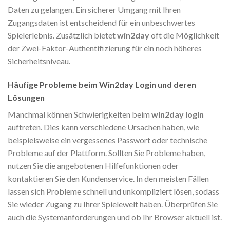
Daten zu gelangen. Ein sicherer Umgang mit Ihren
Zugangsdaten ist entscheidend für ein unbeschwertes
Spielerlebnis. Zusätzlich bietet
win2day
oft die Möglichkeit
der Zwei-Faktor-Authentifizierung für ein noch höheres
Sicherheitsniveau.
Häufige Probleme beim Win2day Login und deren
Lösungen
Manchmal können Schwierigkeiten beim
win2day login
auftreten. Dies kann verschiedene Ursachen haben, wie
beispielsweise ein vergessenes Passwort oder technische
Probleme auf der Plattform. Sollten Sie Probleme haben,
nutzen Sie die angebotenen Hilfefunktionen oder
kontaktieren Sie den Kundenservice. In den meisten Fällen
lassen sich Probleme schnell und unkompliziert lösen, sodass
Sie wieder Zugang zu Ihrer Spielewelt haben. Überprüfen Sie
auch die Systemanforderungen und ob Ihr Browser aktuell ist.