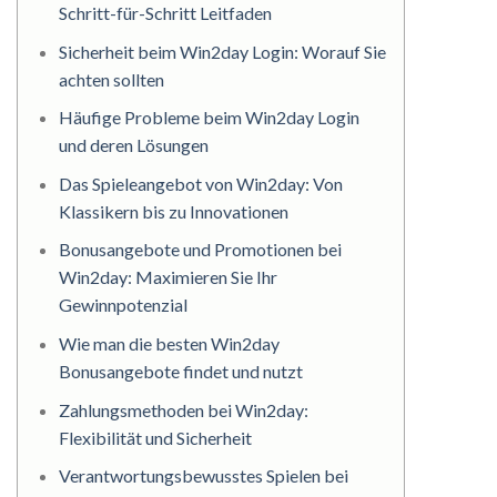
Schritt-für-Schritt Leitfaden
Sicherheit beim Win2day Login: Worauf Sie
achten sollten
Häufige Probleme beim Win2day Login
und deren Lösungen
Das Spieleangebot von Win2day: Von
Klassikern bis zu Innovationen
Bonusangebote und Promotionen bei
Win2day: Maximieren Sie Ihr
Gewinnpotenzial
Wie man die besten Win2day
Bonusangebote findet und nutzt
Zahlungsmethoden bei Win2day:
Flexibilität und Sicherheit
Verantwortungsbewusstes Spielen bei