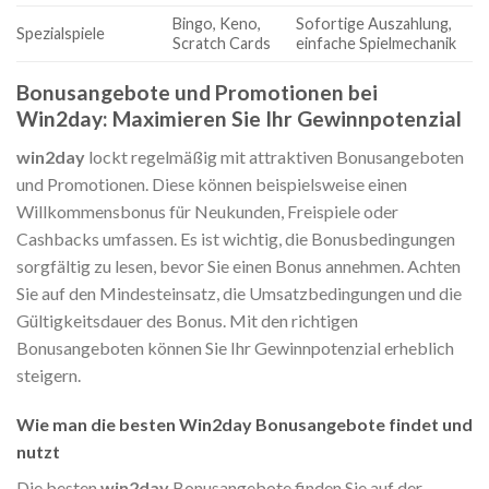
Bingo, Keno,
Sofortige Auszahlung,
Spezialspiele
Scratch Cards
einfache Spielmechanik
Bonusangebote und Promotionen bei
Win2day: Maximieren Sie Ihr Gewinnpotenzial
win2day
lockt regelmäßig mit attraktiven Bonusangeboten
und Promotionen. Diese können beispielsweise einen
Willkommensbonus für Neukunden, Freispiele oder
Cashbacks umfassen. Es ist wichtig, die Bonusbedingungen
sorgfältig zu lesen, bevor Sie einen Bonus annehmen. Achten
Sie auf den Mindesteinsatz, die Umsatzbedingungen und die
Gültigkeitsdauer des Bonus. Mit den richtigen
Bonusangeboten können Sie Ihr Gewinnpotenzial erheblich
steigern.
Wie man die besten Win2day Bonusangebote findet und
nutzt
Die besten
win2day
Bonusangebote finden Sie auf der