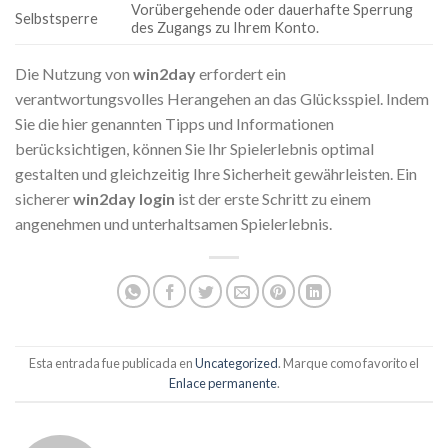
Vorübergehende oder dauerhafte Sperrung
Selbstsperre
des Zugangs zu Ihrem Konto.
Die Nutzung von
win2day
erfordert ein
verantwortungsvolles Herangehen an das Glücksspiel. Indem
Sie die hier genannten Tipps und Informationen
berücksichtigen, können Sie Ihr Spielerlebnis optimal
gestalten und gleichzeitig Ihre Sicherheit gewährleisten. Ein
sicherer
win2day login
ist der erste Schritt zu einem
angenehmen und unterhaltsamen Spielerlebnis.
Esta entrada fue publicada en
Uncategorized
. Marque como favorito el
Enlace permanente
.