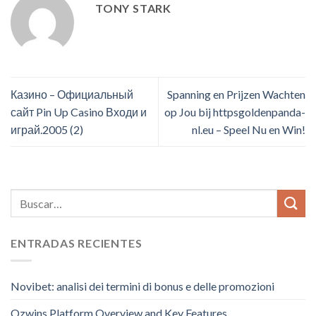
TONY STARK
Казино – Официальный
Spanning en Prijzen Wachten
сайт Pin Up Casino Входи и
op Jou bij httpsgoldenpanda-
играй.2005 (2)
nl.eu – Speel Nu en Win!
ENTRADAS RECIENTES
Novibet: analisi dei termini di bonus e delle promozioni
Ozwins Platform Overview and Key Features