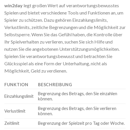
win2day
legt großen Wert auf verantwortungsbewusstes
Spielen und bietet verschiedene Tools und Funktionen an, um
Spieler zu schützen. Dazu gehören Einzahlungslimits,
Verlustlimits, zeitliche Begrenzungen und die Möglichkeit zur
Selbstsperre. Wenn Sie das Gefühl haben, die Kontrolle über
Ihr Spielverhalten zu verlieren, suchen Sie sich Hilfe und
nutzen Sie die angebotenen Unterstützungsmöglichkeiten.
Spielen Sie verantwortungsbewusst und betrachten Sie
Glücksspiel als eine Form der Unterhaltung, nicht als
Möglichkeit, Geld zu verdienen.
FUNKTION
BESCHREIBUNG
Begrenzung des Betrags, den Sie einzahlen
Einzahlungslimit
können.
Begrenzung des Betrags, den Sie verlieren
Verlustlimit
können.
Zeitlimit
Begrenzung der Spielzeit pro Tag oder Woche.