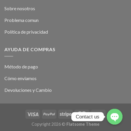
Sobre nosotros
Problema comun
Política de privacidad
AYUDA DE COMPRAS
Método de pago
Cómo enviamos
Devoluciones y Cambio
Contact us
Copyright 2026 ©
Flatsome Theme