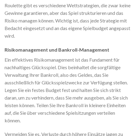
Roulette gibt es verschiedene Wettstrategien, die zwar keine
Gewinne garantieren, aber das Spiel strukturieren und das
Risiko managen können. Wichtig ist, dass jede Strategie mit
Bedacht eingesetzt und an das eigene Spielbudget angepasst
wird.
Risikomanagement und Bankroll-Management
Ein effektives Risikomanagement ist das Fundament für
nachhaltiges Glücksspiel. Dies beinhaltet die sorgfältige
Verwaltung Ihrer Bankroll, also des Geldes, das Sie
ausschließlich für Glücksspielzwecke zur Verfügung stellen.
Legen Sie ein festes Budget fest und halten Sie sich strikt
daran, um zu verhindern, dass Sie mehr ausgeben, als Sie sich
leisten können. Teilen Sie Ihre Bankroll in kleinere Einheiten
auf, die Sie über verschiedene Spielsitzungen verteilen
können.
Vermeiden Sie es, Verluste durch höhere Einsätze jagen zu