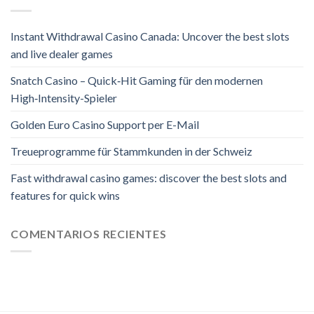
Instant Withdrawal Casino Canada: Uncover the best slots
and live dealer games
Snatch Casino – Quick‑Hit Gaming für den modernen
High‑Intensity-Spieler
Golden Euro Casino Support per E-Mail
Treueprogramme für Stammkunden in der Schweiz
Fast withdrawal casino games: discover the best slots and
features for quick wins
COMENTARIOS RECIENTES