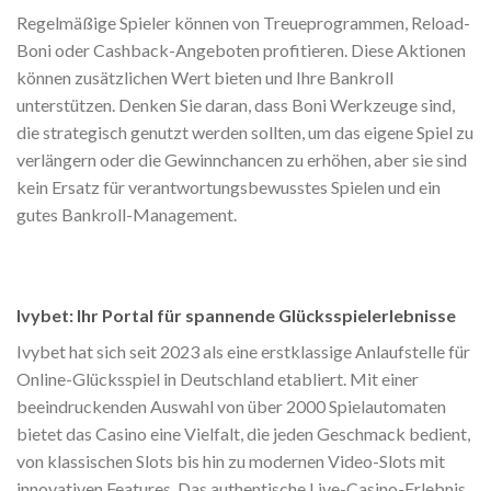
Regelmäßige Spieler können von Treueprogrammen, Reload-
Boni oder Cashback-Angeboten profitieren. Diese Aktionen
können zusätzlichen Wert bieten und Ihre Bankroll
unterstützen. Denken Sie daran, dass Boni Werkzeuge sind,
die strategisch genutzt werden sollten, um das eigene Spiel zu
verlängern oder die Gewinnchancen zu erhöhen, aber sie sind
kein Ersatz für verantwortungsbewusstes Spielen und ein
gutes Bankroll-Management.
Ivybet: Ihr Portal für spannende Glücksspielerlebnisse
Ivybet hat sich seit 2023 als eine erstklassige Anlaufstelle für
Online-Glücksspiel in Deutschland etabliert. Mit einer
beeindruckenden Auswahl von über 2000 Spielautomaten
bietet das Casino eine Vielfalt, die jeden Geschmack bedient,
von klassischen Slots bis hin zu modernen Video-Slots mit
innovativen Features. Das authentische Live-Casino-Erlebnis