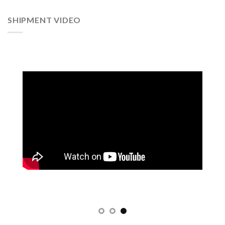
SHIPMENT VIDEO