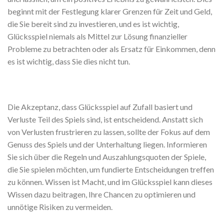
beginnt mit der Festlegung klarer Grenzen für Zeit und Geld,
die Sie bereit sind zu investieren, und es ist wichtig,
Glücksspiel niemals als Mittel zur Lösung finanzieller
Probleme zu betrachten oder als Ersatz für Einkommen, denn
es ist wichtig, dass Sie dies nicht tun.
Die Akzeptanz, dass Glücksspiel auf Zufall basiert und
Verluste Teil des Spiels sind, ist entscheidend. Anstatt sich
von Verlusten frustrieren zu lassen, sollte der Fokus auf dem
Genuss des Spiels und der Unterhaltung liegen. Informieren
Sie sich über die Regeln und Auszahlungsquoten der Spiele,
die Sie spielen möchten, um fundierte Entscheidungen treffen
zu können. Wissen ist Macht, und im Glücksspiel kann dieses
Wissen dazu beitragen, Ihre Chancen zu optimieren und
unnötige Risiken zu vermeiden.