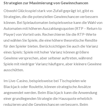
Strategien zur Maximierung von Gewinnchancen
Obwohl Glücksspiel stark von Zufall geprägt ist, gibt es
Strategien, die die potenziellen Gewinnchancen verbessern
können. Bei Spielautomaten beispielsweise kann die Wahl von
Automaten mit höheren Auszahlungsquoten (RTP – Return to
Player) von Vorteil sein. Recherchieren Sie die RTP-Werte
und wählen Sie Spiele, die eine höhere theoretische Rendite
für den Spieler bieten. Berücksichtigen Sie auch die Varianz
eines Spiels: Spiele mit hoher Varianz können größere
Gewinne versprechen, aber seltener auftreten, während
Spiele mit niedriger Varianz häufigere, aber kleinere Gewinne
ausschütten.
Im Live-Casino, beispielsweise bei Tischspielen wie
Blackjack oder Roulette, können strategische Ansätze
angewendet werden. Beim Blackjack kann die Anwendung
einer grundlegenden Strategie die Hausquote erheblich
reduzieren und die Gewinnchancen verbessern. Beim