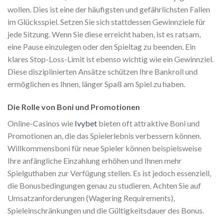
wollen. Dies ist eine der häufigsten und gefährlichsten Fallen
im Glücksspiel. Setzen Sie sich stattdessen Gewinnziele für
jede Sitzung. Wenn Sie diese erreicht haben, ist es ratsam,
eine Pause einzulegen oder den Spieltag zu beenden. Ein
klares Stop-Loss-Limit ist ebenso wichtig wie ein Gewinnziel.
Diese disziplinierten Ansätze schützen Ihre Bankroll und
ermöglichen es Ihnen, länger Spaß am Spiel zu haben.
Die Rolle von Boni und Promotionen
Online-Casinos wie
Ivybet
bieten oft attraktive Boni und
Promotionen an, die das Spielerlebnis verbessern können.
Willkommensboni für neue Spieler können beispielsweise
Ihre anfängliche Einzahlung erhöhen und Ihnen mehr
Spielguthaben zur Verfügung stellen. Es ist jedoch essenziell,
die Bonusbedingungen genau zu studieren. Achten Sie auf
Umsatzanforderungen (Wagering Requirements),
Spieleinschränkungen und die Gültigkeitsdauer des Bonus.