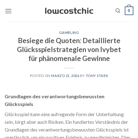
Saltar
0
al
contenido
GAMBLING
Besiege die Quoten: Detaillierte
Glücksspielstrategien von Ivybet
für phänomenale Gewinne
POSTED ON
MARZO 21, 2026
BY
TONY STARK
Grundlagen des verantwortungsbewussten
Glücksspiels
Glücksspiel kann eine aufregende Form der Unterhaltung
sein, birgt aber auch Risiken. Ein fundiertes Verständnis der
Grundlagen des verantwortungsbewussten Glücksspiels ist
unerlässlich, um ein positives Erlebnis zu gewährleisten. Dies