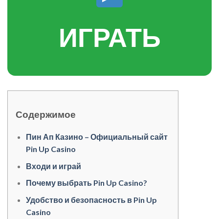
ИГРАТЬ
Содержимое
Пин Ап Казино – Официальный сайт
Pin Up Casino
Входи и играй
Почему выбрать Pin Up Casino?
Удобство и безопасность в Pin Up
Casino