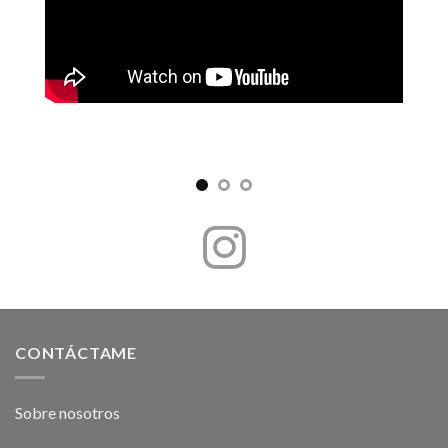
CONTÁCTAME
Sobre nosotros