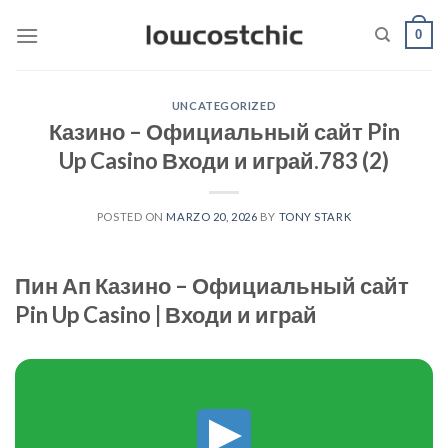
Saltar
0
al
contenido
UNCATEGORIZED
Казино – Официальный сайт Pin
Up Casino Входи и играй.783 (2)
POSTED ON
MARZO 20, 2026
BY
TONY STARK
Пин Ап Казино – Официальный сайт
Pin Up Casino | Входи и играй