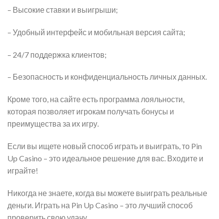
– Высокие ставки и выигрыши;
– Удобный интерфейс и мобильная версия сайта;
– 24/7 поддержка клиентов;
– Безопасность и конфиденциальность личных данных.
Кроме того, на сайте есть программа лояльности,
которая позволяет игрокам получать бонусы и
преимущества за их игру.
Если вы ищете новый способ играть и выиграть, то Pin
Up Casino – это идеальное решение для вас. Входите и
играйте!
Никогда не знаете, когда вы можете выиграть реальные
деньги. Играть на Pin Up Casino – это лучший способ
проверить свою удачу.