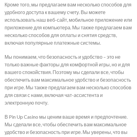
Кроме того, мы предлагаем вам несколько способов для
удобного доступа к вашему счету. Вы можете
использовать наш веб-сайт, мобильное приложение или
приложение для компьютера. Мы также предлагаем вам
несколько способов для оплаты и снятия средств,
включая популярные платежные системы.
Мы понимаем, что безопасность и удобство – это не
только важные факторы для комфортной игры, но и для
вашего спокойствия. Поэтому мы сделали все, чтобы
обеспечить вам максимальное удобство и безопасность
при игре. Мы также предлагаем вам несколько способов
для связи с нами, включая чат-ассистента и
электронную почту.
В Pin Up Casino мы ценим ваше время и предпочтение.
Мы сделали все, чтобы обеспечить вам максимальное
удобство и безопасность при игре. Мы уверены, что вы